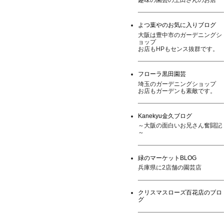
よつ葉やのお気に入りブログ
大阪は豊中市のガーデニングシ
ョップ
お店もHPもセンス抜群です。
フローラ黒田園芸
埼玉のガーデニングショップ
お店もガーデンも素敵です。
Kanekyu金久ブログ
～大阪の面白いお兄さん奮闘記
～
緑のマーケットBLOG
兵庫県に2店舗の園芸店
クリスマスローズ百花店のブロ
グ