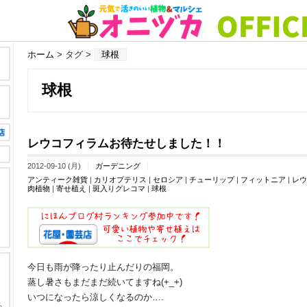
ホーム
> タグ >
球根
球根
レウコフィラムお待たせしました！！
2012-09-10 (月)
ガーデニング
アンティーク雑貨
|
カリオプテリス
|
セロシア
|
チューリップ
|
フィットニア
|
レウ
肉植物
|
寄せ植え
|
斑入りグレコマ
|
球根
今日も雨が降ったり止んだりの福岡。
蒸し暑さもまだまだ続いてますね(+_+)
いつになったら涼しくなるのか….