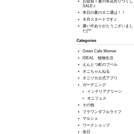
お盆前！夏の草花売りつくし
SALE♫
本日の夏のオニ通は！！
８月スタートです♫
暑い中ありがとうございまし
た(^^ゞ
Categories
Green Cafe Morrow
IDEAL 植物生活
えんとつ町のプペル
オニちゃんねる
オニヅカ公式アプリ
ガーデニング
インテリアグリーン
オニフェス
その他
フラワンダフルライフ
マルシェ
ワークショップ
休日