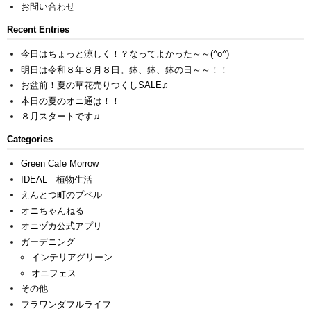
お問い合わせ
Recent Entries
今日はちょっと涼しく！？なってよかった～～(^o^)
明日は令和８年８月８日。鉢、鉢、鉢の日～～！！
お盆前！夏の草花売りつくしSALE♫
本日の夏のオニ通は！！
８月スタートです♫
Categories
Green Cafe Morrow
IDEAL 植物生活
えんとつ町のプペル
オニちゃんねる
オニヅカ公式アプリ
ガーデニング
インテリアグリーン
オニフェス
その他
フラワンダフルライフ