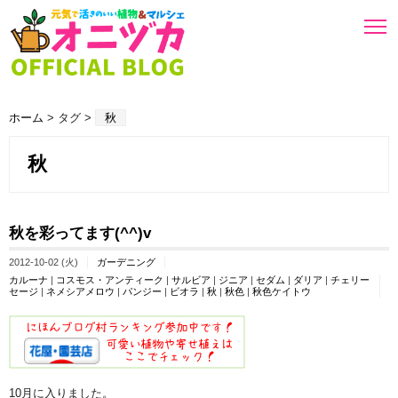
ホーム
> タグ >
秋
秋
秋を彩ってます(^^)v
2012-10-02 (火)
ガーデニング
カルーナ
|
コスモス・アンティーク
|
サルビア
|
ジニア
|
セダム
|
ダリア
|
チェリー
セージ
|
ネメシアメロウ
|
パンジー
|
ビオラ
|
秋
|
秋色
|
秋色ケイトウ
10月に入りました。