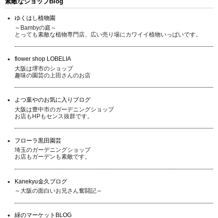
素敵なショップBlog
ゆくはし植物園
～Bambyの庭～
とっても素敵な植物専門店、広い売り場にカワイイ植物いっぱいです。
flower shop LOBELIA
大阪は堺市のショップ
趣味の園芸の上田さんのお店
よつ葉やのお気に入りブログ
大阪は豊中市のガーデニングショップ
お店もHPもセンス抜群です。
フローラ黒田園芸
埼玉のガーデニングショップ
お店もガーデンも素敵です。
Kanekyu金久ブログ
～大阪の面白いお兄さん奮闘記～
緑のマーケットBLOG