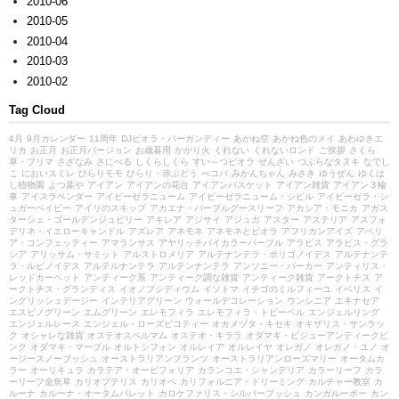
2010-06
2010-05
2010-04
2010-03
2010-02
Tag Cloud
4月
9月カレンダー
11周年
DJビオラ・バーガンディー
あかね空
あかね色のメイ
あわゆきエ
リカ
お正月
お正月バージョン
お歳暮用
かがり火
くれない
くれないロンド
ご挨拶
さくら
草・プリマ
さざなみ
さにべる
しくらしくら
すい～つビオラ
ぜんざい
つぶらなタヌキ
なでし
こ
においスミレ
ひらりモモ
ひらり・赤ぶどう
べコパ
みかんちゃん
みさき
ゆうぜん
ゆくは
し植物園
よつ葉や
アイアン
アイアンの花台
アイアンバスケット
アイアン雑貨
アイアン３輪
車
アイスラベンダー
アイビーゼラニューム
アイビーゼラニューム・シビル
アイビーゼラ・シ
ュガーベイビー
アイリのスキップ
アカエナ・パープルグースリーフ
アカシア・モニカ
アガス
ターシェ・ゴールデンジュビリー
アキレア
アジサイ
アジュガ
アスター
アステリア
アスフォ
デリネ・イエローキャンドル
アズレア
アネモネ
アネモネとビオラ
アフリカンアイズ
アベリ
ア・コンフェッティー
アマランサス
アヤリッチバイカラーパープル
アラビス
アラビス・グラ
シア
アリッサム・サミット
アルストロメリア
アルテナンテラ・ポリゴノイデス
アルテナンテ
ラ・ルビノイデス
アルテルナンテラ
アルテンナンテラ
アンソニー・パーカー
アンティリス・
レッドカーペット
アンティーク系
アンティーク調な雑貨
アンティーク雑貨
アークトチス
ア
ークトチス・グランディス
イオノプシディウム
イソトマ
イチゴのミルフィーユ
イベリス
イ
ングリッシュデージー
インテリアグリーン
ウォールデコレーション
ウンシニア
エキナセア
エスピノグリーン
エムグリーン
エレモフィラ
エレモフィラ・トビーベル
エンジェルリング
エンジェルレース
エンジェル・ローズピコティー
オカメヅタ・キセキ
オキザリス・サンラッ
ク
オシャレな雑貨
オステオスペルマム
オステオ・キララ
オダマキ・ビジューアンティークピ
ンク
オダマキ・マーブル
オルトシフォン
オルレイア
オルレイヤ
オレガノ
オレガノ・ユノ
オ
ージースノーブッシュ
オーストラリアンプランツ
オーストラリアンローズマリー
オータムカ
ラー
オーリキュラ
カラテア・オービフォリア
カランコエ・シャンデリア
カラーリーフ
カラ
ーリーフ金魚草
カリオプテリス
カリオペ
カリフォルニア・ドリーミング
カルチャー教室
カ
ルーナ
カルーナ・オータムパレット
カロケファリス・シルバーブッシュ
カンガルーポー
カン