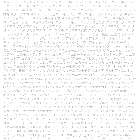
ガルー・ポー
カンナ
カンパーナ・ピンク
カーネーション
ガイラルディア
ガウラ・あかね
ガ
ザニア・ガズー
ガーゴイル
ガーデニングワールドカップ
ガーデン
ガーデンアイテム
ガーデ
ンカルチャー幸田
ガーデンカーネーション
ガーデンシクラメン
ガーデンデンファレ
ガーデン
雑貨
キク・フエゴ
キャツラ・ジュピター
キャツラ・マーズ
キャラメルアンティーク
キャン
ディ・チョコレート
キャンドルケイトウ
キンギョソウ・スカンピードラゴン
キンセンカ・ブ
ロンズビューティー
ギョリュウバイ
クフェア・キューフェリックピンク
クリスタルグラス
ク
クリ
リスマス
クリスマスカラー
クリスマスフェア
クリスマスプレゼント
クリスマスリース
スマスローズ
クリスマスローズ・ニゲル
クリスマス雑貨
クリソセファラム・スマイリープ
ー
クレマチス・カートマニージョー
クレマチス・カートマニージョー枝垂れ仕立て
クレマチ
ス・ペトレイ
クローバー
グリーン
グリーンアイス
グリーンアイズ
グリーンギャラリーガー
デンズ
グレコマ
グレビレア・ジュビリー
ケイトウ
ケネディアイリッシュプリムローズ
ケネ
ディ・アイリッシュ・プリムローズ
ゲウム・イオス
ゲウム・マイタイ
ゲラニューム・インカ
ヌム
ゲラニューム・ターニャレンダル
ゲラニューム・ビルウォーリス
ゲラニューム・マック
スフライ
コスモス・アンティーク
コスモス・イエローキャンパス
コットンキャンディ
コニフ
ァー
コピア
コプロスマ
コプロスマ・イブニンググロー
コプロスマ・レインボーサプライズ
コルジリネ
コレオプシス
コロキア
コロニラ・バリエガータ
コンロンカ
コーヒーオベーショ
ン
ゴンフォスティグマ
ゴールデンガール
ゴールデンクラッカー
サイネリア・セネッティ
サ
イネリア・桂華
サクラソウ
サザンクロス
サマーポインセチア
サルビア
サルビア・ホルミナ
ム
サルビア・ライムライト
サントリナ
サントリーユーフォルビア
サンブリテニア
サンユウ
カ
ザンセツ
シェリー
シェルフ
シクラメン
シクラメンリーフビオラ
シクラメン・オリガミ
シ
クラメン・セレナーディア
シクラメン・ビクトリア
シクラメン・プチティアラ
シクラメン月
のうさぎ
シッサスシュガーバイン
ショコラ
ショコラポット
シラサギカヤツリ
シルバーレー
ス
シングル・イエロースポット
シングル・ブラック
シンビジューム
シンフォリカルポス
ジ
ギタリス・アプリコット
ジギタリス・スノーティンプル
ジニア
ジニア・プチランド
ジプソフ
ィラ
ジュズサンゴ
ジュリアン
ジュリアンプリンアラモード
ジュリアン・しあわせリング
ジ
ュリアン・アカツキ
ジュリアン・アンジュ
ジュリアン・シャンパンブルー
ジュリアン・シル
キーイエロー
ジュリアン・プリンアラモード
スイートアリッサム
スイートハーブメキシカン
スカエボラ
スカビオサ
スカビオサ・ブルーバルーン
スキミア
スティパ
ステルニー
ストック
ストレプトカーパス・クリスタルアイス
ストロビランサス
スプラッシュ・メドゥ
スプリング
ダンス
スーパーアリッサム
スーパーアリッサム・フロスティナイト
スーパーアリッサム・フ
ロスティーナイト
スーパーチュニア・ビスタ
セイシボク
セシル・ドゥ・ボーランジェ
セダム
セダムの寄せ植え
セネシオ・貴鳳
セミアトラータ
セリンセ・マヨール
セリ・フラミンゴ
セ
ルリア
セルリアと横浜セレクション
セルリア・カルメン
セレニティ・ピンクマジック
セレニ
ティ・ラベンダーフロスト
セレニティ・ローズマジック
セロシア
セロシア・キャンドルケー