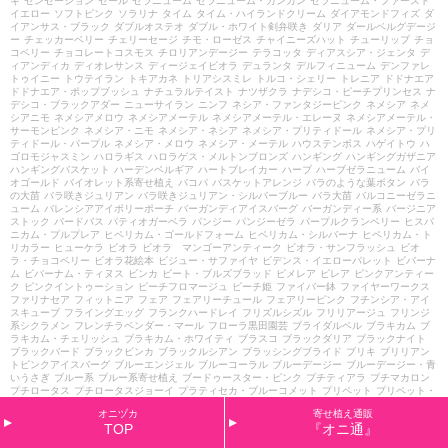
キ
センセーション
セール
ゼラニューム
ゼラニューム・カンカン
ゼラニューム・ファースト
イエロー
ソフトピンク
ソラリナ
タイム
タイム・ハイランドクリーム
ダイアモンドフィズ
ダ
イアンサス・ブラック
ダブルオステオ
ダブル・ホワイト剣弁咲き
ダリア
ダールベルグデージ
ー
チェッカーベリー
チェリーセージ
チモ・ローゼス
チャイニーズハット
チューリップ
チョ
コベリー
チョコレートコスモス
チロリアンデージー
テラコッタ
ディアスシア・ジェンタ
デ
ィアンディカ
ディオレサンス
ディージェイビオラ
デュランタ
デルフィニューム
デンファレ
トゥイニー
トウテイラン
トキアカネ
トリアシスミレ
トルコ・シェリー
トレニア
ドドナエア
ドドナエア・ポップブッシュ
ナチュラルテイスト
ナツザクラ
ナデシコ・ピーチプリンセス
ナ
デシコ・ブラックアダー
ニューサイラン
ニンフ
ネシア・ファンタジーピンク
ネメシア
ネメ
シアニモ
ネメシアメロウ
ネメシアメーテル
ネメシアメーテル・エレーヌ
ネメシアメーテル・
サーモンピンク
ネメシア・ニモ
ネメシア・ネシア
ネメシア・プリティドール
ネメシア・プリ
ティドール・パープル
ネメシア・メロウ
ネメシア・メーテル
ハウステンボス
ハゲイトウ
ハ
ゴロモジャスミン
ハロラギス
ハロラゲス・メルトンブロンズ
ハンギング
ハンギングガザニア
ハンギングバスケット
ハーデンベルギア
ハートブレイカー
ハーブ
ハーブゼラニューム
バイ
オゴールド
バイオレット系寄せ植え
バコパ
バスケットアレンジ
バラのような葉ボタン
バラ
の大苗
バラ咲きジュリアン
バラ咲きジュリアン・シルバーブルー
バラ大苗
バルコニーゼラニ
ューム
バレンシアアイボリーポーチ
バーガンディアイスバーグ
バーガンディー系
バージニア
ストック
バードバス
パティオガーベラ
パンジー
パンジーゼラ
パープルクランベリー
ヒスパ
ニカム・プルプレア
ヒペリカム・ゴールドフォーム
ヒペリカム・シルバーナ
ヒペリカム・ト
リカラー
ヒューケラ
ビオラ
ビオラ マンゴーアンティーク
ビオラ・サンフラッシュ
ビオ
ラ・チョコベリー
ビオラ花絵本
ビジュー・サファイヤ
ビデンス・イエローパレット
ビバーナ
ム
ビバーナム・ティヌス
ビンカ
ビート・ブルズブラッド
ピメレア
ピレア
ピンクアンティー
ク
ピンクイントゥーション
ピーチフロマージュ
ピーチ姫
ファイバー鉢
ファイヤーワークス
ファリナセア
フィットニア
フェア
フェアリーチュール
フェアリーピンク
フチンシア・アイ
スキューブ
フライングエッグ
フランクハードレイ
フリズルシズル
フリリアージュ
フリンジ
系シクラメン
フレンチラベンダー・マール
フローラ黒田園芸
ブライダルベル
ブラキカム
ブ
ラキカム・チェリッシュ
ブラキカム・ホワイティ
ブラスコ
ブラックダリア
ブラックナイト
ブラックバード
ブラックビンカ
ブラックルシアン
ブラッシングブライド
ブリキ
ブリリアン
トピンクアイスバーグ
ブルーエンジェル
ブルーコーラル
ブルーデージー
ブルーデージー・青
いうさぎ
ブルー系
ブルー系寄せ植え
ブードゥースター・ピンク
プチティアラ
プチマカロン
プチロータス
プチロータスジョーイ
プラティセカ・ブルーコメット
プリペット
プリペット・
カスタードリップ
プリムラ
プリムラ・さくらさくら
プリムラ・アラカルト
プリムラ・アート
オニヅカ
寄せ植え通販
カラー
プリムラ・オーリキュラ
プリムラ・カルテット
プリムラ・ショコラ
プリムラ・ジュリ
TOP
『オニ通』
アン
プリムラ・ブルースプラッシュ
プリンセスアイコ
プルマージュ・ウェーブピンク
プルモ
ナリア
プルンパーゴ
プレクトランサス
プレミアム
プレミアムシクラメン
プレミアム・ジュ