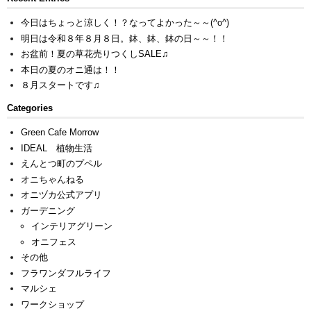
今日はちょっと涼しく！？なってよかった～～(^o^)
明日は令和８年８月８日。鉢、鉢、鉢の日～～！！
お盆前！夏の草花売りつくしSALE♫
本日の夏のオニ通は！！
８月スタートです♫
Categories
Green Cafe Morrow
IDEAL 植物生活
えんとつ町のプペル
オニちゃんねる
オニヅカ公式アプリ
ガーデニング
インテリアグリーン
オニフェス
その他
フラワンダフルライフ
マルシェ
ワークショップ