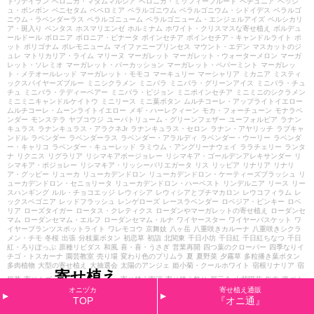
トウテイラン
ベロニカ・マダムマルシア
ベロニカ・ミッフィープルート
ペチュニア
ペッシ
ュ・ボンボン
ペニセタム
ペペロミア
ペラルゴニウム
ペラルゴニウム・シドイデス
ペラルゴ
ニウム・ラベンダーラス
ペラルゴニューム
ペラルゴニューム・エンジェルアイズ
ペルシカリ
ア・斑入り
ペンタス
ホスマリエンゼ
ホルミナム
ホワイト・クリスマスな寄せ植え
ボルデュ
ールドール
ボロニア
ボロニア・ピナータ
ポインセチア
ポインセチア・キャンドルライト
ポ
ット
ポリゴナム
ポレモニューム
マイファニープリンセス
マウント・エデン
マスカットのジ
ュレ
マトリカリア・ライム
マリーヌ
マーガレット
マーガレット・ウォーターメロン
マーガ
レット・ソレミオ
マーガレット・パーカッション
マーガレット・ペパーミント
マーガレッ
ト・メテオールレッド
マーガレット・モモコ
マーキュリー
マーシャリア
ミカニア
ミスティ
ックスパイヤーズブルー
ミニシクラメン
ミニバラ
ミニバラ・グリーンアイス
ミニバラ・チュ
チュ
ミニバラ・テディーベアー
ミニバラ・ピジョン
ミニポインセチア
ミニミニのシクラメン
ミニミニキャンドルケイトウ
ミニリース
ミニ葉ボタン
ムルチコーレ・アップライトイエロー
ムルチコーレ・ムーンライトイエロー
メギ・ハーレクィーン
モカ・フォーチューン
モナラベ
ンダー
モンステラ
ヤブコウジ
ユーパトリューム・グリーンフェザー
ユーフォルビア
ラナン
キュラス
ラナンキュラス・アラクネJr
ラナンキュラス・セロン
ラナン・アヤリッチ
ラブキャ
ンドル
ラベンダー
ラベンダーラス
ラベンダー・アラルディ
ラベンダー・ウーリー
ラベンダ
ー・キャリコ
ラベンダー・キューレッド
ラミウム・アングリーナウェイ
ララチェリー
ランタ
ナ
リクニス
リグラリア
リシマキアボージョレー
リシマキア・ゴールデンアレキサンダー
リ
シマキア・ボジョレー
リシマキア・リッシーバリエガータ
リス
リッピア
リナリア
リナリ
ア・グッピー
リューカ
リューカデンドロン
リューカデンドロン・ケーティーズブラッシュ
リ
ューカデンドロン・セニョリータ
リューカデンドロン・ハーベスト
リンデルニア
リース
リー
スハンギング
ルル・チョコエッジ
レウィシア
レウィシアとプチマカロン
レウコフィラム
レ
ックスベゴニア
レッドフラッシュ
レンゲローズ
レースラベンダー
ロベジア・ピンキー
ロベ
リア
ローズタイガー
ロータス・クレティクス
ローダンやマーガレットの寄せ植え
ローダンセ
マム
ローダンセマム・エルフ
ローダンセマム・ルナ
ワイヤースター
ワイヤーバスケット
ワ
イヤープランツスポットライト
ワレモコウ
京舞妓
八ヶ岳
八重咲きカルーナ
八重咲きシクラ
メン・チモ
冬桜
出張
分枝葉ボタン
初恋草
初詣
北関東
千日小坊
千日紅
千日紅ちなつ
千日
紅・ろりぽっぷ
原種リビダス
和風
喜・喜・うさぎ
営業再開
四つ葉のクローバー
四季なりイ
チゴ・トスカーナ
園芸教室
売り場
変わり色のプリムラ
夏
夏野菜
夕霧草
多粒播き葉ボタン
多肉植物
大型の寄せ植え
大抽選会
太陽のアンジェ
姫小菊・クールホワイト
宿根リナリア
宿
寄せ植え
根草
寄せカゴ
寄せ植え実演
寄せ植え祭り
展示会
山紫陽花
年末
庭づく
り
忘れな草
敬老の日
斑入りのアラビス
斑入りのスーパーアリッサム
斑入りのフロックス
斑
オニヅカ
寄せ植え通販
入りカラミンサ
斑入りグレコマ
斑入りネメシア
新しい鉢
新春初売り
新色
日々草
星咲きジュ
TOP
『オニ通』
リアン
晴れの日のパル
木漏れ日のクウ
木立ベゴニア
木製雑貨
朱鷺茜
桐生ビオラ
梅雨対策