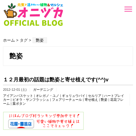
ホーム
> タグ >
艶姿
艶姿
１２月最初の話題は艶姿と寄せ植えです(^^)v
2012-12-01 (土)
ガーデニング
アイアンバスケット
|
オレガノ・ユノ
|
ギョリュウバイ
|
セルリア
|
ハートブレイ
カー
|
ビオラ・サンフラッシュ
|
フェアリーチュール
|
寄せ植え
|
艶姿
|
花花フレ
ーム
|
葉ボタン