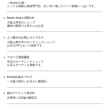
～Bambyの庭～
とっても素敵な植物専門店、広い売り場にカワイイ植物いっぱいです。
flower shop LOBELIA
大阪は堺市のショップ
趣味の園芸の上田さんのお店
よつ葉やのお気に入りブログ
大阪は豊中市のガーデニングショップ
お店もHPもセンス抜群です。
フローラ黒田園芸
埼玉のガーデニングショップ
お店もガーデンも素敵です。
Kanekyu金久ブログ
～大阪の面白いお兄さん奮闘記～
緑のマーケットBLOG
兵庫県に2店舗の園芸店