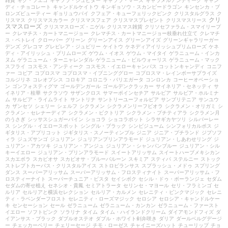
雑貨
キク・フエゴ
キャツラ・ジュピター
キャツラ・マーズ
キャラメルアンティーク
キャン
ディ・チョコレート
キャンドルケイトウ
キンギョソウ・スカンピードラゴン
キンセンカ・ブ
ロンズビューティー
ギョリュウバイ
クフェア・キューフェリックピンク
クリスタルグラス
ク
クリ
リスマス
クリスマスカラー
クリスマスフェア
クリスマスプレゼント
クリスマスリース
スマスローズ
クリスマスローズ・ニゲル
クリスマス雑貨
クリソセファラム・スマイリープ
ー
クレマチス・カートマニージョー
クレマチス・カートマニージョー枝垂れ仕立て
クレマチ
ス・ペトレイ
クローバー
グリーン
グリーンアイス
グリーンアイズ
グリーンギャラリーガー
デンズ
グレコマ
グレビレア・ジュビリー
ケイトウ
ケネディアイリッシュプリムローズ
ケネ
ディ・アイリッシュ・プリムローズ
ゲウム・イオス
ゲウム・マイタイ
ゲラニューム・インカ
ヌム
ゲラニューム・ターニャレンダル
ゲラニューム・ビルウォーリス
ゲラニューム・マック
スフライ
コスモス・アンティーク
コスモス・イエローキャンパス
コットンキャンディ
コニフ
ァー
コピア
コプロスマ
コプロスマ・イブニンググロー
コプロスマ・レインボーサプライズ
コルジリネ
コレオプシス
コロキア
コロニラ・バリエガータ
コンロンカ
コーヒーオベーショ
ン
ゴンフォスティグマ
ゴールデンガール
ゴールデンクラッカー
サイネリア・セネッティ
サ
イネリア・桂華
サクラソウ
サザンクロス
サマーポインセチア
サルビア
サルビア・ホルミナ
ム
サルビア・ライムライト
サントリナ
サントリーユーフォルビア
サンブリテニア
サンユウ
カ
ザンセツ
シェリー
シェルフ
シクラメン
シクラメンリーフビオラ
シクラメン・オリガミ
シ
クラメン・セレナーディア
シクラメン・ビクトリア
シクラメン・プチティアラ
シクラメン月
のうさぎ
シッサスシュガーバイン
ショコラ
ショコラポット
シラサギカヤツリ
シルバーレー
ス
シングル・イエロースポット
シングル・ブラック
シンビジューム
シンフォリカルポス
ジ
ギタリス・アプリコット
ジギタリス・スノーティンプル
ジニア
ジニア・プチランド
ジプソフ
ィラ
ジュズサンゴ
ジュリアン
ジュリアンプリンアラモード
ジュリアン・しあわせリング
ジ
ュリアン・アカツキ
ジュリアン・アンジュ
ジュリアン・シャンパンブルー
ジュリアン・シル
キーイエロー
ジュリアン・プリンアラモード
スイートアリッサム
スイートハーブメキシカン
スカエボラ
スカビオサ
スカビオサ・ブルーバルーン
スキミア
スティパ
ステルニー
ストック
ストレプトカーパス・クリスタルアイス
ストロビランサス
スプラッシュ・メドゥ
スプリング
ダンス
スーパーアリッサム
スーパーアリッサム・フロスティナイト
スーパーアリッサム・フ
ロスティーナイト
スーパーチュニア・ビスタ
セイシボク
セシル・ドゥ・ボーランジェ
セダム
セダムの寄せ植え
セネシオ・貴鳳
セミアトラータ
セリンセ・マヨール
セリ・フラミンゴ
セ
ルリア
セルリアと横浜セレクション
セルリア・カルメン
セレニティ・ピンクマジック
セレニ
ティ・ラベンダーフロスト
セレニティ・ローズマジック
セロシア
セロシア・キャンドルケー
キ
センセーション
セール
ゼラニューム
ゼラニューム・カンカン
ゼラニューム・ファースト
イエロー
ソフトピンク
ソラリナ
タイム
タイム・ハイランドクリーム
ダイアモンドフィズ
ダ
イアンサス・ブラック
ダブルオステオ
ダブル・ホワイト剣弁咲き
ダリア
ダールベルグデージ
ー
チェッカーベリー
チェリーセージ
チモ・ローゼス
チャイニーズハット
チューリップ
チョ