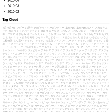
2010-04
2010-03
2010-02
Tag Cloud
4月
9月カレンダー
11周年
DJビオラ・バーガンディー
あかね空
あかね色のメイ
あわゆきエ
リカ
お正月
お正月バージョン
お歳暮用
かがり火
くれない
くれないロンド
ご挨拶
さくら
草・プリマ
さざなみ
さにべる
しくらしくら
すい～つビオラ
ぜんざい
つぶらなタヌキ
なでし
こ
においスミレ
ひらりモモ
ひらり・赤ぶどう
べコパ
みかんちゃん
みさき
ゆうぜん
ゆくは
し植物園
よつ葉や
アイアン
アイアンの花台
アイアンバスケット
アイアン雑貨
アイアン３輪
車
アイスラベンダー
アイビーゼラニューム
アイビーゼラニューム・シビル
アイビーゼラ・シ
ュガーベイビー
アイリのスキップ
アカエナ・パープルグースリーフ
アカシア・モニカ
アガス
ターシェ・ゴールデンジュビリー
アキレア
アジサイ
アジュガ
アスター
アステリア
アスフォ
デリネ・イエローキャンドル
アズレア
アネモネ
アネモネとビオラ
アフリカンアイズ
アベリ
ア・コンフェッティー
アマランサス
アヤリッチバイカラーパープル
アラビス
アラビス・グラ
シア
アリッサム・サミット
アルストロメリア
アルテナンテラ・ポリゴノイデス
アルテナンテ
ラ・ルビノイデス
アルテルナンテラ
アルテンナンテラ
アンソニー・パーカー
アンティリス・
レッドカーペット
アンティーク系
アンティーク調な雑貨
アンティーク雑貨
アークトチス
ア
ークトチス・グランディス
イオノプシディウム
イソトマ
イチゴのミルフィーユ
イベリス
イ
ングリッシュデージー
インテリアグリーン
ウォールデコレーション
ウンシニア
エキナセア
エスピノグリーン
エムグリーン
エレモフィラ
エレモフィラ・トビーベル
エンジェルリング
エンジェルレース
エンジェル・ローズピコティー
オカメヅタ・キセキ
オキザリス・サンラッ
ク
オシャレな雑貨
オステオスペルマム
オステオ・キララ
オダマキ・ビジューアンティークピ
ンク
オダマキ・マーブル
オルトシフォン
オルレイア
オルレイヤ
オレガノ
オレガノ・ユノ
オ
ージースノーブッシュ
オーストラリアンプランツ
オーストラリアンローズマリー
オータムカ
ラー
オーリキュラ
カラテア・オービフォリア
カランコエ・シャンデリア
カラーリーフ
カラ
ーリーフ金魚草
カリオプテリス
カリオペ
カリフォルニア・ドリーミング
カルチャー教室
カ
ルーナ
カルーナ・オータムパレット
カロケファリス・シルバーブッシュ
カンガルーポー
カン
ガルー・ポー
カンナ
カンパーナ・ピンク
カーネーション
ガイラルディア
ガウラ・あかね
ガ
ザニア・ガズー
ガーゴイル
ガーデニングワールドカップ
ガーデン
ガーデンアイテム
ガーデ
ンカルチャー幸田
ガーデンカーネーション
ガーデンシクラメン
ガーデンデンファレ
ガーデン