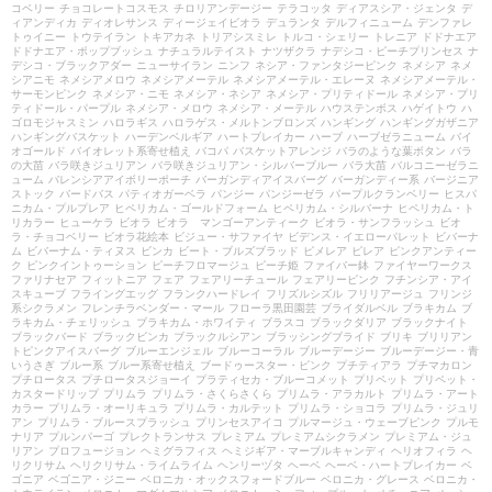
コベリー
チョコレートコスモス
チロリアンデージー
テラコッタ
ディアスシア・ジェンタ
デ
ィアンディカ
ディオレサンス
ディージェイビオラ
デュランタ
デルフィニューム
デンファレ
トゥイニー
トウテイラン
トキアカネ
トリアシスミレ
トルコ・シェリー
トレニア
ドドナエア
ドドナエア・ポップブッシュ
ナチュラルテイスト
ナツザクラ
ナデシコ・ピーチプリンセス
ナ
デシコ・ブラックアダー
ニューサイラン
ニンフ
ネシア・ファンタジーピンク
ネメシア
ネメ
シアニモ
ネメシアメロウ
ネメシアメーテル
ネメシアメーテル・エレーヌ
ネメシアメーテル・
サーモンピンク
ネメシア・ニモ
ネメシア・ネシア
ネメシア・プリティドール
ネメシア・プリ
ティドール・パープル
ネメシア・メロウ
ネメシア・メーテル
ハウステンボス
ハゲイトウ
ハ
ゴロモジャスミン
ハロラギス
ハロラゲス・メルトンブロンズ
ハンギング
ハンギングガザニア
ハンギングバスケット
ハーデンベルギア
ハートブレイカー
ハーブ
ハーブゼラニューム
バイ
オゴールド
バイオレット系寄せ植え
バコパ
バスケットアレンジ
バラのような葉ボタン
バラ
の大苗
バラ咲きジュリアン
バラ咲きジュリアン・シルバーブルー
バラ大苗
バルコニーゼラニ
ューム
バレンシアアイボリーポーチ
バーガンディアイスバーグ
バーガンディー系
バージニア
ストック
バードバス
パティオガーベラ
パンジー
パンジーゼラ
パープルクランベリー
ヒスパ
ニカム・プルプレア
ヒペリカム・ゴールドフォーム
ヒペリカム・シルバーナ
ヒペリカム・ト
リカラー
ヒューケラ
ビオラ
ビオラ マンゴーアンティーク
ビオラ・サンフラッシュ
ビオ
ラ・チョコベリー
ビオラ花絵本
ビジュー・サファイヤ
ビデンス・イエローパレット
ビバーナ
ム
ビバーナム・ティヌス
ビンカ
ビート・ブルズブラッド
ピメレア
ピレア
ピンクアンティー
ク
ピンクイントゥーション
ピーチフロマージュ
ピーチ姫
ファイバー鉢
ファイヤーワークス
ファリナセア
フィットニア
フェア
フェアリーチュール
フェアリーピンク
フチンシア・アイ
スキューブ
フライングエッグ
フランクハードレイ
フリズルシズル
フリリアージュ
フリンジ
系シクラメン
フレンチラベンダー・マール
フローラ黒田園芸
ブライダルベル
ブラキカム
ブ
ラキカム・チェリッシュ
ブラキカム・ホワイティ
ブラスコ
ブラックダリア
ブラックナイト
ブラックバード
ブラックビンカ
ブラックルシアン
ブラッシングブライド
ブリキ
ブリリアン
トピンクアイスバーグ
ブルーエンジェル
ブルーコーラル
ブルーデージー
ブルーデージー・青
いうさぎ
ブルー系
ブルー系寄せ植え
ブードゥースター・ピンク
プチティアラ
プチマカロン
プチロータス
プチロータスジョーイ
プラティセカ・ブルーコメット
プリペット
プリペット・
カスタードリップ
プリムラ
プリムラ・さくらさくら
プリムラ・アラカルト
プリムラ・アート
カラー
プリムラ・オーリキュラ
プリムラ・カルテット
プリムラ・ショコラ
プリムラ・ジュリ
アン
プリムラ・ブルースプラッシュ
プリンセスアイコ
プルマージュ・ウェーブピンク
プルモ
ナリア
プルンパーゴ
プレクトランサス
プレミアム
プレミアムシクラメン
プレミアム・ジュ
リアン
プロフュージョン
ヘミグラフィス
ヘミジギア・マーブルキャンディ
ヘリオフィラ
ヘ
リクリサム
ヘリクリサム・ライムライム
ヘンリーヅタ
ヘーベ
ヘーベ・ハートブレイカー
ベ
ゴニア
ベゴニア・ジニー
ベロニカ・オックスフォードブルー
ベロニカ・グレース
ベロニカ・