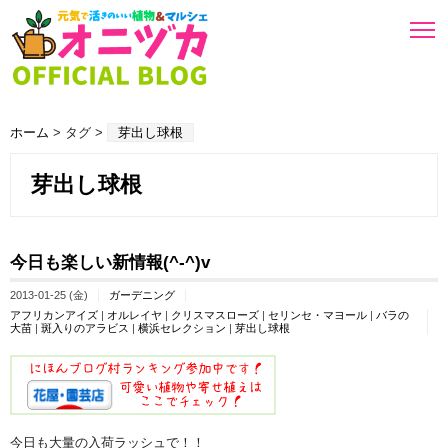
ホーム
> タグ >
芽出し球根
芽出し球根
今日も楽しい新情報(^-^)v
2013-01-25 (金)
ガーデニング
アフリカンアイズ
|
オルレイヤ
|
クリスマスローズ
|
セリンセ・マヨール
|
バラの
大苗
|
斑入りのアラビス
|
横浜セレクション
|
芽出し球根
今日も大量の入荷ラッシュで！！