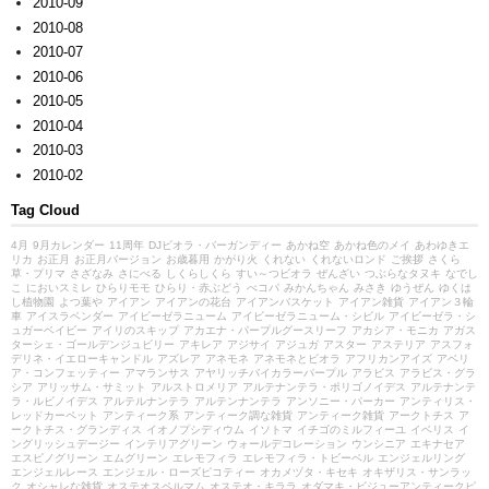
2010-09
2010-08
2010-07
2010-06
2010-05
2010-04
2010-03
2010-02
Tag Cloud
4月
9月カレンダー
11周年
DJビオラ・バーガンディー
あかね空
あかね色のメイ
あわゆきエ
リカ
お正月
お正月バージョン
お歳暮用
かがり火
くれない
くれないロンド
ご挨拶
さくら
草・プリマ
さざなみ
さにべる
しくらしくら
すい～つビオラ
ぜんざい
つぶらなタヌキ
なでし
こ
においスミレ
ひらりモモ
ひらり・赤ぶどう
べコパ
みかんちゃん
みさき
ゆうぜん
ゆくは
し植物園
よつ葉や
アイアン
アイアンの花台
アイアンバスケット
アイアン雑貨
アイアン３輪
車
アイスラベンダー
アイビーゼラニューム
アイビーゼラニューム・シビル
アイビーゼラ・シ
ュガーベイビー
アイリのスキップ
アカエナ・パープルグースリーフ
アカシア・モニカ
アガス
ターシェ・ゴールデンジュビリー
アキレア
アジサイ
アジュガ
アスター
アステリア
アスフォ
デリネ・イエローキャンドル
アズレア
アネモネ
アネモネとビオラ
アフリカンアイズ
アベリ
ア・コンフェッティー
アマランサス
アヤリッチバイカラーパープル
アラビス
アラビス・グラ
シア
アリッサム・サミット
アルストロメリア
アルテナンテラ・ポリゴノイデス
アルテナンテ
ラ・ルビノイデス
アルテルナンテラ
アルテンナンテラ
アンソニー・パーカー
アンティリス・
レッドカーペット
アンティーク系
アンティーク調な雑貨
アンティーク雑貨
アークトチス
ア
ークトチス・グランディス
イオノプシディウム
イソトマ
イチゴのミルフィーユ
イベリス
イ
ングリッシュデージー
インテリアグリーン
ウォールデコレーション
ウンシニア
エキナセア
エスピノグリーン
エムグリーン
エレモフィラ
エレモフィラ・トビーベル
エンジェルリング
エンジェルレース
エンジェル・ローズピコティー
オカメヅタ・キセキ
オキザリス・サンラッ
ク
オシャレな雑貨
オステオスペルマム
オステオ・キララ
オダマキ・ビジューアンティークピ