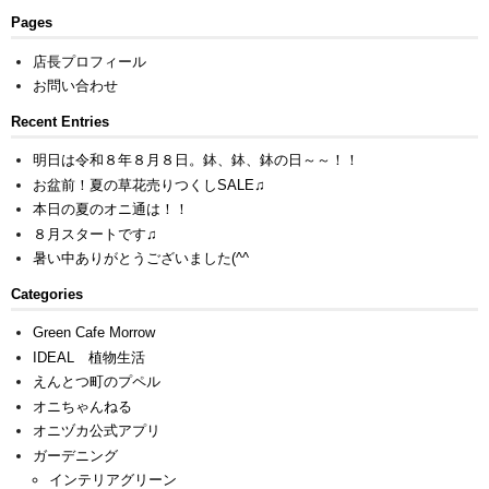
Pages
店長プロフィール
お問い合わせ
Recent Entries
明日は令和８年８月８日。鉢、鉢、鉢の日～～！！
お盆前！夏の草花売りつくしSALE♫
本日の夏のオニ通は！！
８月スタートです♫
暑い中ありがとうございました(^^ゞ
Categories
Green Cafe Morrow
IDEAL 植物生活
えんとつ町のプペル
オニちゃんねる
オニヅカ公式アプリ
ガーデニング
インテリアグリーン