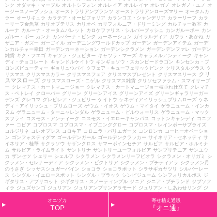
ンク
オダマキ・マーブル
オルトシフォン
オルレイア
オルレイヤ
オレガノ
オレガノ・ユノ
オ
ージースノーブッシュ
オーストラリアンプランツ
オーストラリアンローズマリー
オータムカ
ラー
オーリキュラ
カラテア・オービフォリア
カランコエ・シャンデリア
カラーリーフ
カラ
ーリーフ金魚草
カリオプテリス
カリオペ
カリフォルニア・ドリーミング
カルチャー教室
カ
ルーナ
カルーナ・オータムパレット
カロケファリス・シルバーブッシュ
カンガルーポー
カン
ガルー・ポー
カンナ
カンパーナ・ピンク
カーネーション
ガイラルディア
ガウラ・あかね
ガ
ザニア・ガズー
ガーゴイル
ガーデニングワールドカップ
ガーデン
ガーデンアイテム
ガーデ
ンカルチャー幸田
ガーデンカーネーション
ガーデンシクラメン
ガーデンデンファレ
ガーデン
雑貨
キク・フエゴ
キャツラ・ジュピター
キャツラ・マーズ
キャラメルアンティーク
キャン
ディ・チョコレート
キャンドルケイトウ
キンギョソウ・スカンピードラゴン
キンセンカ・ブ
ロンズビューティー
ギョリュウバイ
クフェア・キューフェリックピンク
クリスタルグラス
ク
クリ
リスマス
クリスマスカラー
クリスマスフェア
クリスマスプレゼント
クリスマスリース
スマスローズ
クリスマスローズ・ニゲル
クリスマス雑貨
クリソセファラム・スマイリープ
ー
クレマチス・カートマニージョー
クレマチス・カートマニージョー枝垂れ仕立て
クレマチ
ス・ペトレイ
クローバー
グリーン
グリーンアイス
グリーンアイズ
グリーンギャラリーガー
デンズ
グレコマ
グレビレア・ジュビリー
ケイトウ
ケネディアイリッシュプリムローズ
ケネ
ディ・アイリッシュ・プリムローズ
ゲウム・イオス
ゲウム・マイタイ
ゲラニューム・インカ
ヌム
ゲラニューム・ターニャレンダル
ゲラニューム・ビルウォーリス
ゲラニューム・マック
スフライ
コスモス・アンティーク
コスモス・イエローキャンパス
コットンキャンディ
コニフ
ァー
コピア
コプロスマ
コプロスマ・イブニンググロー
コプロスマ・レインボーサプライズ
コルジリネ
コレオプシス
コロキア
コロニラ・バリエガータ
コンロンカ
コーヒーオベーショ
ン
ゴンフォスティグマ
ゴールデンガール
ゴールデンクラッカー
サイネリア・セネッティ
サ
イネリア・桂華
サクラソウ
サザンクロス
サマーポインセチア
サルビア
サルビア・ホルミナ
ム
サルビア・ライムライト
サントリナ
サントリーユーフォルビア
サンブリテニア
サンユウ
カ
ザンセツ
シェリー
シェルフ
シクラメン
シクラメンリーフビオラ
シクラメン・オリガミ
シ
クラメン・セレナーディア
シクラメン・ビクトリア
シクラメン・プチティアラ
シクラメン月
のうさぎ
シッサスシュガーバイン
ショコラ
ショコラポット
シラサギカヤツリ
シルバーレー
ス
シングル・イエロースポット
シングル・ブラック
シンビジューム
シンフォリカルポス
ジ
ギタリス・アプリコット
ジギタリス・スノーティンプル
ジニア
ジニア・プチランド
ジプソフ
ィラ
ジュズサンゴ
ジュリアン
ジュリアンプリンアラモード
ジュリアン・しあわせリング
ジ
ュリアン・アカツキ
ジュリアン・アンジュ
ジュリアン・シャンパンブルー
ジュリアン・シル
キーイエロー
ジュリアン・プリンアラモード
スイートアリッサム
スイートハーブメキシカン
オニヅカ
寄せ植え通販
スカエボラ
スカビオサ
スカビオサ・ブルーバルーン
スキミア
スティパ
ステルニー
ストック
TOP
『オニ通』
ストレプトカーパス・クリスタルアイス
ストロビランサス
スプラッシュ・メドゥ
スプリング