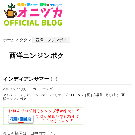
ホーム
> タグ >
西洋ニンジンボク
西洋ニンジンボク
インディアンサマー！！
2012-06-27 (水)
ガーデニング
アルストロメリア
|
イソトマ
|
ソラリナ
|
プチロータス
|
夏
|
夕霧草
|
寄せ植え
|
西
洋ニンジンボク
今日も福岡は一日中雨でした。