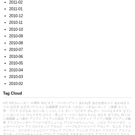
2011-02
2011-01
2010-12
2010-11
2010-10
2010-09
2010-08
2010-07
2010-06
2010-05
2010-04
2010-03
2010-02
Tag Cloud
4月
9月カレンダー
11周年
DJビオラ・バーガンディー
あかね空
あかね色のメイ
あわゆきエ
リカ
お正月
お正月バージョン
お歳暮用
かがり火
くれない
くれないロンド
ご挨拶
さくら
草・プリマ
さざなみ
さにべる
しくらしくら
すい～つビオラ
ぜんざい
つぶらなタヌキ
なでし
こ
においスミレ
ひらりモモ
ひらり・赤ぶどう
べコパ
みかんちゃん
みさき
ゆうぜん
ゆくは
し植物園
よつ葉や
アイアン
アイアンの花台
アイアンバスケット
アイアン雑貨
アイアン３輪
車
アイスラベンダー
アイビーゼラニューム
アイビーゼラニューム・シビル
アイビーゼラ・シ
ュガーベイビー
アイリのスキップ
アカエナ・パープルグースリーフ
アカシア・モニカ
アガス
ターシェ・ゴールデンジュビリー
アキレア
アジサイ
アジュガ
アスター
アステリア
アスフォ
デリネ・イエローキャンドル
アズレア
アネモネ
アネモネとビオラ
アフリカンアイズ
アベリ