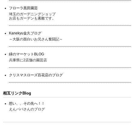
フローラ黒田園芸
埼玉のガーデニングショップ
お店もガーデンも素敵です。
Kanekyu金久ブログ
～大阪の面白いお兄さん奮闘記～
緑のマーケットBLOG
兵庫県に2店舗の園芸店
クリスマスローズ百花店のブログ
相互リンクBlog
想い、、その先へ！！
えんパパさんのブログ