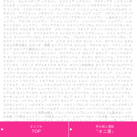
クラメン・セレナーディア
シクラメン・ビクトリア
シクラメン・プチティアラ
シクラメン月
のうさぎ
シッサスシュガーバイン
ショコラ
ショコラポット
シラサギカヤツリ
シルバーレー
ス
シングル・イエロースポット
シングル・ブラック
シンビジューム
シンフォリカルポス
ジ
ギタリス・アプリコット
ジギタリス・スノーティンプル
ジニア
ジニア・プチランド
ジプソフ
ィラ
ジュズサンゴ
ジュリアン
ジュリアンプリンアラモード
ジュリアン・しあわせリング
ジ
ュリアン・アカツキ
ジュリアン・アンジュ
ジュリアン・シャンパンブルー
ジュリアン・シル
キーイエロー
ジュリアン・プリンアラモード
スイートアリッサム
スイートハーブメキシカン
スカエボラ
スカビオサ
スカビオサ・ブルーバルーン
スキミア
スティパ
ステルニー
ストック
ストレプトカーパス・クリスタルアイス
ストロビランサス
スプラッシュ・メドゥ
スプリング
ダンス
スーパーアリッサム
スーパーアリッサム・フロスティナイト
スーパーアリッサム・フ
ロスティーナイト
スーパーチュニア・ビスタ
セイシボク
セシル・ドゥ・ボーランジェ
セダム
セダムの寄せ植え
セネシオ・貴鳳
セミアトラータ
セリンセ・マヨール
セリ・フラミンゴ
セ
ルリア
セルリアと横浜セレクション
セルリア・カルメン
セレニティ・ピンクマジック
セレニ
ティ・ラベンダーフロスト
セレニティ・ローズマジック
セロシア
セロシア・キャンドルケー
キ
センセーション
セール
ゼラニューム
ゼラニューム・カンカン
ゼラニューム・ファースト
イエロー
ソフトピンク
ソラリナ
タイム
タイム・ハイランドクリーム
ダイアモンドフィズ
ダ
イアンサス・ブラック
ダブルオステオ
ダブル・ホワイト剣弁咲き
ダリア
ダールベルグデージ
ー
チェッカーベリー
チェリーセージ
チモ・ローゼス
チャイニーズハット
チューリップ
チョ
コベリー
チョコレートコスモス
チロリアンデージー
テラコッタ
ディアスシア・ジェンタ
デ
ィアンディカ
ディオレサンス
ディージェイビオラ
デュランタ
デルフィニューム
デンファレ
トゥイニー
トウテイラン
トキアカネ
トリアシスミレ
トルコ・シェリー
トレニア
ドドナエア
ドドナエア・ポップブッシュ
ナチュラルテイスト
ナツザクラ
ナデシコ・ピーチプリンセス
ナ
デシコ・ブラックアダー
ニューサイラン
ニンフ
ネシア・ファンタジーピンク
ネメシア
ネメ
シアニモ
ネメシアメロウ
ネメシアメーテル
ネメシアメーテル・エレーヌ
ネメシアメーテル・
サーモンピンク
ネメシア・ニモ
ネメシア・ネシア
ネメシア・プリティドール
ネメシア・プリ
ティドール・パープル
ネメシア・メロウ
ネメシア・メーテル
ハウステンボス
ハゲイトウ
ハ
ゴロモジャスミン
ハロラギス
ハロラゲス・メルトンブロンズ
ハンギング
ハンギングガザニア
ハンギングバスケット
ハーデンベルギア
ハートブレイカー
ハーブ
ハーブゼラニューム
バイ
オゴールド
バイオレット系寄せ植え
バコパ
バスケットアレンジ
バラのような葉ボタン
バラ
の大苗
バラ咲きジュリアン
バラ咲きジュリアン・シルバーブルー
バラ大苗
バルコニーゼラニ
ューム
バレンシアアイボリーポーチ
バーガンディアイスバーグ
バーガンディー系
バージニア
ストック
バードバス
パティオガーベラ
パンジー
パンジーゼラ
パープルクランベリー
ヒスパ
オニヅカ
寄せ植え通販
ニカム・プルプレア
ヒペリカム・ゴールドフォーム
ヒペリカム・シルバーナ
ヒペリカム・ト
TOP
『オニ通』
リカラー
ヒューケラ
ビオラ
ビオラ マンゴーアンティーク
ビオラ・サンフラッシュ
ビオ
ラ・チョコベリー
ビオラ花絵本
ビジュー・サファイヤ
ビデンス・イエローパレット
ビバーナ