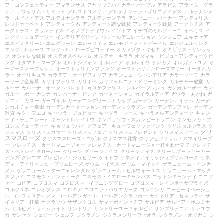
ア・コンフェッティー
アマランサス
アヤリッチバイカラーパープル
アラビス
アラビス・グラ
シア
アリッサム・サミット
アルストロメリア
アルテナンテラ・ポリゴノイデス
アルテナンテ
ラ・ルビノイデス
アルテルナンテラ
アルテンナンテラ
アンソニー・パーカー
アンティリス・
レッドカーペット
アンティーク系
アンティーク調な雑貨
アンティーク雑貨
アークトチス
ア
ークトチス・グランディス
イオノプシディウム
イソトマ
イチゴのミルフィーユ
イベリス
イ
ングリッシュデージー
インテリアグリーン
ウォールデコレーション
ウンシニア
エキナセア
エスピノグリーン
エムグリーン
エレモフィラ
エレモフィラ・トビーベル
エンジェルリング
エンジェルレース
エンジェル・ローズピコティー
オカメヅタ・キセキ
オキザリス・サンラッ
ク
オシャレな雑貨
オステオスペルマム
オステオ・キララ
オダマキ・ビジューアンティークピ
ンク
オダマキ・マーブル
オルトシフォン
オルレイア
オルレイヤ
オレガノ
オレガノ・ユノ
オ
ージースノーブッシュ
オーストラリアンプランツ
オーストラリアンローズマリー
オータムカ
ラー
オーリキュラ
カラテア・オービフォリア
カランコエ・シャンデリア
カラーリーフ
カラ
ーリーフ金魚草
カリオプテリス
カリオペ
カリフォルニア・ドリーミング
カルチャー教室
カ
ルーナ
カルーナ・オータムパレット
カロケファリス・シルバーブッシュ
カンガルーポー
カン
ガルー・ポー
カンナ
カンパーナ・ピンク
カーネーション
ガイラルディア
ガウラ・あかね
ガ
ザニア・ガズー
ガーゴイル
ガーデニングワールドカップ
ガーデン
ガーデンアイテム
ガーデ
ンカルチャー幸田
ガーデンカーネーション
ガーデンシクラメン
ガーデンデンファレ
ガーデン
雑貨
キク・フエゴ
キャツラ・ジュピター
キャツラ・マーズ
キャラメルアンティーク
キャン
ディ・チョコレート
キャンドルケイトウ
キンギョソウ・スカンピードラゴン
キンセンカ・ブ
ロンズビューティー
ギョリュウバイ
クフェア・キューフェリックピンク
クリスタルグラス
ク
クリ
リスマス
クリスマスカラー
クリスマスフェア
クリスマスプレゼント
クリスマスリース
スマスローズ
クリスマスローズ・ニゲル
クリスマス雑貨
クリソセファラム・スマイリープ
ー
クレマチス・カートマニージョー
クレマチス・カートマニージョー枝垂れ仕立て
クレマチ
ス・ペトレイ
クローバー
グリーン
グリーンアイス
グリーンアイズ
グリーンギャラリーガー
デンズ
グレコマ
グレビレア・ジュビリー
ケイトウ
ケネディアイリッシュプリムローズ
ケネ
ディ・アイリッシュ・プリムローズ
ゲウム・イオス
ゲウム・マイタイ
ゲラニューム・インカ
ヌム
ゲラニューム・ターニャレンダル
ゲラニューム・ビルウォーリス
ゲラニューム・マック
スフライ
コスモス・アンティーク
コスモス・イエローキャンパス
コットンキャンディ
コニフ
ァー
コピア
コプロスマ
コプロスマ・イブニンググロー
コプロスマ・レインボーサプライズ
コルジリネ
コレオプシス
コロキア
コロニラ・バリエガータ
コンロンカ
コーヒーオベーショ
ン
ゴンフォスティグマ
ゴールデンガール
ゴールデンクラッカー
サイネリア・セネッティ
サ
イネリア・桂華
サクラソウ
サザンクロス
サマーポインセチア
サルビア
サルビア・ホルミナ
ム
サルビア・ライムライト
サントリナ
サントリーユーフォルビア
サンブリテニア
サンユウ
カ
ザンセツ
シェリー
シェルフ
シクラメン
シクラメンリーフビオラ
シクラメン・オリガミ
シ