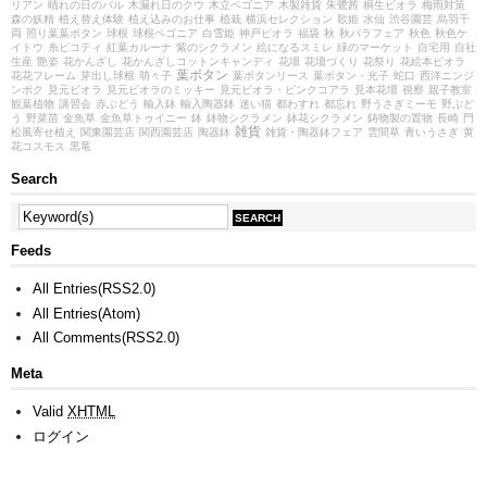
リアン
晴れの日のパル
木漏れ日のクウ
木立ベゴニア
木製雑貨
朱鷺茜
桐生ビオラ
梅雨対策
森の妖精
植え替え体験
植え込みのお仕事
植栽
横浜セレクション
歌姫
水仙
渋谷園芸
烏羽千
両
照り葉葉ボタン
球根
球根ベゴニア
白雪姫
神戸ビオラ
福袋
秋
秋バラフェア
秋色
秋色ケ
イトウ
糸ピコティ
紅葉カルーナ
紫のシクラメン
絵になるスミレ
緑のマーケット
自宅用
自社
生産
艶姿
花かんざし
花かんざしコットンキャンディ
花壇
花壇づくり
花祭り
花絵本ビオラ
葉ボタン
花花フレーム
芽出し球根
萌々子
葉ボタンリース
葉ボタン・光子
蛇口
西洋ニンジ
ンボク
見元ビオラ
見元ビオラのミッキー
見元ビオラ・ピンクコアラ
見本花壇
視察
親子教室
観葉植物
講習会
赤ぶどう
輸入鉢
輸入陶器鉢
迷い猫
都わすれ
都忘れ
野うさぎミーモ
野ぶど
う
野菜苗
金魚草
金魚草トゥイニー
鉢
鉢物シクラメン
鉢花シクラメン
鋳物製の置物
長崎
門
雑貨
松風寄せ植え
関東園芸店
関西園芸店
陶器鉢
雑貨・陶器鉢フェア
雲間草
青いうさぎ
黄
花コスモス
黒竜
Search
Feeds
All Entries(RSS2.0)
All Entries(Atom)
All Comments(RSS2.0)
Meta
Valid
XHTML
ログイン