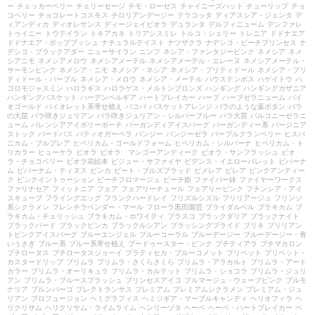
ー
チェッカーベリー
チェリーセージ
チモ・ローゼス
チャイニーズハット
チューリップ
チョ
コベリー
チョコレートコスモス
チロリアンデージー
テラコッタ
ディアスシア・ジェンタ
デ
ィアンディカ
ディオレサンス
ディージェイビオラ
デュランタ
デルフィニューム
デンファレ
トゥイニー
トウテイラン
トキアカネ
トリアシスミレ
トルコ・シェリー
トレニア
ドドナエア
ドドナエア・ポップブッシュ
ナチュラルテイスト
ナツザクラ
ナデシコ・ピーチプリンセス
ナ
デシコ・ブラックアダー
ニューサイラン
ニンフ
ネシア・ファンタジーピンク
ネメシア
ネメ
シアニモ
ネメシアメロウ
ネメシアメーテル
ネメシアメーテル・エレーヌ
ネメシアメーテル・
サーモンピンク
ネメシア・ニモ
ネメシア・ネシア
ネメシア・プリティドール
ネメシア・プリ
ティドール・パープル
ネメシア・メロウ
ネメシア・メーテル
ハウステンボス
ハゲイトウ
ハ
ゴロモジャスミン
ハロラギス
ハロラゲス・メルトンブロンズ
ハンギング
ハンギングガザニア
ハンギングバスケット
ハーデンベルギア
ハートブレイカー
ハーブ
ハーブゼラニューム
バイ
オゴールド
バイオレット系寄せ植え
バコパ
バスケットアレンジ
バラのような葉ボタン
バラ
の大苗
バラ咲きジュリアン
バラ咲きジュリアン・シルバーブルー
バラ大苗
バルコニーゼラニ
ューム
バレンシアアイボリーポーチ
バーガンディアイスバーグ
バーガンディー系
バージニア
ストック
バードバス
パティオガーベラ
パンジー
パンジーゼラ
パープルクランベリー
ヒスパ
ニカム・プルプレア
ヒペリカム・ゴールドフォーム
ヒペリカム・シルバーナ
ヒペリカム・ト
リカラー
ヒューケラ
ビオラ
ビオラ マンゴーアンティーク
ビオラ・サンフラッシュ
ビオ
ラ・チョコベリー
ビオラ花絵本
ビジュー・サファイヤ
ビデンス・イエローパレット
ビバーナ
ム
ビバーナム・ティヌス
ビンカ
ビート・ブルズブラッド
ピメレア
ピレア
ピンクアンティー
ク
ピンクイントゥーション
ピーチフロマージュ
ピーチ姫
ファイバー鉢
ファイヤーワークス
ファリナセア
フィットニア
フェア
フェアリーチュール
フェアリーピンク
フチンシア・アイ
スキューブ
フライングエッグ
フランクハードレイ
フリズルシズル
フリリアージュ
フリンジ
系シクラメン
フレンチラベンダー・マール
フローラ黒田園芸
ブライダルベル
ブラキカム
ブ
ラキカム・チェリッシュ
ブラキカム・ホワイティ
ブラスコ
ブラックダリア
ブラックナイト
ブラックバード
ブラックビンカ
ブラックルシアン
ブラッシングブライド
ブリキ
ブリリアン
トピンクアイスバーグ
ブルーエンジェル
ブルーコーラル
ブルーデージー
ブルーデージー・青
いうさぎ
ブルー系
ブルー系寄せ植え
ブードゥースター・ピンク
プチティアラ
プチマカロン
プチロータス
プチロータスジョーイ
プラティセカ・ブルーコメット
プリペット
プリペット・
カスタードリップ
プリムラ
プリムラ・さくらさくら
プリムラ・アラカルト
プリムラ・アート
カラー
プリムラ・オーリキュラ
プリムラ・カルテット
プリムラ・ショコラ
プリムラ・ジュリ
アン
プリムラ・ブルースプラッシュ
プリンセスアイコ
プルマージュ・ウェーブピンク
プルモ
ナリア
プルンパーゴ
プレクトランサス
プレミアム
プレミアムシクラメン
プレミアム・ジュ
リアン
プロフュージョン
ヘミグラフィス
ヘミジギア・マーブルキャンディ
ヘリオフィラ
ヘ
リクリサム
ヘリクリサム・ライムライム
ヘンリーヅタ
ヘーベ
ヘーベ・ハートブレイカー
ベ