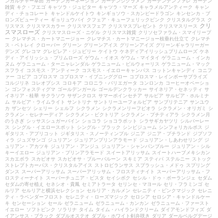
ンカルチャー幸田
ガーデンカーネーション
ガーデンシクラメン
ガーデンデンファレ
ガーデン
雑貨
キク・フエゴ
キャツラ・ジュピター
キャツラ・マーズ
キャラメルアンティーク
キャン
ディ・チョコレート
キャンドルケイトウ
キンギョソウ・スカンピードラゴン
キンセンカ・ブ
ロンズビューティー
ギョリュウバイ
クフェア・キューフェリックピンク
クリスタルグラス
ク
クリ
リスマス
クリスマスカラー
クリスマスフェア
クリスマスプレゼント
クリスマスリース
スマスローズ
クリスマスローズ・ニゲル
クリスマス雑貨
クリソセファラム・スマイリープ
ー
クレマチス・カートマニージョー
クレマチス・カートマニージョー枝垂れ仕立て
クレマチ
ス・ペトレイ
クローバー
グリーン
グリーンアイス
グリーンアイズ
グリーンギャラリーガー
デンズ
グレコマ
グレビレア・ジュビリー
ケイトウ
ケネディアイリッシュプリムローズ
ケネ
ディ・アイリッシュ・プリムローズ
ゲウム・イオス
ゲウム・マイタイ
ゲラニューム・インカ
ヌム
ゲラニューム・ターニャレンダル
ゲラニューム・ビルウォーリス
ゲラニューム・マック
スフライ
コスモス・アンティーク
コスモス・イエローキャンパス
コットンキャンディ
コニフ
ァー
コピア
コプロスマ
コプロスマ・イブニンググロー
コプロスマ・レインボーサプライズ
コルジリネ
コレオプシス
コロキア
コロニラ・バリエガータ
コンロンカ
コーヒーオベーショ
ン
ゴンフォスティグマ
ゴールデンガール
ゴールデンクラッカー
サイネリア・セネッティ
サ
イネリア・桂華
サクラソウ
サザンクロス
サマーポインセチア
サルビア
サルビア・ホルミナ
ム
サルビア・ライムライト
サントリナ
サントリーユーフォルビア
サンブリテニア
サンユウ
カ
ザンセツ
シェリー
シェルフ
シクラメン
シクラメンリーフビオラ
シクラメン・オリガミ
シ
クラメン・セレナーディア
シクラメン・ビクトリア
シクラメン・プチティアラ
シクラメン月
のうさぎ
シッサスシュガーバイン
ショコラ
ショコラポット
シラサギカヤツリ
シルバーレー
ス
シングル・イエロースポット
シングル・ブラック
シンビジューム
シンフォリカルポス
ジ
ギタリス・アプリコット
ジギタリス・スノーティンプル
ジニア
ジニア・プチランド
ジプソフ
ィラ
ジュズサンゴ
ジュリアン
ジュリアンプリンアラモード
ジュリアン・しあわせリング
ジ
ュリアン・アカツキ
ジュリアン・アンジュ
ジュリアン・シャンパンブルー
ジュリアン・シル
キーイエロー
ジュリアン・プリンアラモード
スイートアリッサム
スイートハーブメキシカン
スカエボラ
スカビオサ
スカビオサ・ブルーバルーン
スキミア
スティパ
ステルニー
ストック
ストレプトカーパス・クリスタルアイス
ストロビランサス
スプラッシュ・メドゥ
スプリング
ダンス
スーパーアリッサム
スーパーアリッサム・フロスティナイト
スーパーアリッサム・フ
ロスティーナイト
スーパーチュニア・ビスタ
セイシボク
セシル・ドゥ・ボーランジェ
セダム
セダムの寄せ植え
セネシオ・貴鳳
セミアトラータ
セリンセ・マヨール
セリ・フラミンゴ
セ
ルリア
セルリアと横浜セレクション
セルリア・カルメン
セレニティ・ピンクマジック
セレニ
ティ・ラベンダーフロスト
セレニティ・ローズマジック
セロシア
セロシア・キャンドルケー
キ
センセーション
セール
ゼラニューム
ゼラニューム・カンカン
ゼラニューム・ファースト
イエロー
ソフトピンク
ソラリナ
タイム
タイム・ハイランドクリーム
ダイアモンドフィズ
ダ
イアンサス・ブラック
ダブルオステオ
ダブル・ホワイト剣弁咲き
ダリア
ダールベルグデージ