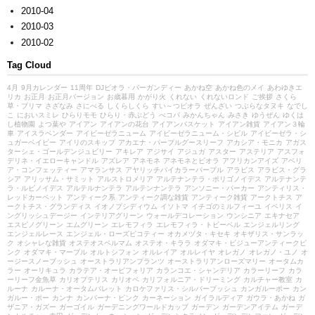
2010-04
2010-03
2010-02
Tag Cloud
4月
9月カレンダー
11周年
DJビオラ・バーガンディー
あかね空
あかね色のメイ
あわゆきエ
リカ
お正月
お正月バージョン
お歳暮用
かがり火
くれない
くれないロンド
ご挨拶
さくら
草・プリマ
さざなみ
さにべる
しくらしくら
すい～つビオラ
ぜんざい
つぶらなタヌキ
なでし
こ
においスミレ
ひらりモモ
ひらり・赤ぶどう
べコパ
みかんちゃん
みさき
ゆうぜん
ゆくは
し植物園
よつ葉や
アイアン
アイアンの花台
アイアンバスケット
アイアン雑貨
アイアン３輪
車
アイスラベンダー
アイビーゼラニューム
アイビーゼラニューム・シビル
アイビーゼラ・シ
ュガーベイビー
アイリのスキップ
アカエナ・パープルグースリーフ
アカシア・モニカ
アガス
ターシェ・ゴールデンジュビリー
アキレア
アジサイ
アジュガ
アスター
アステリア
アスフォ
デリネ・イエローキャンドル
アズレア
アネモネ
アネモネとビオラ
アフリカンアイズ
アベリ
ア・コンフェッティー
アマランサス
アヤリッチバイカラーパープル
アラビス
アラビス・グラ
シア
アリッサム・サミット
アルストロメリア
アルテナンテラ・ポリゴノイデス
アルテナンテ
ラ・ルビノイデス
アルテルナンテラ
アルテンナンテラ
アンソニー・パーカー
アンティリス・
レッドカーペット
アンティーク系
アンティーク調な雑貨
アンティーク雑貨
アークトチス
ア
ークトチス・グランディス
イオノプシディウム
イソトマ
イチゴのミルフィーユ
イベリス
イ
ングリッシュデージー
インテリアグリーン
ウォールデコレーション
ウンシニア
エキナセア
エスピノグリーン
エムグリーン
エレモフィラ
エレモフィラ・トビーベル
エンジェルリング
エンジェルレース
エンジェル・ローズピコティー
オカメヅタ・キセキ
オキザリス・サンラッ
ク
オシャレな雑貨
オステオスペルマム
オステオ・キララ
オダマキ・ビジューアンティークピ
ンク
オダマキ・マーブル
オルトシフォン
オルレイア
オルレイヤ
オレガノ
オレガノ・ユノ
オ
ージースノーブッシュ
オーストラリアンプランツ
オーストラリアンローズマリー
オータムカ
ラー
オーリキュラ
カラテア・オービフォリア
カランコエ・シャンデリア
カラーリーフ
カラ
ーリーフ金魚草
カリオプテリス
カリオペ
カリフォルニア・ドリーミング
カルチャー教室
カ
ルーナ
カルーナ・オータムパレット
カロケファリス・シルバーブッシュ
カンガルーポー
カン
ガルー・ポー
カンナ
カンパーナ・ピンク
カーネーション
ガイラルディア
ガウラ・あかね
ガ
ザニア・ガズー
ガーゴイル
ガーデニングワールドカップ
ガーデン
ガーデンアイテム
ガーデ