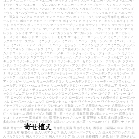
ゴニア
ベゴニア・ジニー
ベロニカ・オックスフォードブルー
ベロニカ・グレース
ベロニカ・
トウテイラン
ベロニカ・マダムマルシア
ベロニカ・ミッフィープルート
ペチュニア
ペッシ
ュ・ボンボン
ペニセタム
ペペロミア
ペラルゴニウム
ペラルゴニウム・シドイデス
ペラルゴ
ニウム・ラベンダーラス
ペラルゴニューム
ペラルゴニューム・エンジェルアイズ
ペルシカリ
ア・斑入り
ペンタス
ホスマリエンゼ
ホルミナム
ホワイト・クリスマスな寄せ植え
ボルデュ
ールドール
ボロニア
ボロニア・ピナータ
ポインセチア
ポインセチア・キャンドルライト
ポ
ット
ポリゴナム
ポレモニューム
マイファニープリンセス
マウント・エデン
マスカットのジ
ュレ
マトリカリア・ライム
マリーヌ
マーガレット
マーガレット・ウォーターメロン
マーガ
レット・ソレミオ
マーガレット・パーカッション
マーガレット・ペパーミント
マーガレッ
ト・メテオールレッド
マーガレット・モモコ
マーキュリー
マーシャリア
ミカニア
ミスティ
ックスパイヤーズブルー
ミニシクラメン
ミニバラ
ミニバラ・グリーンアイス
ミニバラ・チュ
チュ
ミニバラ・テディーベアー
ミニバラ・ピジョン
ミニポインセチア
ミニミニのシクラメン
ミニミニキャンドルケイトウ
ミニリース
ミニ葉ボタン
ムルチコーレ・アップライトイエロー
ムルチコーレ・ムーンライトイエロー
メギ・ハーレクィーン
モカ・フォーチューン
モナラベ
ンダー
モンステラ
ヤブコウジ
ユーパトリューム・グリーンフェザー
ユーフォルビア
ラナン
キュラス
ラナンキュラス・アラクネJr
ラナンキュラス・セロン
ラナン・アヤリッチ
ラブキャ
ンドル
ラベンダー
ラベンダーラス
ラベンダー・アラルディ
ラベンダー・ウーリー
ラベンダ
ー・キャリコ
ラベンダー・キューレッド
ラミウム・アングリーナウェイ
ララチェリー
ランタ
ナ
リクニス
リグラリア
リシマキアボージョレー
リシマキア・ゴールデンアレキサンダー
リ
シマキア・ボジョレー
リシマキア・リッシーバリエガータ
リス
リッピア
リナリア
リナリ
ア・グッピー
リューカ
リューカデンドロン
リューカデンドロン・ケーティーズブラッシュ
リ
ューカデンドロン・セニョリータ
リューカデンドロン・ハーベスト
リンデルニア
リース
リー
スハンギング
ルル・チョコエッジ
レウィシア
レウィシアとプチマカロン
レウコフィラム
レ
ックスベゴニア
レッドフラッシュ
レンゲローズ
レースラベンダー
ロベジア・ピンキー
ロベ
リア
ローズタイガー
ロータス・クレティクス
ローダンやマーガレットの寄せ植え
ローダンセ
マム
ローダンセマム・エルフ
ローダンセマム・ルナ
ワイヤースター
ワイヤーバスケット
ワ
イヤープランツスポットライト
ワレモコウ
京舞妓
八ヶ岳
八重咲きカルーナ
八重咲きシクラ
メン・チモ
冬桜
出張
分枝葉ボタン
初恋草
初詣
北関東
千日小坊
千日紅
千日紅ちなつ
千日
紅・ろりぽっぷ
原種リビダス
和風
喜・喜・うさぎ
営業再開
四つ葉のクローバー
四季なりイ
チゴ・トスカーナ
園芸教室
売り場
変わり色のプリムラ
夏
夏野菜
夕霧草
多粒播き葉ボタン
多肉植物
大型の寄せ植え
大抽選会
太陽のアンジェ
姫小菊・クールホワイト
宿根リナリア
宿
寄せ植え
根草
寄せカゴ
寄せ植え実演
寄せ植え祭り
展示会
山紫陽花
年末
庭づく
り
忘れな草
敬老の日
斑入りのアラビス
斑入りのスーパーアリッサム
斑入りのフロックス
斑
入りカラミンサ
斑入りグレコマ
斑入りネメシア
新しい鉢
新春初売り
新色
日々草
星咲きジュ