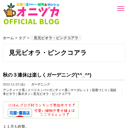
ホーム
> タグ >
見元ビオラ・ピンクコアラ
見元ビオラ・ピンクコアラ
秋の３連休は楽しくガーデニング(*^_^*)
2012-11-23 (金)
ガーデニング
アンティーク系
|
イベリス
|
バーガンディー系
|
マーガレット
|
花壇づくり
|
花絵
本ビオラ
|
葉ボタン
|
見元ビオラ・ピンクコアラ
１１月も終盤。