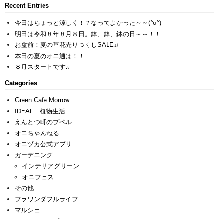
Recent Entries
今日はちょっと涼しく！？なってよかった～～(^o^)
明日は令和８年８月８日。鉢、鉢、鉢の日～～！！
お盆前！夏の草花売りつくしSALE♫
本日の夏のオニ通は！！
８月スタートです♫
Categories
Green Cafe Morrow
IDEAL 植物生活
えんとつ町のプペル
オニちゃんねる
オニヅカ公式アプリ
ガーデニング
インテリアグリーン
オニフェス
その他
フラワンダフルライフ
マルシェ