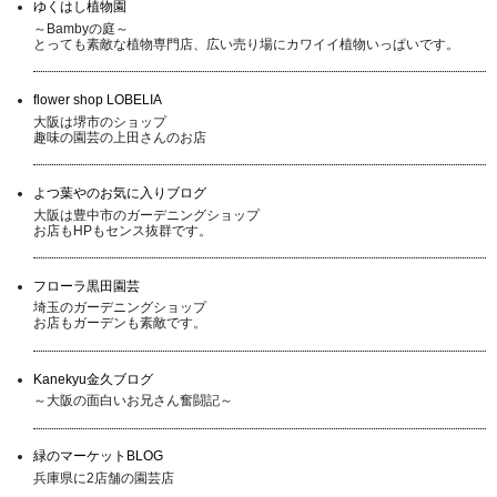
ゆくはし植物園
～Bambyの庭～
とっても素敵な植物専門店、広い売り場にカワイイ植物いっぱいです。
flower shop LOBELIA
大阪は堺市のショップ
趣味の園芸の上田さんのお店
よつ葉やのお気に入りブログ
大阪は豊中市のガーデニングショップ
お店もHPもセンス抜群です。
フローラ黒田園芸
埼玉のガーデニングショップ
お店もガーデンも素敵です。
Kanekyu金久ブログ
～大阪の面白いお兄さん奮闘記～
緑のマーケットBLOG
兵庫県に2店舗の園芸店