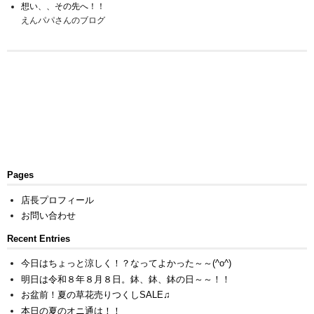
想い、、その先へ！！
えんパパさんのブログ
Pages
店長プロフィール
お問い合わせ
Recent Entries
今日はちょっと涼しく！？なってよかった～～(^o^)
明日は令和８年８月８日。鉢、鉢、鉢の日～～！！
お盆前！夏の草花売りつくしSALE♫
本日の夏のオニ通は！！