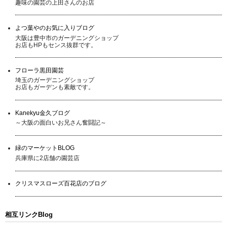
趣味の園芸の上田さんのお店
よつ葉やのお気に入りブログ
大阪は豊中市のガーデニングショップ
お店もHPもセンス抜群です。
フローラ黒田園芸
埼玉のガーデニングショップ
お店もガーデンも素敵です。
Kanekyu金久ブログ
～大阪の面白いお兄さん奮闘記～
緑のマーケットBLOG
兵庫県に2店舗の園芸店
クリスマスローズ百花店のブログ
相互リンクBlog