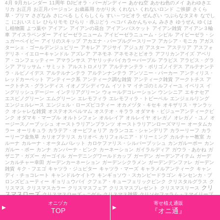
4月
9月カレンダー
11周年
DJビオラ・バーガンディー
あかね空
あかね色のメイ
あわゆきエ
リカ
お正月
お正月バージョン
お歳暮用
かがり火
くれない
くれないロンド
ご挨拶
さくら
草・プリマ
さざなみ
さにべる
しくらしくら
すい～つビオラ
ぜんざい
つぶらなタヌキ
なでし
こ
においスミレ
ひらりモモ
ひらり・赤ぶどう
べコパ
みかんちゃん
みさき
ゆうぜん
ゆくは
し植物園
よつ葉や
アイアン
アイアンの花台
アイアンバスケット
アイアン雑貨
アイアン３輪
車
アイスラベンダー
アイビーゼラニューム
アイビーゼラニューム・シビル
アイビーゼラ・シ
ュガーベイビー
アイリのスキップ
アカエナ・パープルグースリーフ
アカシア・モニカ
アガス
ターシェ・ゴールデンジュビリー
アキレア
アジサイ
アジュガ
アスター
アステリア
アスフォ
デリネ・イエローキャンドル
アズレア
アネモネ
アネモネとビオラ
アフリカンアイズ
アベリ
ア・コンフェッティー
アマランサス
アヤリッチバイカラーパープル
アラビス
アラビス・グラ
シア
アリッサム・サミット
アルストロメリア
アルテナンテラ・ポリゴノイデス
アルテナンテ
ラ・ルビノイデス
アルテルナンテラ
アルテンナンテラ
アンソニー・パーカー
アンティリス・
レッドカーペット
アンティーク系
アンティーク調な雑貨
アンティーク雑貨
アークトチス
ア
ークトチス・グランディス
イオノプシディウム
イソトマ
イチゴのミルフィーユ
イベリス
イ
ングリッシュデージー
インテリアグリーン
ウォールデコレーション
ウンシニア
エキナセア
エスピノグリーン
エムグリーン
エレモフィラ
エレモフィラ・トビーベル
エンジェルリング
エンジェルレース
エンジェル・ローズピコティー
オカメヅタ・キセキ
オキザリス・サンラッ
ク
オシャレな雑貨
オステオスペルマム
オステオ・キララ
オダマキ・ビジューアンティークピ
ンク
オダマキ・マーブル
オルトシフォン
オルレイア
オルレイヤ
オレガノ
オレガノ・ユノ
オ
ージースノーブッシュ
オーストラリアンプランツ
オーストラリアンローズマリー
オータムカ
ラー
オーリキュラ
カラテア・オービフォリア
カランコエ・シャンデリア
カラーリーフ
カラ
ーリーフ金魚草
カリオプテリス
カリオペ
カリフォルニア・ドリーミング
カルチャー教室
カ
ルーナ
カルーナ・オータムパレット
カロケファリス・シルバーブッシュ
カンガルーポー
カン
ガルー・ポー
カンナ
カンパーナ・ピンク
カーネーション
ガイラルディア
ガウラ・あかね
ガ
ザニア・ガズー
ガーゴイル
ガーデニングワールドカップ
ガーデン
ガーデンアイテム
ガーデ
ンカルチャー幸田
ガーデンカーネーション
ガーデンシクラメン
ガーデンデンファレ
ガーデン
雑貨
キク・フエゴ
キャツラ・ジュピター
キャツラ・マーズ
キャラメルアンティーク
キャン
ディ・チョコレート
キャンドルケイトウ
キンギョソウ・スカンピードラゴン
キンセンカ・ブ
ロンズビューティー
ギョリュウバイ
クフェア・キューフェリックピンク
クリスタルグラス
ク
クリ
リスマス
クリスマスカラー
クリスマスフェア
クリスマスプレゼント
クリスマスリース
スマスローズ
クリスマスローズ・ニゲル
クリスマス雑貨
クリソセファラム・スマイリープ
ー
クレマチス・カートマニージョー
クレマチス・カートマニージョー枝垂れ仕立て
クレマチ
オニヅカ
寄せ植え通販
ス・ペトレイ
クローバー
グリーン
グリーンアイス
グリーンアイズ
グリーンギャラリーガー
TOP
『オニ通』
デンズ
グレコマ
グレビレア・ジュビリー
ケイトウ
ケネディアイリッシュプリムローズ
ケネ
ディ・アイリッシュ・プリムローズ
ゲウム・イオス
ゲウム・マイタイ
ゲラニューム・インカ