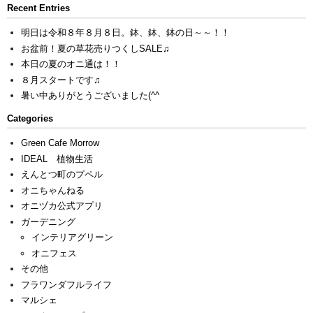
Recent Entries
明日は令和８年８月８日。鉢、鉢、鉢の日～～！！
お盆前！夏の草花売りつくしSALE♫
本日の夏のオニ通は！！
８月スタートです♫
暑い中ありがとうございました(^^ゞ
Categories
Green Cafe Morrow
IDEAL 植物生活
えんとつ町のプペル
オニちゃんねる
オニヅカ公式アプリ
ガーデニング
インテリアグリーン
オニフェス
その他
フラワンダフルライフ
マルシェ