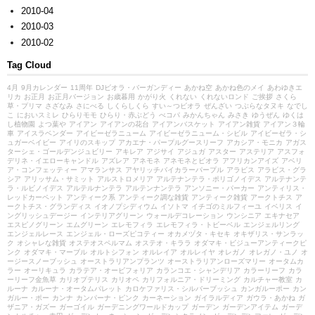
2010-04
2010-03
2010-02
Tag Cloud
4月
9月カレンダー
11周年
DJビオラ・バーガンディー
あかね空
あかね色のメイ
あわゆきエ
リカ
お正月
お正月バージョン
お歳暮用
かがり火
くれない
くれないロンド
ご挨拶
さくら
草・プリマ
さざなみ
さにべる
しくらしくら
すい～つビオラ
ぜんざい
つぶらなタヌキ
なでし
こ
においスミレ
ひらりモモ
ひらり・赤ぶどう
べコパ
みかんちゃん
みさき
ゆうぜん
ゆくは
し植物園
よつ葉や
アイアン
アイアンの花台
アイアンバスケット
アイアン雑貨
アイアン３輪
車
アイスラベンダー
アイビーゼラニューム
アイビーゼラニューム・シビル
アイビーゼラ・シ
ュガーベイビー
アイリのスキップ
アカエナ・パープルグースリーフ
アカシア・モニカ
アガス
ターシェ・ゴールデンジュビリー
アキレア
アジサイ
アジュガ
アスター
アステリア
アスフォ
デリネ・イエローキャンドル
アズレア
アネモネ
アネモネとビオラ
アフリカンアイズ
アベリ
ア・コンフェッティー
アマランサス
アヤリッチバイカラーパープル
アラビス
アラビス・グラ
シア
アリッサム・サミット
アルストロメリア
アルテナンテラ・ポリゴノイデス
アルテナンテ
ラ・ルビノイデス
アルテルナンテラ
アルテンナンテラ
アンソニー・パーカー
アンティリス・
レッドカーペット
アンティーク系
アンティーク調な雑貨
アンティーク雑貨
アークトチス
ア
ークトチス・グランディス
イオノプシディウム
イソトマ
イチゴのミルフィーユ
イベリス
イ
ングリッシュデージー
インテリアグリーン
ウォールデコレーション
ウンシニア
エキナセア
エスピノグリーン
エムグリーン
エレモフィラ
エレモフィラ・トビーベル
エンジェルリング
エンジェルレース
エンジェル・ローズピコティー
オカメヅタ・キセキ
オキザリス・サンラッ
ク
オシャレな雑貨
オステオスペルマム
オステオ・キララ
オダマキ・ビジューアンティークピ
ンク
オダマキ・マーブル
オルトシフォン
オルレイア
オルレイヤ
オレガノ
オレガノ・ユノ
オ
ージースノーブッシュ
オーストラリアンプランツ
オーストラリアンローズマリー
オータムカ
ラー
オーリキュラ
カラテア・オービフォリア
カランコエ・シャンデリア
カラーリーフ
カラ
ーリーフ金魚草
カリオプテリス
カリオペ
カリフォルニア・ドリーミング
カルチャー教室
カ
ルーナ
カルーナ・オータムパレット
カロケファリス・シルバーブッシュ
カンガルーポー
カン
ガルー・ポー
カンナ
カンパーナ・ピンク
カーネーション
ガイラルディア
ガウラ・あかね
ガ
ザニア・ガズー
ガーゴイル
ガーデニングワールドカップ
ガーデン
ガーデンアイテム
ガーデ