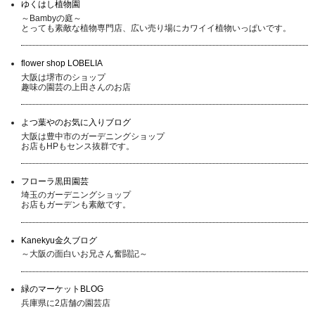
ゆくはし植物園
～Bambyの庭～
とっても素敵な植物専門店、広い売り場にカワイイ植物いっぱいです。
flower shop LOBELIA
大阪は堺市のショップ
趣味の園芸の上田さんのお店
よつ葉やのお気に入りブログ
大阪は豊中市のガーデニングショップ
お店もHPもセンス抜群です。
フローラ黒田園芸
埼玉のガーデニングショップ
お店もガーデンも素敵です。
Kanekyu金久ブログ
～大阪の面白いお兄さん奮闘記～
緑のマーケットBLOG
兵庫県に2店舗の園芸店