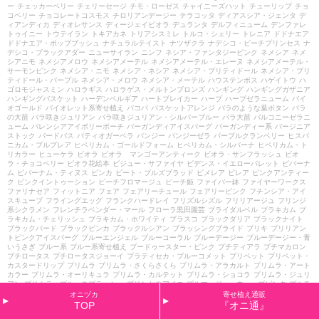
ー
チェッカーベリー
チェリーセージ
チモ・ローゼス
チャイニーズハット
チューリップ
チョ
コベリー
チョコレートコスモス
チロリアンデージー
テラコッタ
ディアスシア・ジェンタ
デ
ィアンディカ
ディオレサンス
ディージェイビオラ
デュランタ
デルフィニューム
デンファレ
トゥイニー
トウテイラン
トキアカネ
トリアシスミレ
トルコ・シェリー
トレニア
ドドナエア
ドドナエア・ポップブッシュ
ナチュラルテイスト
ナツザクラ
ナデシコ・ピーチプリンセス
ナ
デシコ・ブラックアダー
ニューサイラン
ニンフ
ネシア・ファンタジーピンク
ネメシア
ネメ
シアニモ
ネメシアメロウ
ネメシアメーテル
ネメシアメーテル・エレーヌ
ネメシアメーテル・
サーモンピンク
ネメシア・ニモ
ネメシア・ネシア
ネメシア・プリティドール
ネメシア・プリ
ティドール・パープル
ネメシア・メロウ
ネメシア・メーテル
ハウステンボス
ハゲイトウ
ハ
ゴロモジャスミン
ハロラギス
ハロラゲス・メルトンブロンズ
ハンギング
ハンギングガザニア
ハンギングバスケット
ハーデンベルギア
ハートブレイカー
ハーブ
ハーブゼラニューム
バイ
オゴールド
バイオレット系寄せ植え
バコパ
バスケットアレンジ
バラのような葉ボタン
バラ
の大苗
バラ咲きジュリアン
バラ咲きジュリアン・シルバーブルー
バラ大苗
バルコニーゼラニ
ューム
バレンシアアイボリーポーチ
バーガンディアイスバーグ
バーガンディー系
バージニア
ストック
バードバス
パティオガーベラ
パンジー
パンジーゼラ
パープルクランベリー
ヒスパ
ニカム・プルプレア
ヒペリカム・ゴールドフォーム
ヒペリカム・シルバーナ
ヒペリカム・ト
リカラー
ヒューケラ
ビオラ
ビオラ マンゴーアンティーク
ビオラ・サンフラッシュ
ビオ
ラ・チョコベリー
ビオラ花絵本
ビジュー・サファイヤ
ビデンス・イエローパレット
ビバーナ
ム
ビバーナム・ティヌス
ビンカ
ビート・ブルズブラッド
ピメレア
ピレア
ピンクアンティー
ク
ピンクイントゥーション
ピーチフロマージュ
ピーチ姫
ファイバー鉢
ファイヤーワークス
ファリナセア
フィットニア
フェア
フェアリーチュール
フェアリーピンク
フチンシア・アイ
スキューブ
フライングエッグ
フランクハードレイ
フリズルシズル
フリリアージュ
フリンジ
系シクラメン
フレンチラベンダー・マール
フローラ黒田園芸
ブライダルベル
ブラキカム
ブ
ラキカム・チェリッシュ
ブラキカム・ホワイティ
ブラスコ
ブラックダリア
ブラックナイト
ブラックバード
ブラックビンカ
ブラックルシアン
ブラッシングブライド
ブリキ
ブリリアン
トピンクアイスバーグ
ブルーエンジェル
ブルーコーラル
ブルーデージー
ブルーデージー・青
いうさぎ
ブルー系
ブルー系寄せ植え
ブードゥースター・ピンク
プチティアラ
プチマカロン
プチロータス
プチロータスジョーイ
プラティセカ・ブルーコメット
プリペット
プリペット・
カスタードリップ
プリムラ
プリムラ・さくらさくら
プリムラ・アラカルト
プリムラ・アート
カラー
プリムラ・オーリキュラ
プリムラ・カルテット
プリムラ・ショコラ
プリムラ・ジュリ
アン
プリムラ・ブルースプラッシュ
プリンセスアイコ
プルマージュ・ウェーブピンク
プルモ
ナリア
プルンパーゴ
プレクトランサス
プレミアム
プレミアムシクラメン
プレミアム・ジュ
オニヅカ
寄せ植え通販
リアン
プロフュージョン
ヘミグラフィス
ヘミジギア・マーブルキャンディ
ヘリオフィラ
ヘ
TOP
『オニ通』
リクリサム
ヘリクリサム・ライムライム
ヘンリーヅタ
ヘーベ
ヘーベ・ハートブレイカー
ベ