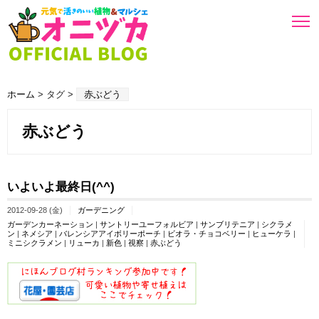
ホーム
> タグ >
赤ぶどう
赤ぶどう
いよいよ最終日(^^)
2012-09-28 (金)
ガーデニング
ガーデンカーネーション
|
サントリーユーフォルビア
|
サンブリテニア
|
シクラメ
ン
|
ネメシア
|
バレンシアアイボリーポーチ
|
ビオラ・チョコベリー
|
ヒューケラ
|
ミニシクラメン
|
リューカ
|
新色
|
視察
|
赤ぶどう