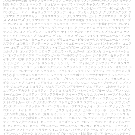
ンカルチャー幸田
ガーデンカーネーション
ガーデンシクラメン
ガーデンデンファレ
ガーデン
雑貨
キク・フエゴ
キャツラ・ジュピター
キャツラ・マーズ
キャラメルアンティーク
キャン
ディ・チョコレート
キャンドルケイトウ
キンギョソウ・スカンピードラゴン
キンセンカ・ブ
ロンズビューティー
ギョリュウバイ
クフェア・キューフェリックピンク
クリスタルグラス
ク
クリ
リスマス
クリスマスカラー
クリスマスフェア
クリスマスプレゼント
クリスマスリース
スマスローズ
クリスマスローズ・ニゲル
クリスマス雑貨
クリソセファラム・スマイリープ
ー
クレマチス・カートマニージョー
クレマチス・カートマニージョー枝垂れ仕立て
クレマチ
ス・ペトレイ
クローバー
グリーン
グリーンアイス
グリーンアイズ
グリーンギャラリーガー
デンズ
グレコマ
グレビレア・ジュビリー
ケイトウ
ケネディアイリッシュプリムローズ
ケネ
ディ・アイリッシュ・プリムローズ
ゲウム・イオス
ゲウム・マイタイ
ゲラニューム・インカ
ヌム
ゲラニューム・ターニャレンダル
ゲラニューム・ビルウォーリス
ゲラニューム・マック
スフライ
コスモス・アンティーク
コスモス・イエローキャンパス
コットンキャンディ
コニフ
ァー
コピア
コプロスマ
コプロスマ・イブニンググロー
コプロスマ・レインボーサプライズ
コルジリネ
コレオプシス
コロキア
コロニラ・バリエガータ
コンロンカ
コーヒーオベーショ
ン
ゴンフォスティグマ
ゴールデンガール
ゴールデンクラッカー
サイネリア・セネッティ
サ
イネリア・桂華
サクラソウ
サザンクロス
サマーポインセチア
サルビア
サルビア・ホルミナ
ム
サルビア・ライムライト
サントリナ
サントリーユーフォルビア
サンブリテニア
サンユウ
カ
ザンセツ
シェリー
シェルフ
シクラメン
シクラメンリーフビオラ
シクラメン・オリガミ
シ
クラメン・セレナーディア
シクラメン・ビクトリア
シクラメン・プチティアラ
シクラメン月
のうさぎ
シッサスシュガーバイン
ショコラ
ショコラポット
シラサギカヤツリ
シルバーレー
ス
シングル・イエロースポット
シングル・ブラック
シンビジューム
シンフォリカルポス
ジ
ギタリス・アプリコット
ジギタリス・スノーティンプル
ジニア
ジニア・プチランド
ジプソフ
ィラ
ジュズサンゴ
ジュリアン
ジュリアンプリンアラモード
ジュリアン・しあわせリング
ジ
ュリアン・アカツキ
ジュリアン・アンジュ
ジュリアン・シャンパンブルー
ジュリアン・シル
キーイエロー
ジュリアン・プリンアラモード
スイートアリッサム
スイートハーブメキシカン
スカエボラ
スカビオサ
スカビオサ・ブルーバルーン
スキミア
スティパ
ステルニー
ストック
ストレプトカーパス・クリスタルアイス
ストロビランサス
スプラッシュ・メドゥ
スプリング
ダンス
スーパーアリッサム
スーパーアリッサム・フロスティナイト
スーパーアリッサム・フ
ロスティーナイト
スーパーチュニア・ビスタ
セイシボク
セシル・ドゥ・ボーランジェ
セダム
セダムの寄せ植え
セネシオ・貴鳳
セミアトラータ
セリンセ・マヨール
セリ・フラミンゴ
セ
ルリア
セルリアと横浜セレクション
セルリア・カルメン
セレニティ・ピンクマジック
セレニ
ティ・ラベンダーフロスト
セレニティ・ローズマジック
セロシア
セロシア・キャンドルケー
キ
センセーション
セール
ゼラニューム
ゼラニューム・カンカン
ゼラニューム・ファースト
イエロー
ソフトピンク
ソラリナ
タイム
タイム・ハイランドクリーム
ダイアモンドフィズ
ダ
イアンサス・ブラック
ダブルオステオ
ダブル・ホワイト剣弁咲き
ダリア
ダールベルグデージ