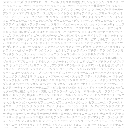
スマスローズ
クリスマスローズ・ニゲル
クリスマス雑貨
クリソセファラム・スマイリープ
ー
クレマチス・カートマニージョー
クレマチス・カートマニージョー枝垂れ仕立て
クレマチ
ス・ペトレイ
クローバー
グリーン
グリーンアイス
グリーンアイズ
グリーンギャラリーガー
デンズ
グレコマ
グレビレア・ジュビリー
ケイトウ
ケネディアイリッシュプリムローズ
ケネ
ディ・アイリッシュ・プリムローズ
ゲウム・イオス
ゲウム・マイタイ
ゲラニューム・インカ
ヌム
ゲラニューム・ターニャレンダル
ゲラニューム・ビルウォーリス
ゲラニューム・マック
スフライ
コスモス・アンティーク
コスモス・イエローキャンパス
コットンキャンディ
コニフ
ァー
コピア
コプロスマ
コプロスマ・イブニンググロー
コプロスマ・レインボーサプライズ
コルジリネ
コレオプシス
コロキア
コロニラ・バリエガータ
コンロンカ
コーヒーオベーショ
ン
ゴンフォスティグマ
ゴールデンガール
ゴールデンクラッカー
サイネリア・セネッティ
サ
イネリア・桂華
サクラソウ
サザンクロス
サマーポインセチア
サルビア
サルビア・ホルミナ
ム
サルビア・ライムライト
サントリナ
サントリーユーフォルビア
サンブリテニア
サンユウ
カ
ザンセツ
シェリー
シェルフ
シクラメン
シクラメンリーフビオラ
シクラメン・オリガミ
シ
クラメン・セレナーディア
シクラメン・ビクトリア
シクラメン・プチティアラ
シクラメン月
のうさぎ
シッサスシュガーバイン
ショコラ
ショコラポット
シラサギカヤツリ
シルバーレー
ス
シングル・イエロースポット
シングル・ブラック
シンビジューム
シンフォリカルポス
ジ
ギタリス・アプリコット
ジギタリス・スノーティンプル
ジニア
ジニア・プチランド
ジプソフ
ィラ
ジュズサンゴ
ジュリアン
ジュリアンプリンアラモード
ジュリアン・しあわせリング
ジ
ュリアン・アカツキ
ジュリアン・アンジュ
ジュリアン・シャンパンブルー
ジュリアン・シル
キーイエロー
ジュリアン・プリンアラモード
スイートアリッサム
スイートハーブメキシカン
スカエボラ
スカビオサ
スカビオサ・ブルーバルーン
スキミア
スティパ
ステルニー
ストック
ストレプトカーパス・クリスタルアイス
ストロビランサス
スプラッシュ・メドゥ
スプリング
ダンス
スーパーアリッサム
スーパーアリッサム・フロスティナイト
スーパーアリッサム・フ
ロスティーナイト
スーパーチュニア・ビスタ
セイシボク
セシル・ドゥ・ボーランジェ
セダム
セダムの寄せ植え
セネシオ・貴鳳
セミアトラータ
セリンセ・マヨール
セリ・フラミンゴ
セ
ルリア
セルリアと横浜セレクション
セルリア・カルメン
セレニティ・ピンクマジック
セレニ
ティ・ラベンダーフロスト
セレニティ・ローズマジック
セロシア
セロシア・キャンドルケー
キ
センセーション
セール
ゼラニューム
ゼラニューム・カンカン
ゼラニューム・ファースト
イエロー
ソフトピンク
ソラリナ
タイム
タイム・ハイランドクリーム
ダイアモンドフィズ
ダ
イアンサス・ブラック
ダブルオステオ
ダブル・ホワイト剣弁咲き
ダリア
ダールベルグデージ
ー
チェッカーベリー
チェリーセージ
チモ・ローゼス
チャイニーズハット
チューリップ
チョ
コベリー
チョコレートコスモス
チロリアンデージー
テラコッタ
ディアスシア・ジェンタ
デ
ィアンディカ
ディオレサンス
ディージェイビオラ
デュランタ
デルフィニューム
デンファレ
トゥイニー
トウテイラン
トキアカネ
トリアシスミレ
トルコ・シェリー
トレニア
ドドナエア