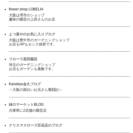
flower shop LOBELIA
大阪は堺市のショップ
趣味の園芸の上田さんのお店
よつ葉やのお気に入りブログ
大阪は豊中市のガーデニングショップ
お店もHPもセンス抜群です。
フローラ黒田園芸
埼玉のガーデニングショップ
お店もガーデンも素敵です。
Kanekyu金久ブログ
～大阪の面白いお兄さん奮闘記～
緑のマーケットBLOG
兵庫県に2店舗の園芸店
クリスマスローズ百花店のブログ