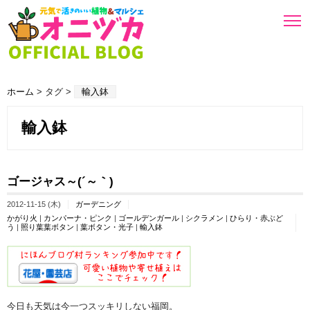
ホーム
> タグ >
輸入鉢
輸入鉢
ゴージャス～(´～｀)
2012-11-15 (木)
ガーデニング
かがり火
|
カンパーナ・ピンク
|
ゴールデンガール
|
シクラメン
|
ひらり・赤ぶど
う
|
照り葉葉ボタン
|
葉ボタン・光子
|
輸入鉢
今日も天気は今一つスッキリしない福岡。