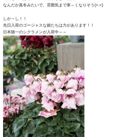
なんだか真冬みたいで、雰囲気まで寒～くなりそう(>.<)
しか～し！！
先日入荷のゴージャスな娘たちは力があります！！
日本随一のシクラメンが入荷中～～