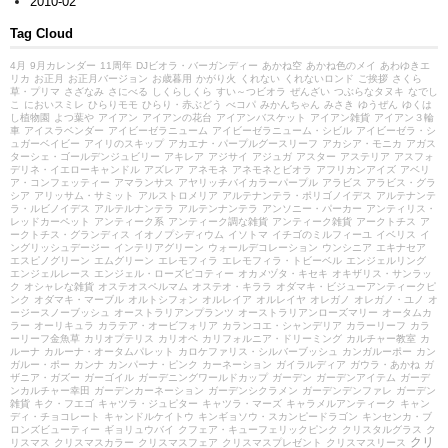
2010-02
Tag Cloud
4月
9月カレンダー
11周年
DJビオラ・バーガンディー
あかね空
あかね色のメイ
あわゆきエ
リカ
お正月
お正月バージョン
お歳暮用
かがり火
くれない
くれないロンド
ご挨拶
さくら
草・プリマ
さざなみ
さにべる
しくらしくら
すい～つビオラ
ぜんざい
つぶらなタヌキ
なでし
こ
においスミレ
ひらりモモ
ひらり・赤ぶどう
べコパ
みかんちゃん
みさき
ゆうぜん
ゆくは
し植物園
よつ葉や
アイアン
アイアンの花台
アイアンバスケット
アイアン雑貨
アイアン３輪
車
アイスラベンダー
アイビーゼラニューム
アイビーゼラニューム・シビル
アイビーゼラ・シ
ュガーベイビー
アイリのスキップ
アカエナ・パープルグースリーフ
アカシア・モニカ
アガス
ターシェ・ゴールデンジュビリー
アキレア
アジサイ
アジュガ
アスター
アステリア
アスフォ
デリネ・イエローキャンドル
アズレア
アネモネ
アネモネとビオラ
アフリカンアイズ
アベリ
ア・コンフェッティー
アマランサス
アヤリッチバイカラーパープル
アラビス
アラビス・グラ
シア
アリッサム・サミット
アルストロメリア
アルテナンテラ・ポリゴノイデス
アルテナンテ
ラ・ルビノイデス
アルテルナンテラ
アルテンナンテラ
アンソニー・パーカー
アンティリス・
レッドカーペット
アンティーク系
アンティーク調な雑貨
アンティーク雑貨
アークトチス
ア
ークトチス・グランディス
イオノプシディウム
イソトマ
イチゴのミルフィーユ
イベリス
イ
ングリッシュデージー
インテリアグリーン
ウォールデコレーション
ウンシニア
エキナセア
エスピノグリーン
エムグリーン
エレモフィラ
エレモフィラ・トビーベル
エンジェルリング
エンジェルレース
エンジェル・ローズピコティー
オカメヅタ・キセキ
オキザリス・サンラッ
ク
オシャレな雑貨
オステオスペルマム
オステオ・キララ
オダマキ・ビジューアンティークピ
ンク
オダマキ・マーブル
オルトシフォン
オルレイア
オルレイヤ
オレガノ
オレガノ・ユノ
オ
ージースノーブッシュ
オーストラリアンプランツ
オーストラリアンローズマリー
オータムカ
ラー
オーリキュラ
カラテア・オービフォリア
カランコエ・シャンデリア
カラーリーフ
カラ
ーリーフ金魚草
カリオプテリス
カリオペ
カリフォルニア・ドリーミング
カルチャー教室
カ
ルーナ
カルーナ・オータムパレット
カロケファリス・シルバーブッシュ
カンガルーポー
カン
ガルー・ポー
カンナ
カンパーナ・ピンク
カーネーション
ガイラルディア
ガウラ・あかね
ガ
ザニア・ガズー
ガーゴイル
ガーデニングワールドカップ
ガーデン
ガーデンアイテム
ガーデ
ンカルチャー幸田
ガーデンカーネーション
ガーデンシクラメン
ガーデンデンファレ
ガーデン
雑貨
キク・フエゴ
キャツラ・ジュピター
キャツラ・マーズ
キャラメルアンティーク
キャン
ディ・チョコレート
キャンドルケイトウ
キンギョソウ・スカンピードラゴン
キンセンカ・ブ
ロンズビューティー
ギョリュウバイ
クフェア・キューフェリックピンク
クリスタルグラス
ク
クリ
リスマス
クリスマスカラー
クリスマスフェア
クリスマスプレゼント
クリスマスリース