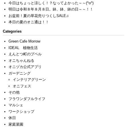
今日はちょっと涼しく！？なってよかった～～(^o^)
明日は令和８年８月８日。鉢、鉢、鉢の日～～！！
お盆前！夏の草花売りつくしSALE♫
本日の夏のオニ通は！！
Categories
Green Cafe Morrow
IDEAL 植物生活
えんとつ町のプペル
オニちゃんねる
オニヅカ公式アプリ
ガーデニング
インテリアグリーン
オニフェス
その他
フラワンダフルライフ
マルシェ
ワークショップ
休日
家庭菜園