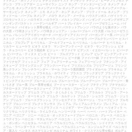
ドドナエア・ポップブッシュ
ナチュラルテイスト
ナツザクラ
ナデシコ・ピーチプリンセス
ナ
デシコ・ブラックアダー
ニューサイラン
ニンフ
ネシア・ファンタジーピンク
ネメシア
ネメ
シアニモ
ネメシアメロウ
ネメシアメーテル
ネメシアメーテル・エレーヌ
ネメシアメーテル・
サーモンピンク
ネメシア・ニモ
ネメシア・ネシア
ネメシア・プリティドール
ネメシア・プリ
ティドール・パープル
ネメシア・メロウ
ネメシア・メーテル
ハウステンボス
ハゲイトウ
ハ
ゴロモジャスミン
ハロラギス
ハロラゲス・メルトンブロンズ
ハンギング
ハンギングガザニア
ハンギングバスケット
ハーデンベルギア
ハートブレイカー
ハーブ
ハーブゼラニューム
バイ
オゴールド
バイオレット系寄せ植え
バコパ
バスケットアレンジ
バラのような葉ボタン
バラ
の大苗
バラ咲きジュリアン
バラ咲きジュリアン・シルバーブルー
バラ大苗
バルコニーゼラニ
ューム
バレンシアアイボリーポーチ
バーガンディアイスバーグ
バーガンディー系
バージニア
ストック
バードバス
パティオガーベラ
パンジー
パンジーゼラ
パープルクランベリー
ヒスパ
ニカム・プルプレア
ヒペリカム・ゴールドフォーム
ヒペリカム・シルバーナ
ヒペリカム・ト
リカラー
ヒューケラ
ビオラ
ビオラ マンゴーアンティーク
ビオラ・サンフラッシュ
ビオ
ラ・チョコベリー
ビオラ花絵本
ビジュー・サファイヤ
ビデンス・イエローパレット
ビバーナ
ム
ビバーナム・ティヌス
ビンカ
ビート・ブルズブラッド
ピメレア
ピレア
ピンクアンティー
ク
ピンクイントゥーション
ピーチフロマージュ
ピーチ姫
ファイバー鉢
ファイヤーワークス
ファリナセア
フィットニア
フェア
フェアリーチュール
フェアリーピンク
フチンシア・アイ
スキューブ
フライングエッグ
フランクハードレイ
フリズルシズル
フリリアージュ
フリンジ
系シクラメン
フレンチラベンダー・マール
フローラ黒田園芸
ブライダルベル
ブラキカム
ブ
ラキカム・チェリッシュ
ブラキカム・ホワイティ
ブラスコ
ブラックダリア
ブラックナイト
ブラックバード
ブラックビンカ
ブラックルシアン
ブラッシングブライド
ブリキ
ブリリアン
トピンクアイスバーグ
ブルーエンジェル
ブルーコーラル
ブルーデージー
ブルーデージー・青
いうさぎ
ブルー系
ブルー系寄せ植え
ブードゥースター・ピンク
プチティアラ
プチマカロン
プチロータス
プチロータスジョーイ
プラティセカ・ブルーコメット
プリペット
プリペット・
カスタードリップ
プリムラ
プリムラ・さくらさくら
プリムラ・アラカルト
プリムラ・アート
カラー
プリムラ・オーリキュラ
プリムラ・カルテット
プリムラ・ショコラ
プリムラ・ジュリ
アン
プリムラ・ブルースプラッシュ
プリンセスアイコ
プルマージュ・ウェーブピンク
プルモ
ナリア
プルンパーゴ
プレクトランサス
プレミアム
プレミアムシクラメン
プレミアム・ジュ
リアン
プロフュージョン
ヘミグラフィス
ヘミジギア・マーブルキャンディ
ヘリオフィラ
ヘ
リクリサム
ヘリクリサム・ライムライム
ヘンリーヅタ
ヘーベ
ヘーベ・ハートブレイカー
ベ
ゴニア
ベゴニア・ジニー
ベロニカ・オックスフォードブルー
ベロニカ・グレース
ベロニカ・
トウテイラン
ベロニカ・マダムマルシア
ベロニカ・ミッフィープルート
ペチュニア
ペッシ
ュ・ボンボン
ペニセタム
ペペロミア
ペラルゴニウム
ペラルゴニウム・シドイデス
ペラルゴ
ニウム・ラベンダーラス
ペラルゴニューム
ペラルゴニューム・エンジェルアイズ
ペルシカリ
ア・斑入り
ペンタス
ホスマリエンゼ
ホルミナム
ホワイト・クリスマスな寄せ植え
ボルデュ