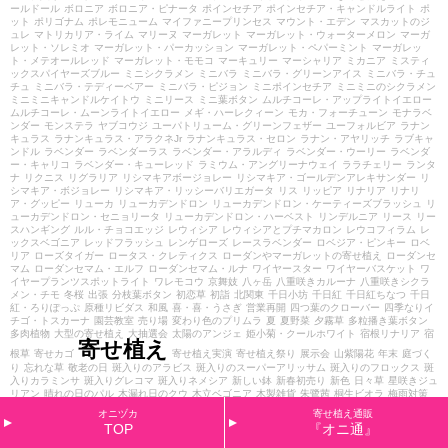
ールドール
ボロニア
ボロニア・ピナータ
ポインセチア
ポインセチア・キャンドルライト
ポ
ット
ポリゴナム
ポレモニューム
マイファニープリンセス
マウント・エデン
マスカットのジ
ュレ
マトリカリア・ライム
マリーヌ
マーガレット
マーガレット・ウォーターメロン
マーガ
レット・ソレミオ
マーガレット・パーカッション
マーガレット・ペパーミント
マーガレッ
ト・メテオールレッド
マーガレット・モモコ
マーキュリー
マーシャリア
ミカニア
ミスティ
ックスパイヤーズブルー
ミニシクラメン
ミニバラ
ミニバラ・グリーンアイス
ミニバラ・チュ
チュ
ミニバラ・テディーベアー
ミニバラ・ピジョン
ミニポインセチア
ミニミニのシクラメン
ミニミニキャンドルケイトウ
ミニリース
ミニ葉ボタン
ムルチコーレ・アップライトイエロー
ムルチコーレ・ムーンライトイエロー
メギ・ハーレクィーン
モカ・フォーチューン
モナラベ
ンダー
モンステラ
ヤブコウジ
ユーパトリューム・グリーンフェザー
ユーフォルビア
ラナン
キュラス
ラナンキュラス・アラクネJr
ラナンキュラス・セロン
ラナン・アヤリッチ
ラブキャ
ンドル
ラベンダー
ラベンダーラス
ラベンダー・アラルディ
ラベンダー・ウーリー
ラベンダ
ー・キャリコ
ラベンダー・キューレッド
ラミウム・アングリーナウェイ
ララチェリー
ランタ
ナ
リクニス
リグラリア
リシマキアボージョレー
リシマキア・ゴールデンアレキサンダー
リ
シマキア・ボジョレー
リシマキア・リッシーバリエガータ
リス
リッピア
リナリア
リナリ
ア・グッピー
リューカ
リューカデンドロン
リューカデンドロン・ケーティーズブラッシュ
リ
ューカデンドロン・セニョリータ
リューカデンドロン・ハーベスト
リンデルニア
リース
リー
スハンギング
ルル・チョコエッジ
レウィシア
レウィシアとプチマカロン
レウコフィラム
レ
ックスベゴニア
レッドフラッシュ
レンゲローズ
レースラベンダー
ロベジア・ピンキー
ロベ
リア
ローズタイガー
ロータス・クレティクス
ローダンやマーガレットの寄せ植え
ローダンセ
マム
ローダンセマム・エルフ
ローダンセマム・ルナ
ワイヤースター
ワイヤーバスケット
ワ
イヤープランツスポットライト
ワレモコウ
京舞妓
八ヶ岳
八重咲きカルーナ
八重咲きシクラ
メン・チモ
冬桜
出張
分枝葉ボタン
初恋草
初詣
北関東
千日小坊
千日紅
千日紅ちなつ
千日
紅・ろりぽっぷ
原種リビダス
和風
喜・喜・うさぎ
営業再開
四つ葉のクローバー
四季なりイ
チゴ・トスカーナ
園芸教室
売り場
変わり色のプリムラ
夏
夏野菜
夕霧草
多粒播き葉ボタン
多肉植物
大型の寄せ植え
大抽選会
太陽のアンジェ
姫小菊・クールホワイト
宿根リナリア
宿
寄せ植え
根草
寄せカゴ
寄せ植え実演
寄せ植え祭り
展示会
山紫陽花
年末
庭づく
り
忘れな草
敬老の日
斑入りのアラビス
斑入りのスーパーアリッサム
斑入りのフロックス
斑
入りカラミンサ
斑入りグレコマ
斑入りネメシア
新しい鉢
新春初売り
新色
日々草
星咲きジュ
リアン
晴れの日のパル
木漏れ日のクウ
木立ベゴニア
木製雑貨
朱鷺茜
桐生ビオラ
梅雨対策
森の妖精
植え替え体験
植え込みのお仕事
植栽
横浜セレクション
歌姫
水仙
渋谷園芸
烏羽千
オニヅカ
寄せ植え通販
両
照り葉葉ボタン
球根
球根ベゴニア
白雪姫
神戸ビオラ
福袋
秋
秋バラフェア
秋色
秋色ケ
TOP
『オニ通』
イトウ
糸ピコティ
紅葉カルーナ
紫のシクラメン
絵になるスミレ
緑のマーケット
自宅用
自社
生産
艶姿
花かんざし
花かんざしコットンキャンディ
花壇
花壇づくり
花祭り
花絵本ビオラ