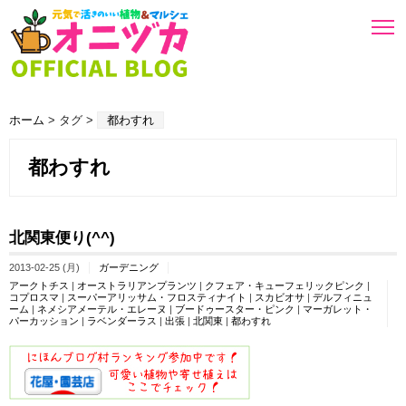
ホーム
> タグ >
都わすれ
都わすれ
北関東便り(^^)
2013-02-25 (月)
ガーデニング
アークトチス
|
オーストラリアンプランツ
|
クフェア・キューフェリックピンク
|
コプロスマ
|
スーパーアリッサム・フロスティナイト
|
スカビオサ
|
デルフィニュ
ーム
|
ネメシアメーテル・エレーヌ
|
ブードゥースター・ピンク
|
マーガレット・
パーカッション
|
ラベンダーラス
|
出張
|
北関東
|
都わすれ