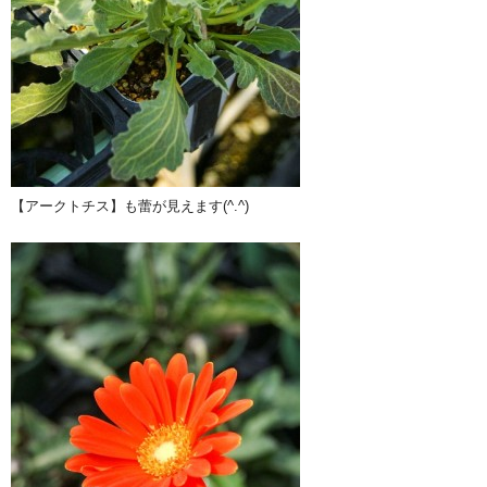
【アークトチス】も蕾が見えます(^.^)