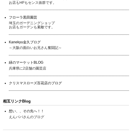
お店もHPもセンス抜群です。
フローラ黒田園芸
埼玉のガーデニングショップ
お店もガーデンも素敵です。
Kanekyu金久ブログ
～大阪の面白いお兄さん奮闘記～
緑のマーケットBLOG
兵庫県に2店舗の園芸店
クリスマスローズ百花店のブログ
相互リンクBlog
想い、、その先へ！！
えんパパさんのブログ