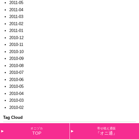
2011-05
2011-04
2011-03
2011-02
2011-01
2010-12
2010-11
2010-10
2010-09
2010-08
2010-07
2010-06
2010-05
2010-04
2010-03
2010-02
Tag Cloud
4月
9月カレンダー
11周年
DJビオラ・バーガンディー
あかね空
あかね色のメイ
あわゆきエ
オニヅカ
寄せ植え通販
リカ
お正月
お正月バージョン
お歳暮用
かがり火
くれない
くれないロンド
ご挨拶
さくら
TOP
『オニ通』
草・プリマ
さざなみ
さにべる
しくらしくら
すい～つビオラ
ぜんざい
つぶらなタヌキ
なでし