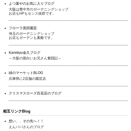
よつ葉やのお気に入りブログ
大阪は豊中市のガーデニングショップ
お店もHPもセンス抜群です。
フローラ黒田園芸
埼玉のガーデニングショップ
お店もガーデンも素敵です。
Kanekyu金久ブログ
～大阪の面白いお兄さん奮闘記～
緑のマーケットBLOG
兵庫県に2店舗の園芸店
クリスマスローズ百花店のブログ
相互リンクBlog
想い、、その先へ！！
えんパパさんのブログ