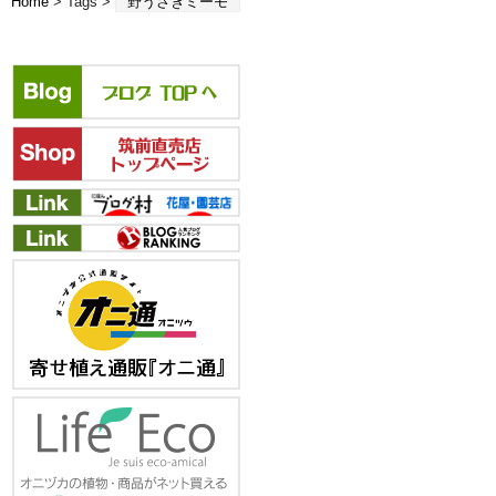
Home
> Tags >
野うさぎミーモ