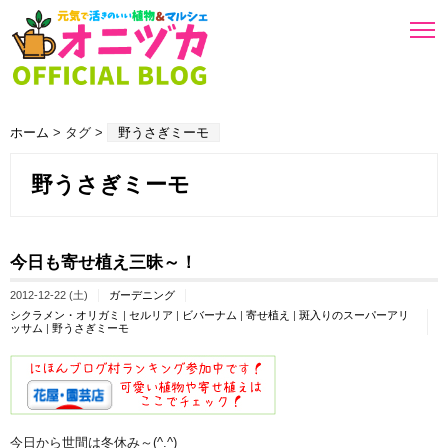
ホーム
> タグ >
野うさぎミーモ
野うさぎミーモ
今日も寄せ植え三昧～！
2012-12-22 (土)
ガーデニング
シクラメン・オリガミ
|
セルリア
|
ビバーナム
|
寄せ植え
|
斑入りのスーパーアリ
ッサム
|
野うさぎミーモ
今日から世間は冬休み～(^.^)