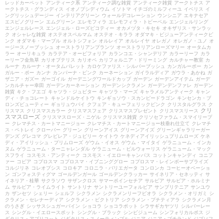
レッドカーペット
アンティーク系
アンティーク調な雑貨
アンティーク雑貨
アークトチス
ア
ークトチス・グランディス
イオノプシディウム
イソトマ
イチゴのミルフィーユ
イベリス
イ
ングリッシュデージー
インテリアグリーン
ウォールデコレーション
ウンシニア
エキナセア
エスピノグリーン
エムグリーン
エレモフィラ
エレモフィラ・トビーベル
エンジェルリング
エンジェルレース
エンジェル・ローズピコティー
オカメヅタ・キセキ
オキザリス・サンラッ
ク
オシャレな雑貨
オステオスペルマム
オステオ・キララ
オダマキ・ビジューアンティークピ
ンク
オダマキ・マーブル
オルトシフォン
オルレイア
オルレイヤ
オレガノ
オレガノ・ユノ
オ
ージースノーブッシュ
オーストラリアンプランツ
オーストラリアンローズマリー
オータムカ
ラー
オーリキュラ
カラテア・オービフォリア
カランコエ・シャンデリア
カラーリーフ
カラ
ーリーフ金魚草
カリオプテリス
カリオペ
カリフォルニア・ドリーミング
カルチャー教室
カ
ルーナ
カルーナ・オータムパレット
カロケファリス・シルバーブッシュ
カンガルーポー
カン
ガルー・ポー
カンナ
カンパーナ・ピンク
カーネーション
ガイラルディア
ガウラ・あかね
ガ
ザニア・ガズー
ガーゴイル
ガーデニングワールドカップ
ガーデン
ガーデンアイテム
ガーデ
ンカルチャー幸田
ガーデンカーネーション
ガーデンシクラメン
ガーデンデンファレ
ガーデン
雑貨
キク・フエゴ
キャツラ・ジュピター
キャツラ・マーズ
キャラメルアンティーク
キャン
ディ・チョコレート
キャンドルケイトウ
キンギョソウ・スカンピードラゴン
キンセンカ・ブ
ロンズビューティー
ギョリュウバイ
クフェア・キューフェリックピンク
クリスタルグラス
ク
クリ
リスマス
クリスマスカラー
クリスマスフェア
クリスマスプレゼント
クリスマスリース
スマスローズ
クリスマスローズ・ニゲル
クリスマス雑貨
クリソセファラム・スマイリープ
ー
クレマチス・カートマニージョー
クレマチス・カートマニージョー枝垂れ仕立て
クレマチ
ス・ペトレイ
クローバー
グリーン
グリーンアイス
グリーンアイズ
グリーンギャラリーガー
デンズ
グレコマ
グレビレア・ジュビリー
ケイトウ
ケネディアイリッシュプリムローズ
ケネ
ディ・アイリッシュ・プリムローズ
ゲウム・イオス
ゲウム・マイタイ
ゲラニューム・インカ
ヌム
ゲラニューム・ターニャレンダル
ゲラニューム・ビルウォーリス
ゲラニューム・マック
スフライ
コスモス・アンティーク
コスモス・イエローキャンパス
コットンキャンディ
コニフ
ァー
コピア
コプロスマ
コプロスマ・イブニンググロー
コプロスマ・レインボーサプライズ
コルジリネ
コレオプシス
コロキア
コロニラ・バリエガータ
コンロンカ
コーヒーオベーショ
ン
ゴンフォスティグマ
ゴールデンガール
ゴールデンクラッカー
サイネリア・セネッティ
サ
イネリア・桂華
サクラソウ
サザンクロス
サマーポインセチア
サルビア
サルビア・ホルミナ
ム
サルビア・ライムライト
サントリナ
サントリーユーフォルビア
サンブリテニア
サンユウ
カ
ザンセツ
シェリー
シェルフ
シクラメン
シクラメンリーフビオラ
シクラメン・オリガミ
シ
クラメン・セレナーディア
シクラメン・ビクトリア
シクラメン・プチティアラ
シクラメン月
のうさぎ
シッサスシュガーバイン
ショコラ
ショコラポット
シラサギカヤツリ
シルバーレー
ス
シングル・イエロースポット
シングル・ブラック
シンビジューム
シンフォリカルポス
ジ
ギタリス・アプリコット
ジギタリス・スノーティンプル
ジニア
ジニア・プチランド
ジプソフ