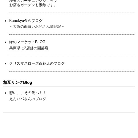
埼玉のガーデニングショップ
お店もガーデンも素敵です。
Kanekyu金久ブログ
～大阪の面白いお兄さん奮闘記～
緑のマーケットBLOG
兵庫県に2店舗の園芸店
クリスマスローズ百花店のブログ
相互リンクBlog
想い、、その先へ！！
えんパパさんのブログ