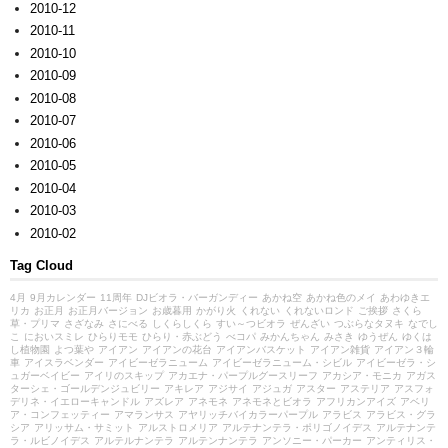
2010-12
2010-11
2010-10
2010-09
2010-08
2010-07
2010-06
2010-05
2010-04
2010-03
2010-02
Tag Cloud
4月
9月カレンダー
11周年
DJビオラ・バーガンディー
あかね空
あかね色のメイ
あわゆきエ
リカ
お正月
お正月バージョン
お歳暮用
かがり火
くれない
くれないロンド
ご挨拶
さくら
草・プリマ
さざなみ
さにべる
しくらしくら
すい～つビオラ
ぜんざい
つぶらなタヌキ
なでし
こ
においスミレ
ひらりモモ
ひらり・赤ぶどう
べコパ
みかんちゃん
みさき
ゆうぜん
ゆくは
し植物園
よつ葉や
アイアン
アイアンの花台
アイアンバスケット
アイアン雑貨
アイアン３輪
車
アイスラベンダー
アイビーゼラニューム
アイビーゼラニューム・シビル
アイビーゼラ・シ
ュガーベイビー
アイリのスキップ
アカエナ・パープルグースリーフ
アカシア・モニカ
アガス
ターシェ・ゴールデンジュビリー
アキレア
アジサイ
アジュガ
アスター
アステリア
アスフォ
デリネ・イエローキャンドル
アズレア
アネモネ
アネモネとビオラ
アフリカンアイズ
アベリ
ア・コンフェッティー
アマランサス
アヤリッチバイカラーパープル
アラビス
アラビス・グラ
シア
アリッサム・サミット
アルストロメリア
アルテナンテラ・ポリゴノイデス
アルテナンテ
ラ・ルビノイデス
アルテルナンテラ
アルテンナンテラ
アンソニー・パーカー
アンティリス・