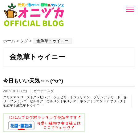
ホーム
> タグ >
金魚草トゥイニー
金魚草トゥイニー
今日もいい天気～～(^o^)
2013-01-12 (土)
ガーデニング
クリスマスローズ
|
グレビレア・ジュビリー
|
ジュリアン・プリンアラモード
|
セ
リ・フラミンゴ
|
セルリア・カルメン
|
ネメシア・ネシア
|
ラナン・アヤリッチ
|
初恋草
|
金魚草トゥイニー