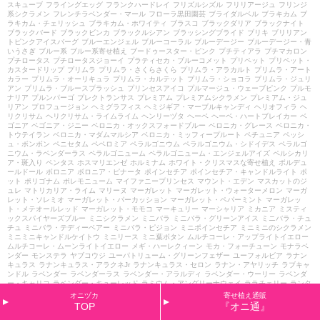
スキューブ
フライングエッグ
フランクハードレイ
フリズルシズル
フリリアージュ
フリンジ
系シクラメン
フレンチラベンダー・マール
フローラ黒田園芸
ブライダルベル
ブラキカム
ブ
ラキカム・チェリッシュ
ブラキカム・ホワイティ
ブラスコ
ブラックダリア
ブラックナイト
ブラックバード
ブラックビンカ
ブラックルシアン
ブラッシングブライド
ブリキ
ブリリアン
トピンクアイスバーグ
ブルーエンジェル
ブルーコーラル
ブルーデージー
ブルーデージー・青
いうさぎ
ブルー系
ブルー系寄せ植え
ブードゥースター・ピンク
プチティアラ
プチマカロン
プチロータス
プチロータスジョーイ
プラティセカ・ブルーコメット
プリペット
プリペット・
カスタードリップ
プリムラ
プリムラ・さくらさくら
プリムラ・アラカルト
プリムラ・アート
カラー
プリムラ・オーリキュラ
プリムラ・カルテット
プリムラ・ショコラ
プリムラ・ジュリ
アン
プリムラ・ブルースプラッシュ
プリンセスアイコ
プルマージュ・ウェーブピンク
プルモ
ナリア
プルンパーゴ
プレクトランサス
プレミアム
プレミアムシクラメン
プレミアム・ジュ
リアン
プロフュージョン
ヘミグラフィス
ヘミジギア・マーブルキャンディ
ヘリオフィラ
ヘ
リクリサム
ヘリクリサム・ライムライム
ヘンリーヅタ
ヘーベ
ヘーベ・ハートブレイカー
ベ
ゴニア
ベゴニア・ジニー
ベロニカ・オックスフォードブルー
ベロニカ・グレース
ベロニカ・
トウテイラン
ベロニカ・マダムマルシア
ベロニカ・ミッフィープルート
ペチュニア
ペッシ
ュ・ボンボン
ペニセタム
ペペロミア
ペラルゴニウム
ペラルゴニウム・シドイデス
ペラルゴ
ニウム・ラベンダーラス
ペラルゴニューム
ペラルゴニューム・エンジェルアイズ
ペルシカリ
ア・斑入り
ペンタス
ホスマリエンゼ
ホルミナム
ホワイト・クリスマスな寄せ植え
ボルデュ
ールドール
ボロニア
ボロニア・ピナータ
ポインセチア
ポインセチア・キャンドルライト
ポ
ット
ポリゴナム
ポレモニューム
マイファニープリンセス
マウント・エデン
マスカットのジ
ュレ
マトリカリア・ライム
マリーヌ
マーガレット
マーガレット・ウォーターメロン
マーガ
レット・ソレミオ
マーガレット・パーカッション
マーガレット・ペパーミント
マーガレッ
ト・メテオールレッド
マーガレット・モモコ
マーキュリー
マーシャリア
ミカニア
ミスティ
ックスパイヤーズブルー
ミニシクラメン
ミニバラ
ミニバラ・グリーンアイス
ミニバラ・チュ
チュ
ミニバラ・テディーベアー
ミニバラ・ピジョン
ミニポインセチア
ミニミニのシクラメン
ミニミニキャンドルケイトウ
ミニリース
ミニ葉ボタン
ムルチコーレ・アップライトイエロー
ムルチコーレ・ムーンライトイエロー
メギ・ハーレクィーン
モカ・フォーチューン
モナラベ
ンダー
モンステラ
ヤブコウジ
ユーパトリューム・グリーンフェザー
ユーフォルビア
ラナン
キュラス
ラナンキュラス・アラクネJr
ラナンキュラス・セロン
ラナン・アヤリッチ
ラブキャ
ンドル
ラベンダー
ラベンダーラス
ラベンダー・アラルディ
ラベンダー・ウーリー
ラベンダ
ー・キャリコ
ラベンダー・キューレッド
ラミウム・アングリーナウェイ
ララチェリー
ランタ
ナ
リクニス
リグラリア
リシマキアボージョレー
リシマキア・ゴールデンアレキサンダー
リ
オニヅカ
寄せ植え通販
シマキア・ボジョレー
リシマキア・リッシーバリエガータ
リス
リッピア
リナリア
リナリ
TOP
『オニ通』
ア・グッピー
リューカ
リューカデンドロン
リューカデンドロン・ケーティーズブラッシュ
リ