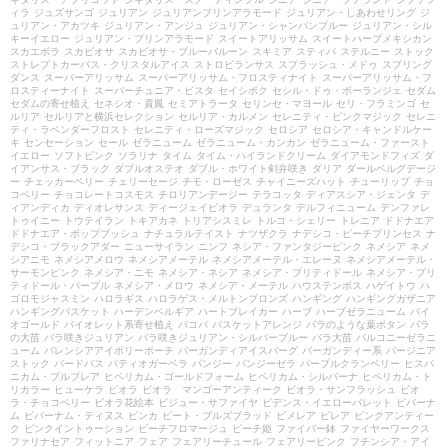
ィラ
ジュズサンゴ
ジュリアン
ジュリアンプリンアラモード
ジュリアン・しあわせリング
ジ
ュリアン・アカツキ
ジュリアン・アンジュ
ジュリアン・シャンパンブルー
ジュリアン・シル
キーイエロー
ジュリアン・プリンアラモード
スイートアリッサム
スイートハーブメキシカン
スカエボラ
スカビオサ
スカビオサ・ブルーバルーン
スキミア
スティパ
ステルニー
ストック
ストレプトカーパス・クリスタルアイス
ストロビランサス
スプラッシュ・メドゥ
スプリング
ダンス
スーパーアリッサム
スーパーアリッサム・フロスティナイト
スーパーアリッサム・フ
ロスティーナイト
スーパーチュニア・ビスタ
セイシボク
セシル・ドゥ・ボーランジェ
セダム
セダムの寄せ植え
セネシオ・貴鳳
セミアトラータ
セリンセ・マヨール
セリ・フラミンゴ
セ
ルリア
セルリアと横浜セレクション
セルリア・カルメン
セレニティ・ピンクマジック
セレニ
ティ・ラベンダーフロスト
セレニティ・ローズマジック
セロシア
セロシア・キャンドルケー
キ
センセーション
セール
ゼラニューム
ゼラニューム・カンカン
ゼラニューム・ファースト
イエロー
ソフトピンク
ソラリナ
タイム
タイム・ハイランドクリーム
ダイアモンドフィズ
ダ
イアンサス・ブラック
ダブルオステオ
ダブル・ホワイト剣弁咲き
ダリア
ダールベルグデージ
ー
チェッカーベリー
チェリーセージ
チモ・ローゼス
チャイニーズハット
チューリップ
チョ
コベリー
チョコレートコスモス
チロリアンデージー
テラコッタ
ディアスシア・ジェンタ
デ
ィアンディカ
ディオレサンス
ディージェイビオラ
デュランタ
デルフィニューム
デンファレ
トゥイニー
トウテイラン
トキアカネ
トリアシスミレ
トルコ・シェリー
トレニア
ドドナエア
ドドナエア・ポップブッシュ
ナチュラルテイスト
ナツザクラ
ナデシコ・ピーチプリンセス
ナ
デシコ・ブラックアダー
ニューサイラン
ニンフ
ネシア・ファンタジーピンク
ネメシア
ネメ
シアニモ
ネメシアメロウ
ネメシアメーテル
ネメシアメーテル・エレーヌ
ネメシアメーテル・
サーモンピンク
ネメシア・ニモ
ネメシア・ネシア
ネメシア・プリティドール
ネメシア・プリ
ティドール・パープル
ネメシア・メロウ
ネメシア・メーテル
ハウステンボス
ハゲイトウ
ハ
ゴロモジャスミン
ハロラギス
ハロラゲス・メルトンブロンズ
ハンギング
ハンギングガザニア
ハンギングバスケット
ハーデンベルギア
ハートブレイカー
ハーブ
ハーブゼラニューム
バイ
オゴールド
バイオレット系寄せ植え
バコパ
バスケットアレンジ
バラのような葉ボタン
バラ
の大苗
バラ咲きジュリアン
バラ咲きジュリアン・シルバーブルー
バラ大苗
バルコニーゼラニ
ューム
バレンシアアイボリーポーチ
バーガンディアイスバーグ
バーガンディー系
バージニア
ストック
バードバス
パティオガーベラ
パンジー
パンジーゼラ
パープルクランベリー
ヒスパ
ニカム・プルプレア
ヒペリカム・ゴールドフォーム
ヒペリカム・シルバーナ
ヒペリカム・ト
リカラー
ヒューケラ
ビオラ
ビオラ マンゴーアンティーク
ビオラ・サンフラッシュ
ビオ
ラ・チョコベリー
ビオラ花絵本
ビジュー・サファイヤ
ビデンス・イエローパレット
ビバーナ
ム
ビバーナム・ティヌス
ビンカ
ビート・ブルズブラッド
ピメレア
ピレア
ピンクアンティー
ク
ピンクイントゥーション
ピーチフロマージュ
ピーチ姫
ファイバー鉢
ファイヤーワークス
ファリナセア
フィットニア
フェア
フェアリーチュール
フェアリーピンク
フチンシア・アイ