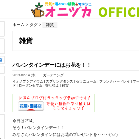
ホーム
> タグ >
雑貨
雑貨
バレンタインデーにはお花を！！
2013-02-14 (木)
ガーデニング
イオノプシディウム
|
スプリングダンス
|
ゼラニューム
|
フランクハードレイ
|
マ
ド
|
ローダンセマム
|
寄せ植え
|
雑貨
今日は2/14。
そう！バレンタインデー！！
みなさんバレンタインにはお花のプレゼントを～～～(^o^)ゞ