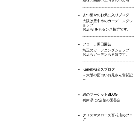
よつ葉やのお気に入りブログ
大阪は豊中市のガーデニングシ
ョップ
お店もHPもセンス抜群です。
フローラ黒田園芸
埼玉のガーデニングショップ
お店もガーデンも素敵です。
Kanekyu金久ブログ
～大阪の面白いお兄さん奮闘記
～
緑のマーケットBLOG
兵庫県に2店舗の園芸店
クリスマスローズ百花店のブロ
グ