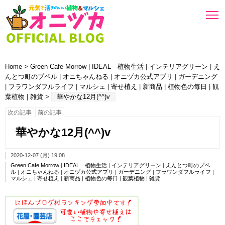
Home
>
Green Cafe Morrow
|
IDEAL 植物生活
|
インテリアグリーン
|
え
んとつ町のプペル
|
オニちゃんねる
|
オニヅカ公式アプリ
|
ガーデニング
|
フラワンダフルライフ
|
マルシェ
|
寄せ植え
|
新商品
|
植物色の毎日
|
観
葉植物
|
雑貨
>
華やかな12月(^^)v
次の記事
前の記事
華やかな12月(^^)v
2020-12-07 (月) 19:08
Green Cafe Morrow
|
IDEAL 植物生活
|
インテリアグリーン
|
えんとつ町のプペ
ル
|
オニちゃんねる
|
オニヅカ公式アプリ
|
ガーデニング
|
フラワンダフルライフ
|
マルシェ
|
寄せ植え
|
新商品
|
植物色の毎日
|
観葉植物
|
雑貨