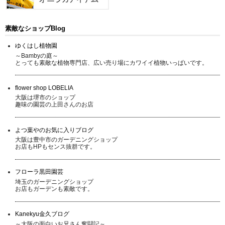
素敵なショップBlog
ゆくはし植物園
～Bambyの庭～
とっても素敵な植物専門店、広い売り場にカワイイ植物いっぱいです。
flower shop LOBELIA
大阪は堺市のショップ
趣味の園芸の上田さんのお店
よつ葉やのお気に入りブログ
大阪は豊中市のガーデニングショップ
お店もHPもセンス抜群です。
フローラ黒田園芸
埼玉のガーデニングショップ
お店もガーデンも素敵です。
Kanekyu金久ブログ
～大阪の面白いお兄さん奮闘記～