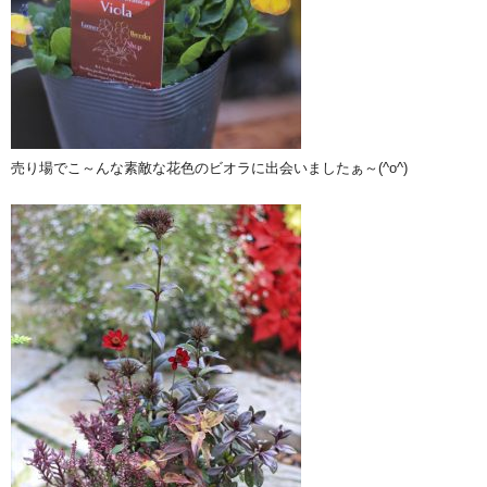
売り場でこ～んな素敵な花色のビオラに出会いましたぁ～(^o^)