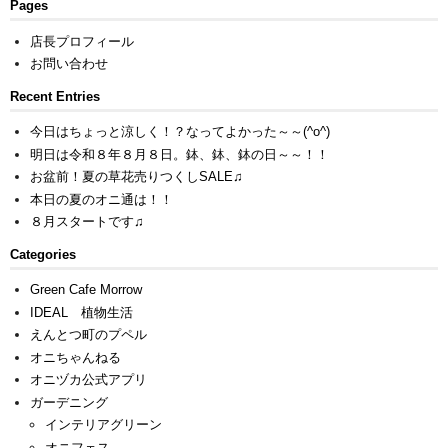
Pages
店長プロフィール
お問い合わせ
Recent Entries
今日はちょっと涼しく！？なってよかった～～(^o^)
明日は令和８年８月８日。鉢、鉢、鉢の日～～！！
お盆前！夏の草花売りつくしSALE♫
本日の夏のオニ通は！！
８月スタートです♫
Categories
Green Cafe Morrow
IDEAL 植物生活
えんとつ町のプペル
オニちゃんねる
オニヅカ公式アプリ
ガーデニング
インテリアグリーン
オニフェス