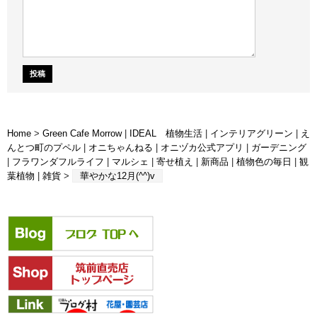
Home
>
Green Cafe Morrow
|
IDEAL 植物生活
|
インテリアグリーン
|
え
んとつ町のプペル
|
オニちゃんねる
|
オニヅカ公式アプリ
|
ガーデニング
|
フラワンダフルライフ
|
マルシェ
|
寄せ植え
|
新商品
|
植物色の毎日
|
観
葉植物
|
雑貨
>
華やかな12月(^^)v