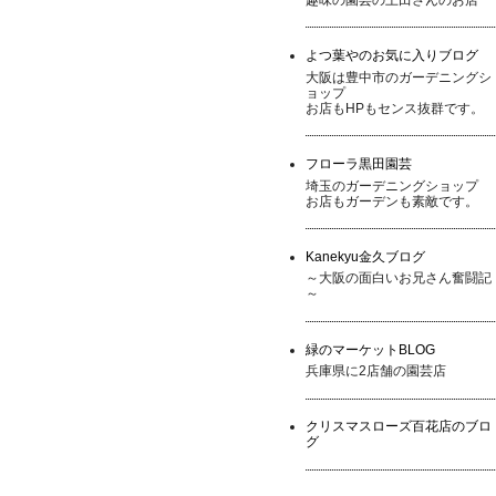
よつ葉やのお気に入りブログ
大阪は豊中市のガーデニングシ
ョップ
お店もHPもセンス抜群です。
フローラ黒田園芸
埼玉のガーデニングショップ
お店もガーデンも素敵です。
Kanekyu金久ブログ
～大阪の面白いお兄さん奮闘記
～
緑のマーケットBLOG
兵庫県に2店舗の園芸店
クリスマスローズ百花店のブロ
グ