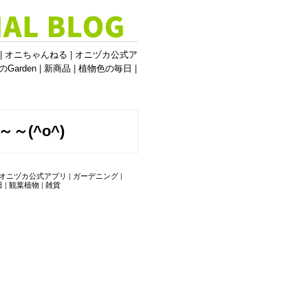
|
オニちゃんねる
|
オニヅカ公式ア
のGarden
|
新商品
|
植物色の毎日
|
(^o^)
オニヅカ公式アプリ
|
ガーデニング
|
日
|
観葉植物
|
雑貨