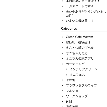
本日の夏のオニ通は！！
８月スタートです♫
暑い中ありがとうございまし
た(^^ゞ
いよいよ最終日！！
Categories
Green Cafe Morrow
IDEAL 植物生活
えんとつ町のプペル
オニちゃんねる
オニヅカ公式アプリ
ガーデニング
インテリアグリーン
オニフェス
その他
フラワンダフルライフ
マルシェ
ワークショップ
休日
家庭菜園