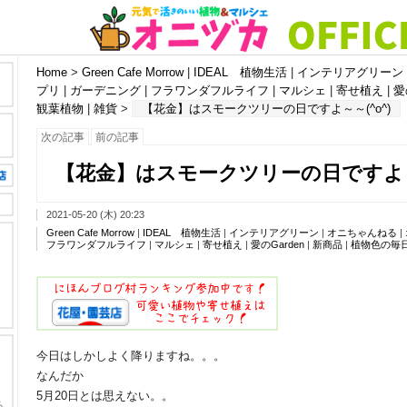
Home
>
Green Cafe Morrow
|
IDEAL 植物生活
|
インテリアグリーン
プリ
|
ガーデニング
|
フラワンダフルライフ
|
マルシェ
|
寄せ植え
|
愛
観葉植物
|
雑貨
>
【花金】はスモークツリーの日ですよ～～(^o^)
次の記事
前の記事
【花金】はスモークツリーの日ですよ～～
2021-05-20 (木) 20:23
Green Cafe Morrow
|
IDEAL 植物生活
|
インテリアグリーン
|
オニちゃんねる
|
フラワンダフルライフ
|
マルシェ
|
寄せ植え
|
愛のGarden
|
新商品
|
植物色の毎
今日はしかしよく降りますね。。。
なんだか
5月20日とは思えない。。