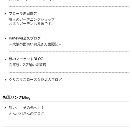
フローラ黒田園芸
埼玉のガーデニングショップ
お店もガーデンも素敵です。
Kanekyu金久ブログ
～大阪の面白いお兄さん奮闘記～
緑のマーケットBLOG
兵庫県に2店舗の園芸店
クリスマスローズ百花店のブログ
相互リンクBlog
想い、、その先へ！！
えんパパさんのブログ