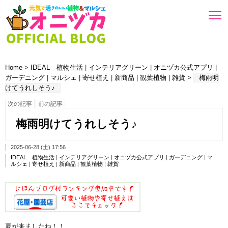
Home
>
IDEAL 植物生活
|
インテリアグリーン
|
オニヅカ公式アプリ
|
ガーデニング
|
マルシェ
|
寄せ植え
|
新商品
|
観葉植物
|
雑貨
>
梅雨明
けてうれしそう♪
次の記事
前の記事
梅雨明けてうれしそう♪
2025-06-28 (土) 17:56
IDEAL 植物生活
|
インテリアグリーン
|
オニヅカ公式アプリ
|
ガーデニング
|
マ
ルシェ
|
寄せ植え
|
新商品
|
観葉植物
|
雑貨
夏が来ましたね！！