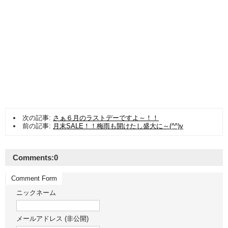
次の記事:
さぁ６月のラストデーですよ～！！
前の記事:
月末SALE！！梅雨も開けたし盛大に～(^^)v
Comments:
0
Comment Form
ニックネーム
メールアドレス (非公開)