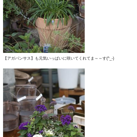
【アガパンサス】も元気いっぱいに咲いてくれてま～～す(^_-)