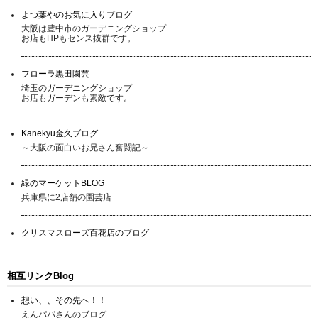
よつ葉やのお気に入りブログ
大阪は豊中市のガーデニングショップ
お店もHPもセンス抜群です。
フローラ黒田園芸
埼玉のガーデニングショップ
お店もガーデンも素敵です。
Kanekyu金久ブログ
～大阪の面白いお兄さん奮闘記～
緑のマーケットBLOG
兵庫県に2店舗の園芸店
クリスマスローズ百花店のブログ
相互リンクBlog
想い、、その先へ！！
えんパパさんのブログ