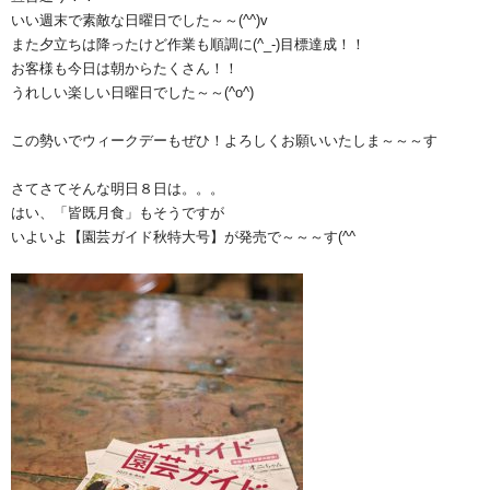
いい週末で素敵な日曜日でした～～(^^)v
また夕立ちは降ったけど作業も順調に(^_-)目標達成！！
お客様も今日は朝からたくさん！！
うれしい楽しい日曜日でした～～(^o^)
この勢いでウィークデーもぜひ！よろしくお願いいたしま～～～す
さてさてそんな明日８日は。。。
はい、「皆既月食」もそうですが
いよいよ【園芸ガイド秋特大号】が発売で～～～す(^^ゞ