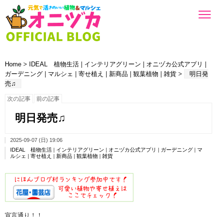
Home
>
IDEAL 植物生活
|
インテリアグリーン
|
オニヅカ公式アプリ
|
ガーデニング
|
マルシェ
|
寄せ植え
|
新商品
|
観葉植物
|
雑貨
>
明日発
売♫
次の記事
前の記事
明日発売♫
2025-09-07 (日) 19:06
IDEAL 植物生活
|
インテリアグリーン
|
オニヅカ公式アプリ
|
ガーデニング
|
マ
ルシェ
|
寄せ植え
|
新商品
|
観葉植物
|
雑貨
宣言通り！！