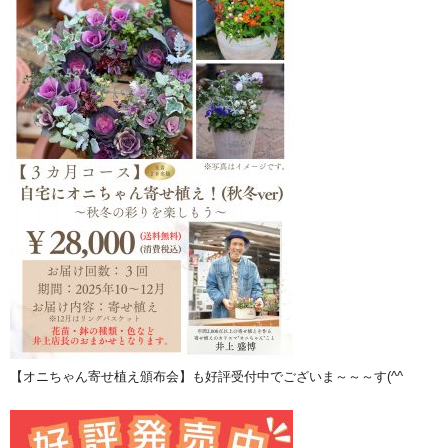
【オニちゃん寄せ植え頒布会】も好評受付中でございま～～～す(^^ゞ