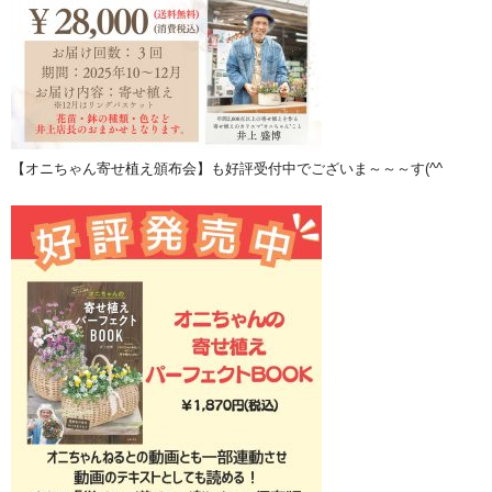
【オニちゃん寄せ植え頒布会】も好評受付中でございま～～～す(^^ゞ