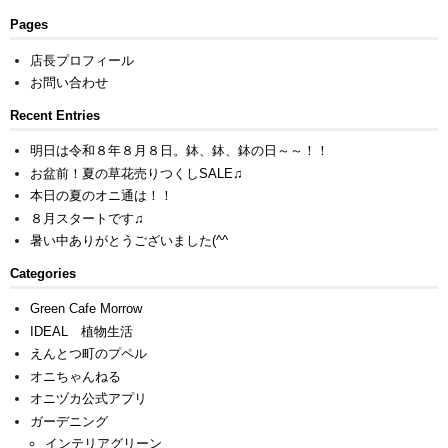
Pages
店長プロフィール
お問い合わせ
Recent Entries
明日は令和８年８月８日。鉢、鉢、鉢の日～～！！
お盆前！夏の草花売りつくしSALE♫
本日の夏のオニ通は！！
８月スタートです♫
暑い中ありがとうございました(^^ゞ
Categories
Green Cafe Morrow
IDEAL 植物生活
えんとつ町のプペル
オニちゃんねる
オニヅカ公式アプリ
ガーデニング
インテリアグリーン