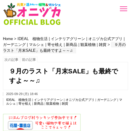
Home
>
IDEAL 植物生活
|
インテリアグリーン
|
オニヅカ公式アプリ
|
ガーデニング
|
マルシェ
|
寄せ植え
|
新商品
|
観葉植物
|
雑貨
>
９月の
ラスト「月末SALE」も最終ですよ～～♫
次の記事
前の記事
９月のラスト「月末SALE」も最終で
すよ～～♫
2025-09-29 (月) 18:46
IDEAL 植物生活
|
インテリアグリーン
|
オニヅカ公式アプリ
|
ガーデニング
|
マ
ルシェ
|
寄せ植え
|
新商品
|
観葉植物
|
雑貨