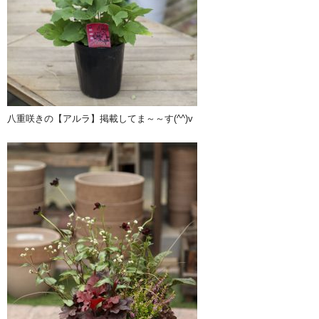
八重咲きの【アルラ】掲載してま～～す(^^)v