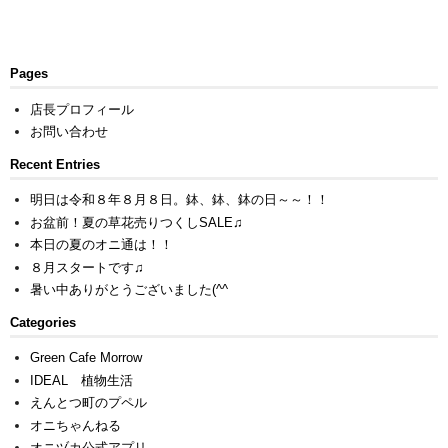
Pages
店長プロフィール
お問い合わせ
Recent Entries
明日は令和８年８月８日。鉢、鉢、鉢の日～～！！
お盆前！夏の草花売りつくしSALE♫
本日の夏のオニ通は！！
８月スタートです♫
暑い中ありがとうございました(^^ゞ
Categories
Green Cafe Morrow
IDEAL 植物生活
えんとつ町のプペル
オニちゃんねる
オニヅカ公式アプリ