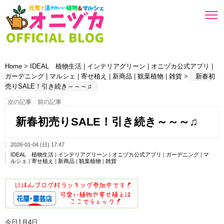
Home
>
IDEAL 植物生活
|
インテリアグリーン
|
オニヅカ公式アプリ
|
ガーデニング
|
マルシェ
|
寄せ植え
|
新商品
|
観葉植物
|
雑貨
>
新春初
売りSALE！引き続き～～～♫
次の記事
前の記事
新春初売りSALE！引き続き～～～♫
2026-01-04 (日) 17:47
IDEAL 植物生活
|
インテリアグリーン
|
オニヅカ公式アプリ
|
ガーデニング
|
マ
ルシェ
|
寄せ植え
|
新商品
|
観葉植物
|
雑貨
今日1月4日