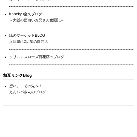
Kanekyu金久ブログ
～大阪の面白いお兄さん奮闘記～
緑のマーケットBLOG
兵庫県に2店舗の園芸店
クリスマスローズ百花店のブログ
相互リンクBlog
想い、、その先へ！！
えんパパさんのブログ