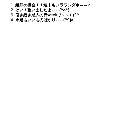
絶好の機会！！週末もフラワンダホ～～♫
はい！整いましたよ～～(^o^)
引き続き成人の日weekで～～す(^^ゞ
今週もいいものばかり～～(^^)v