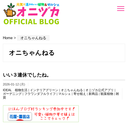
Home
>
オニちゃんねる
オニちゃんねる
いい３連休でしたね。
2026-01-12 (月)
IDEAL 植物生活
|
インテリアグリーン
|
オニちゃんねる
|
オニヅカ公式アプリ
|
ガーデニング
|
フラワンダフルライフ
|
マルシェ
|
寄せ植え
|
新商品
|
観葉植物
|
雑
貨