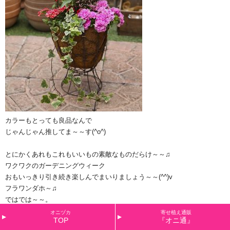
カラーもとっても良品なんで
じゃんじゃん推してま～～す(^o^)
とにかくあれもこれもいいもの素敵なものだらけ～～♫
ワクワクのガーデニングウィーク
おもいっきり引き続き楽しんでまいりましょう～～(^^)v
フラワンダホ～♫
ではでは～～。
オニヅカ
寄せ植え通販
TOP
『オニ通』