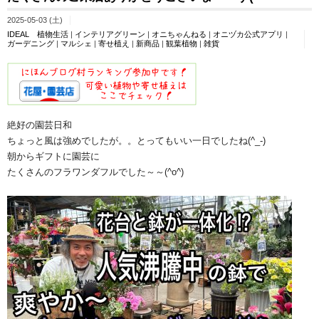
2025-05-03 (土)
IDEAL 植物生活
|
インテリアグリーン
|
オニちゃんねる
|
オニヅカ公式アプリ
|
ガーデニング
|
マルシェ
|
寄せ植え
|
新商品
|
観葉植物
|
雑貨
絶好の園芸日和
ちょっと風は強めでしたが。。とってもいい一日でしたね(^_-)
朝からギフトに園芸に
たくさんのフラワンダフルでした～～(^o^)