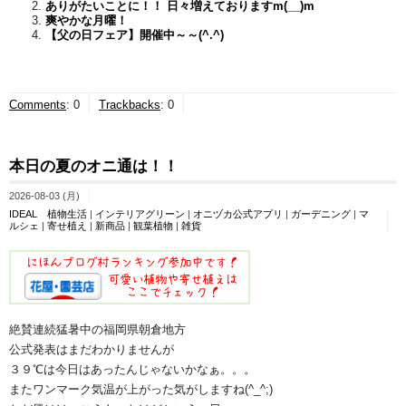
ありがたいことに！！ 日々増えておりますm(__)m
爽やかな月曜！
【父の日フェア】開催中～～(^.^)
Comments
:
0
Trackbacks
:
0
本日の夏のオニ通は！！
2026-08-03 (月)
IDEAL 植物生活
|
インテリアグリーン
|
オニヅカ公式アプリ
|
ガーデニング
|
マ
ルシェ
|
寄せ植え
|
新商品
|
観葉植物
|
雑貨
絶賛連続猛暑中の福岡県朝倉地方
公式発表はまだわかりませんが
３９℃は今日はあったんじゃないかなぁ。。。
またワンマーク気温が上がった気がしますね(^_^;)