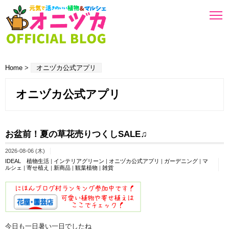
Home
>
オニヅカ公式アプリ
オニヅカ公式アプリ
お盆前！夏の草花売りつくしSALE♫
2026-08-06 (木)
IDEAL 植物生活
|
インテリアグリーン
|
オニヅカ公式アプリ
|
ガーデニング
|
マ
ルシェ
|
寄せ植え
|
新商品
|
観葉植物
|
雑貨
今日も一日暑い一日でしたね