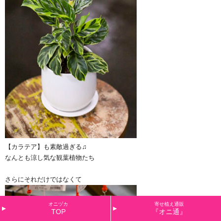
【カラテア】も素敵過ぎる♫
なんとも涼し気な観葉植物たち
さらにそれだけではなくて
オニヅカ
寄せ植え通販
TOP
『オニ通』