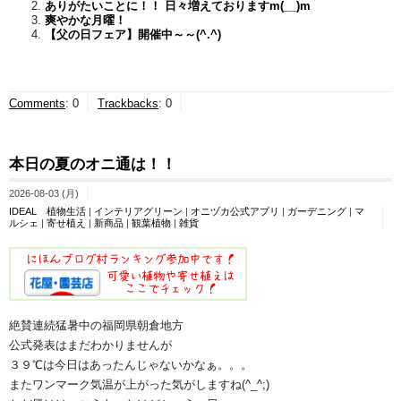
ありがたいことに！！ 日々増えておりますm(__)m
爽やかな月曜！
【父の日フェア】開催中～～(^.^)
Comments
:
0
Trackbacks
:
0
本日の夏のオニ通は！！
2026-08-03 (月)
IDEAL 植物生活
|
インテリアグリーン
|
オニヅカ公式アプリ
|
ガーデニング
|
マ
ルシェ
|
寄せ植え
|
新商品
|
観葉植物
|
雑貨
絶賛連続猛暑中の福岡県朝倉地方
公式発表はまだわかりませんが
３９℃は今日はあったんじゃないかなぁ。。。
またワンマーク気温が上がった気がしますね(^_^;)