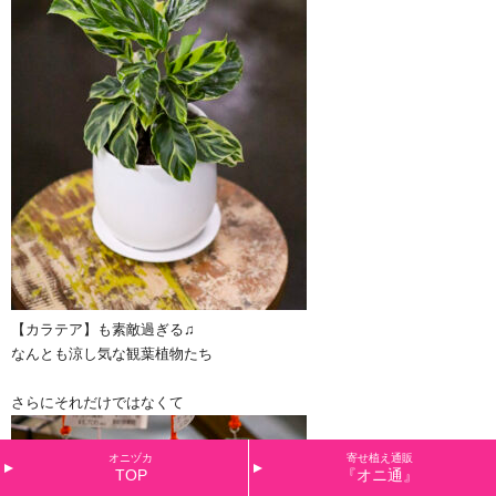
【カラテア】も素敵過ぎる♫
なんとも涼し気な観葉植物たち
さらにそれだけではなくて
オニヅカ
寄せ植え通販
TOP
『オニ通』