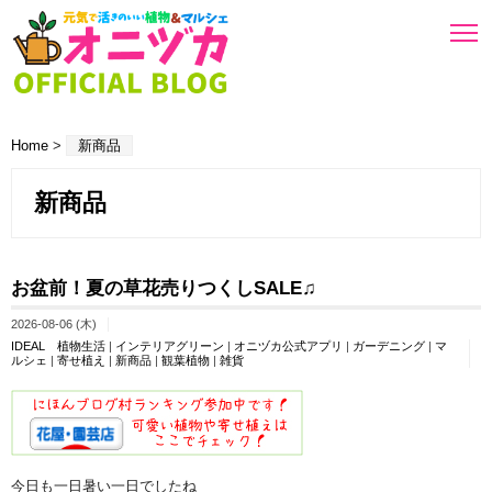
Home
>
新商品
新商品
お盆前！夏の草花売りつくしSALE♫
2026-08-06 (木)
IDEAL 植物生活
|
インテリアグリーン
|
オニヅカ公式アプリ
|
ガーデニング
|
マ
ルシェ
|
寄せ植え
|
新商品
|
観葉植物
|
雑貨
今日も一日暑い一日でしたね