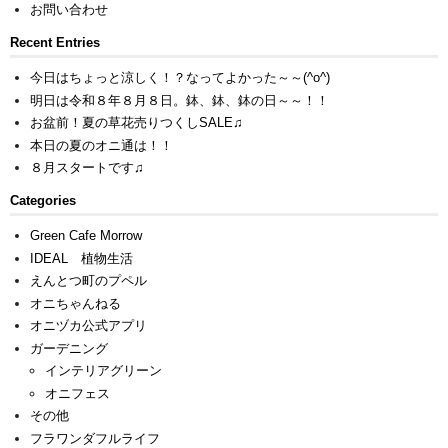
お問い合わせ
Recent Entries
今日はちょっと涼しく！？なってよかった～～(^o^)
明日は令和８年８月８日。鉢、鉢、鉢の日～～！！
お盆前！夏の草花売りつくしSALE♫
本日の夏のオニ通は！！
８月スタートです♫
Categories
Green Cafe Morrow
IDEAL 植物生活
えんとつ町のプペル
オニちゃんねる
オニヅカ公式アプリ
ガーデニング
インテリアグリーン
オニフェス
その他
フラワンダフルライフ