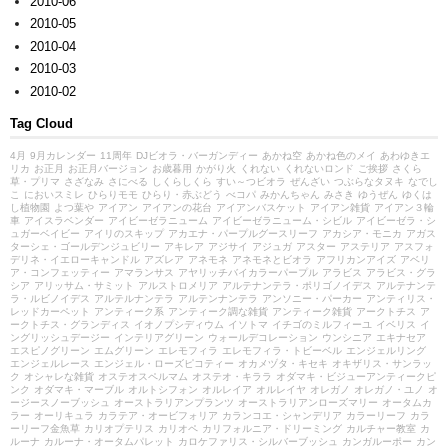
2010-06
2010-05
2010-04
2010-03
2010-02
Tag Cloud
4月
9月カレンダー
11周年
DJビオラ・バーガンディー
あかね空
あかね色のメイ
あわゆきエ
リカ
お正月
お正月バージョン
お歳暮用
かがり火
くれない
くれないロンド
ご挨拶
さくら
草・プリマ
さざなみ
さにべる
しくらしくら
すい～つビオラ
ぜんざい
つぶらなタヌキ
なでし
こ
においスミレ
ひらりモモ
ひらり・赤ぶどう
べコパ
みかんちゃん
みさき
ゆうぜん
ゆくは
し植物園
よつ葉や
アイアン
アイアンの花台
アイアンバスケット
アイアン雑貨
アイアン３輪
車
アイスラベンダー
アイビーゼラニューム
アイビーゼラニューム・シビル
アイビーゼラ・シ
ュガーベイビー
アイリのスキップ
アカエナ・パープルグースリーフ
アカシア・モニカ
アガス
ターシェ・ゴールデンジュビリー
アキレア
アジサイ
アジュガ
アスター
アステリア
アスフォ
デリネ・イエローキャンドル
アズレア
アネモネ
アネモネとビオラ
アフリカンアイズ
アベリ
ア・コンフェッティー
アマランサス
アヤリッチバイカラーパープル
アラビス
アラビス・グラ
シア
アリッサム・サミット
アルストロメリア
アルテナンテラ・ポリゴノイデス
アルテナンテ
ラ・ルビノイデス
アルテルナンテラ
アルテンナンテラ
アンソニー・パーカー
アンティリス・
レッドカーペット
アンティーク系
アンティーク調な雑貨
アンティーク雑貨
アークトチス
ア
ークトチス・グランディス
イオノプシディウム
イソトマ
イチゴのミルフィーユ
イベリス
イ
ングリッシュデージー
インテリアグリーン
ウォールデコレーション
ウンシニア
エキナセア
エスピノグリーン
エムグリーン
エレモフィラ
エレモフィラ・トビーベル
エンジェルリング
エンジェルレース
エンジェル・ローズピコティー
オカメヅタ・キセキ
オキザリス・サンラッ
ク
オシャレな雑貨
オステオスペルマム
オステオ・キララ
オダマキ・ビジューアンティークピ
ンク
オダマキ・マーブル
オルトシフォン
オルレイア
オルレイヤ
オレガノ
オレガノ・ユノ
オ
ージースノーブッシュ
オーストラリアンプランツ
オーストラリアンローズマリー
オータムカ
ラー
オーリキュラ
カラテア・オービフォリア
カランコエ・シャンデリア
カラーリーフ
カラ
ーリーフ金魚草
カリオプテリス
カリオペ
カリフォルニア・ドリーミング
カルチャー教室
カ
ルーナ
カルーナ・オータムパレット
カロケファリス・シルバーブッシュ
カンガルーポー
カン