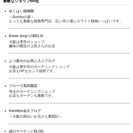
素敵なショップBlog
ゆくはし植物園
～Bambyの庭～
とっても素敵な植物専門店、広い売り場にカワイイ植物いっぱいです。
flower shop LOBELIA
大阪は堺市のショップ
趣味の園芸の上田さんのお店
よつ葉やのお気に入りブログ
大阪は豊中市のガーデニングショップ
お店もHPもセンス抜群です。
フローラ黒田園芸
埼玉のガーデニングショップ
お店もガーデンも素敵です。
Kanekyu金久ブログ
～大阪の面白いお兄さん奮闘記～
緑のマーケットBLOG