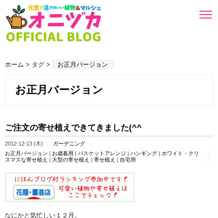
ホーム
> タグ >
お正月バージョン
お正月バージョン
ご注文の寄せ植えできてきました(^^ゞ
2012-12-13 (木)
ガーデニング
お正月バージョン
|
お歳暮用
|
バスケットアレンジ
|
ハンギング
|
ホワイト・クリ
スマスな寄せ植え
|
大型の寄せ植え
|
寄せ植え
|
自宅用
なにかと気忙しい１２月。