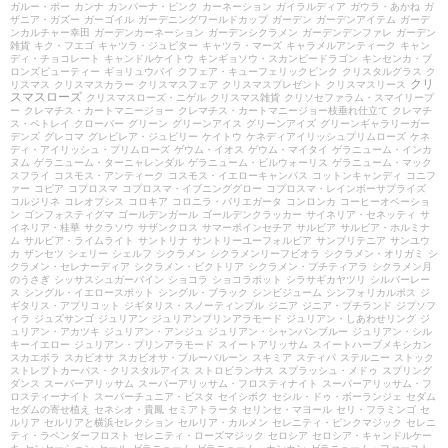
ガルー・ポー
カンナ
カンパーナ・ピンク
カーネーション
ガイラルディア
ガウラ・あかね
ガ
ザニア・ガズー
ガーゴイル
ガーデニングワールドカップ
ガーデン
ガーデンアイテム
ガーデ
ンカルチャー幸田
ガーデンカーネーション
ガーデンシクラメン
ガーデンデンファレ
ガーデン
雑貨
キク・フエゴ
キャツラ・ジュピター
キャツラ・マーズ
キャラメルアンティーク
キャン
ディ・チョコレート
キャンドルケイトウ
キンギョソウ・スカンピードラゴン
キンセンカ・ブ
ロンズビューティー
ギョリュウバイ
クフェア・キューフェリックピンク
クリスタルグラス
ク
クリ
リスマス
クリスマスカラー
クリスマスフェア
クリスマスプレゼント
クリスマスリース
スマスローズ
クリスマスローズ・ニゲル
クリスマス雑貨
クリソセファラム・スマイリープ
ー
クレマチス・カートマニージョー
クレマチス・カートマニージョー枝垂れ仕立て
クレマチ
ス・ペトレイ
クローバー
グリーン
グリーンアイス
グリーンアイズ
グリーンギャラリーガー
デンズ
グレコマ
グレビレア・ジュビリー
ケイトウ
ケネディアイリッシュプリムローズ
ケネ
ディ・アイリッシュ・プリムローズ
ゲウム・イオス
ゲウム・マイタイ
ゲラニューム・インカ
ヌム
ゲラニューム・ターニャレンダル
ゲラニューム・ビルウォーリス
ゲラニューム・マック
スフライ
コスモス・アンティーク
コスモス・イエローキャンパス
コットンキャンディ
コニフ
ァー
コピア
コプロスマ
コプロスマ・イブニンググロー
コプロスマ・レインボーサプライズ
コルジリネ
コレオプシス
コロキア
コロニラ・バリエガータ
コンロンカ
コーヒーオベーショ
ン
ゴンフォスティグマ
ゴールデンガール
ゴールデンクラッカー
サイネリア・セネッティ
サ
イネリア・桂華
サクラソウ
サザンクロス
サマーポインセチア
サルビア
サルビア・ホルミナ
ム
サルビア・ライムライト
サントリナ
サントリーユーフォルビア
サンブリテニア
サンユウ
カ
ザンセツ
シェリー
シェルフ
シクラメン
シクラメンリーフビオラ
シクラメン・オリガミ
シ
クラメン・セレナーディア
シクラメン・ビクトリア
シクラメン・プチティアラ
シクラメン月
のうさぎ
シッサスシュガーバイン
ショコラ
ショコラポット
シラサギカヤツリ
シルバーレー
ス
シングル・イエロースポット
シングル・ブラック
シンビジューム
シンフォリカルポス
ジ
ギタリス・アプリコット
ジギタリス・スノーティンプル
ジニア
ジニア・プチランド
ジプソフ
ィラ
ジュズサンゴ
ジュリアン
ジュリアンプリンアラモード
ジュリアン・しあわせリング
ジ
ュリアン・アカツキ
ジュリアン・アンジュ
ジュリアン・シャンパンブルー
ジュリアン・シル
キーイエロー
ジュリアン・プリンアラモード
スイートアリッサム
スイートハーブメキシカン
スカエボラ
スカビオサ
スカビオサ・ブルーバルーン
スキミア
スティパ
ステルニー
ストック
ストレプトカーパス・クリスタルアイス
ストロビランサス
スプラッシュ・メドゥ
スプリング
ダンス
スーパーアリッサム
スーパーアリッサム・フロスティナイト
スーパーアリッサム・フ
ロスティーナイト
スーパーチュニア・ビスタ
セイシボク
セシル・ドゥ・ボーランジェ
セダム
セダムの寄せ植え
セネシオ・貴鳳
セミアトラータ
セリンセ・マヨール
セリ・フラミンゴ
セ
ルリア
セルリアと横浜セレクション
セルリア・カルメン
セレニティ・ピンクマジック
セレニ
ティ・ラベンダーフロスト
セレニティ・ローズマジック
セロシア
セロシア・キャンドルケー