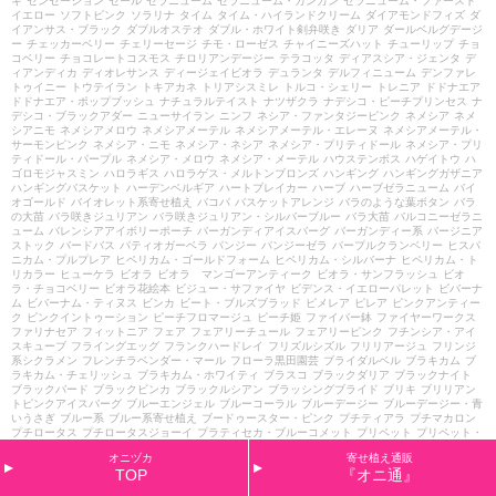
キ
センセーション
セール
ゼラニューム
ゼラニューム・カンカン
ゼラニューム・ファースト
イエロー
ソフトピンク
ソラリナ
タイム
タイム・ハイランドクリーム
ダイアモンドフィズ
ダ
イアンサス・ブラック
ダブルオステオ
ダブル・ホワイト剣弁咲き
ダリア
ダールベルグデージ
ー
チェッカーベリー
チェリーセージ
チモ・ローゼス
チャイニーズハット
チューリップ
チョ
コベリー
チョコレートコスモス
チロリアンデージー
テラコッタ
ディアスシア・ジェンタ
デ
ィアンディカ
ディオレサンス
ディージェイビオラ
デュランタ
デルフィニューム
デンファレ
トゥイニー
トウテイラン
トキアカネ
トリアシスミレ
トルコ・シェリー
トレニア
ドドナエア
ドドナエア・ポップブッシュ
ナチュラルテイスト
ナツザクラ
ナデシコ・ピーチプリンセス
ナ
デシコ・ブラックアダー
ニューサイラン
ニンフ
ネシア・ファンタジーピンク
ネメシア
ネメ
シアニモ
ネメシアメロウ
ネメシアメーテル
ネメシアメーテル・エレーヌ
ネメシアメーテル・
サーモンピンク
ネメシア・ニモ
ネメシア・ネシア
ネメシア・プリティドール
ネメシア・プリ
ティドール・パープル
ネメシア・メロウ
ネメシア・メーテル
ハウステンボス
ハゲイトウ
ハ
ゴロモジャスミン
ハロラギス
ハロラゲス・メルトンブロンズ
ハンギング
ハンギングガザニア
ハンギングバスケット
ハーデンベルギア
ハートブレイカー
ハーブ
ハーブゼラニューム
バイ
オゴールド
バイオレット系寄せ植え
バコパ
バスケットアレンジ
バラのような葉ボタン
バラ
の大苗
バラ咲きジュリアン
バラ咲きジュリアン・シルバーブルー
バラ大苗
バルコニーゼラニ
ューム
バレンシアアイボリーポーチ
バーガンディアイスバーグ
バーガンディー系
バージニア
ストック
バードバス
パティオガーベラ
パンジー
パンジーゼラ
パープルクランベリー
ヒスパ
ニカム・プルプレア
ヒペリカム・ゴールドフォーム
ヒペリカム・シルバーナ
ヒペリカム・ト
リカラー
ヒューケラ
ビオラ
ビオラ マンゴーアンティーク
ビオラ・サンフラッシュ
ビオ
ラ・チョコベリー
ビオラ花絵本
ビジュー・サファイヤ
ビデンス・イエローパレット
ビバーナ
ム
ビバーナム・ティヌス
ビンカ
ビート・ブルズブラッド
ピメレア
ピレア
ピンクアンティー
ク
ピンクイントゥーション
ピーチフロマージュ
ピーチ姫
ファイバー鉢
ファイヤーワークス
ファリナセア
フィットニア
フェア
フェアリーチュール
フェアリーピンク
フチンシア・アイ
スキューブ
フライングエッグ
フランクハードレイ
フリズルシズル
フリリアージュ
フリンジ
系シクラメン
フレンチラベンダー・マール
フローラ黒田園芸
ブライダルベル
ブラキカム
ブ
ラキカム・チェリッシュ
ブラキカム・ホワイティ
ブラスコ
ブラックダリア
ブラックナイト
ブラックバード
ブラックビンカ
ブラックルシアン
ブラッシングブライド
ブリキ
ブリリアン
トピンクアイスバーグ
ブルーエンジェル
ブルーコーラル
ブルーデージー
ブルーデージー・青
いうさぎ
ブルー系
ブルー系寄せ植え
ブードゥースター・ピンク
プチティアラ
プチマカロン
プチロータス
プチロータスジョーイ
プラティセカ・ブルーコメット
プリペット
プリペット・
カスタードリップ
プリムラ
プリムラ・さくらさくら
プリムラ・アラカルト
プリムラ・アート
オニヅカ
寄せ植え通販
カラー
プリムラ・オーリキュラ
プリムラ・カルテット
プリムラ・ショコラ
プリムラ・ジュリ
TOP
『オニ通』
アン
プリムラ・ブルースプラッシュ
プリンセスアイコ
プルマージュ・ウェーブピンク
プルモ
ナリア
プルンパーゴ
プレクトランサス
プレミアム
プレミアムシクラメン
プレミアム・ジュ