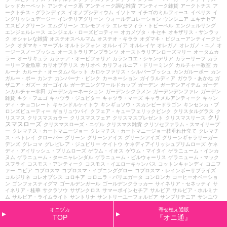
レッドカーペット
アンティーク系
アンティーク調な雑貨
アンティーク雑貨
アークトチス
ア
ークトチス・グランディス
イオノプシディウム
イソトマ
イチゴのミルフィーユ
イベリス
イ
ングリッシュデージー
インテリアグリーン
ウォールデコレーション
ウンシニア
エキナセア
エスピノグリーン
エムグリーン
エレモフィラ
エレモフィラ・トビーベル
エンジェルリング
エンジェルレース
エンジェル・ローズピコティー
オカメヅタ・キセキ
オキザリス・サンラッ
ク
オシャレな雑貨
オステオスペルマム
オステオ・キララ
オダマキ・ビジューアンティークピ
ンク
オダマキ・マーブル
オルトシフォン
オルレイア
オルレイヤ
オレガノ
オレガノ・ユノ
オ
ージースノーブッシュ
オーストラリアンプランツ
オーストラリアンローズマリー
オータムカ
ラー
オーリキュラ
カラテア・オービフォリア
カランコエ・シャンデリア
カラーリーフ
カラ
ーリーフ金魚草
カリオプテリス
カリオペ
カリフォルニア・ドリーミング
カルチャー教室
カ
ルーナ
カルーナ・オータムパレット
カロケファリス・シルバーブッシュ
カンガルーポー
カン
ガルー・ポー
カンナ
カンパーナ・ピンク
カーネーション
ガイラルディア
ガウラ・あかね
ガ
ザニア・ガズー
ガーゴイル
ガーデニングワールドカップ
ガーデン
ガーデンアイテム
ガーデ
ンカルチャー幸田
ガーデンカーネーション
ガーデンシクラメン
ガーデンデンファレ
ガーデン
雑貨
キク・フエゴ
キャツラ・ジュピター
キャツラ・マーズ
キャラメルアンティーク
キャン
ディ・チョコレート
キャンドルケイトウ
キンギョソウ・スカンピードラゴン
キンセンカ・ブ
ロンズビューティー
ギョリュウバイ
クフェア・キューフェリックピンク
クリスタルグラス
ク
クリ
リスマス
クリスマスカラー
クリスマスフェア
クリスマスプレゼント
クリスマスリース
スマスローズ
クリスマスローズ・ニゲル
クリスマス雑貨
クリソセファラム・スマイリープ
ー
クレマチス・カートマニージョー
クレマチス・カートマニージョー枝垂れ仕立て
クレマチ
ス・ペトレイ
クローバー
グリーン
グリーンアイス
グリーンアイズ
グリーンギャラリーガー
デンズ
グレコマ
グレビレア・ジュビリー
ケイトウ
ケネディアイリッシュプリムローズ
ケネ
ディ・アイリッシュ・プリムローズ
ゲウム・イオス
ゲウム・マイタイ
ゲラニューム・インカ
ヌム
ゲラニューム・ターニャレンダル
ゲラニューム・ビルウォーリス
ゲラニューム・マック
スフライ
コスモス・アンティーク
コスモス・イエローキャンパス
コットンキャンディ
コニフ
ァー
コピア
コプロスマ
コプロスマ・イブニンググロー
コプロスマ・レインボーサプライズ
コルジリネ
コレオプシス
コロキア
コロニラ・バリエガータ
コンロンカ
コーヒーオベーショ
ン
ゴンフォスティグマ
ゴールデンガール
ゴールデンクラッカー
サイネリア・セネッティ
サ
イネリア・桂華
サクラソウ
サザンクロス
サマーポインセチア
サルビア
サルビア・ホルミナ
ム
サルビア・ライムライト
サントリナ
サントリーユーフォルビア
サンブリテニア
サンユウ
カ
ザンセツ
シェリー
シェルフ
シクラメン
シクラメンリーフビオラ
シクラメン・オリガミ
シ
オニヅカ
寄せ植え通販
クラメン・セレナーディア
シクラメン・ビクトリア
シクラメン・プチティアラ
シクラメン月
TOP
『オニ通』
のうさぎ
シッサスシュガーバイン
ショコラ
ショコラポット
シラサギカヤツリ
シルバーレー
ス
シングル・イエロースポット
シングル・ブラック
シンビジューム
シンフォリカルポス
ジ