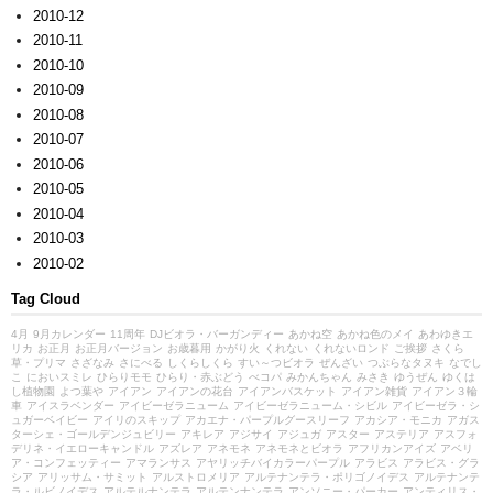
2010-12
2010-11
2010-10
2010-09
2010-08
2010-07
2010-06
2010-05
2010-04
2010-03
2010-02
Tag Cloud
4月
9月カレンダー
11周年
DJビオラ・バーガンディー
あかね空
あかね色のメイ
あわゆきエ
リカ
お正月
お正月バージョン
お歳暮用
かがり火
くれない
くれないロンド
ご挨拶
さくら
草・プリマ
さざなみ
さにべる
しくらしくら
すい～つビオラ
ぜんざい
つぶらなタヌキ
なでし
こ
においスミレ
ひらりモモ
ひらり・赤ぶどう
べコパ
みかんちゃん
みさき
ゆうぜん
ゆくは
し植物園
よつ葉や
アイアン
アイアンの花台
アイアンバスケット
アイアン雑貨
アイアン３輪
車
アイスラベンダー
アイビーゼラニューム
アイビーゼラニューム・シビル
アイビーゼラ・シ
ュガーベイビー
アイリのスキップ
アカエナ・パープルグースリーフ
アカシア・モニカ
アガス
ターシェ・ゴールデンジュビリー
アキレア
アジサイ
アジュガ
アスター
アステリア
アスフォ
デリネ・イエローキャンドル
アズレア
アネモネ
アネモネとビオラ
アフリカンアイズ
アベリ
ア・コンフェッティー
アマランサス
アヤリッチバイカラーパープル
アラビス
アラビス・グラ
シア
アリッサム・サミット
アルストロメリア
アルテナンテラ・ポリゴノイデス
アルテナンテ
ラ・ルビノイデス
アルテルナンテラ
アルテンナンテラ
アンソニー・パーカー
アンティリス・