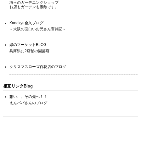
埼玉のガーデニングショップ
お店もガーデンも素敵です。
Kanekyu金久ブログ
～大阪の面白いお兄さん奮闘記～
緑のマーケットBLOG
兵庫県に2店舗の園芸店
クリスマスローズ百花店のブログ
相互リンクBlog
想い、、その先へ！！
えんパパさんのブログ