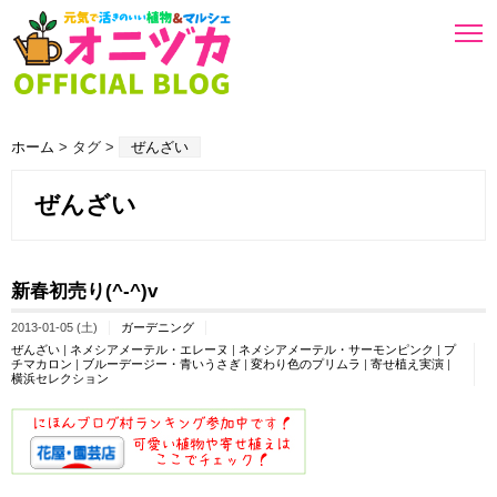
ホーム
> タグ >
ぜんざい
ぜんざい
新春初売り(^-^)v
2013-01-05 (土)
ガーデニング
ぜんざい
|
ネメシアメーテル・エレーヌ
|
ネメシアメーテル・サーモンピンク
|
プ
チマカロン
|
ブルーデージー・青いうさぎ
|
変わり色のプリムラ
|
寄せ植え実演
|
横浜セレクション