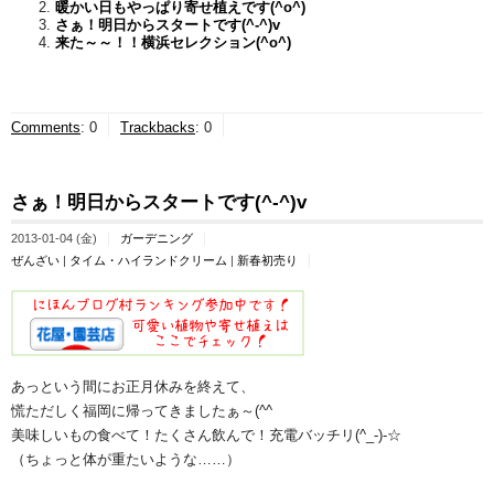
暖かい日もやっぱり寄せ植えです(^o^)
さぁ！明日からスタートです(^-^)v
来た～～！！横浜セレクション(^o^)
Comments
:
0
Trackbacks
:
0
さぁ！明日からスタートです(^-^)v
2013-01-04 (金)
ガーデニング
ぜんざい
|
タイム・ハイランドクリーム
|
新春初売り
あっという間にお正月休みを終えて、
慌ただしく福岡に帰ってきましたぁ～(^^ゞ
美味しいもの食べて！たくさん飲んで！充電バッチリ(^_-)-☆
（ちょっと体が重たいような……）