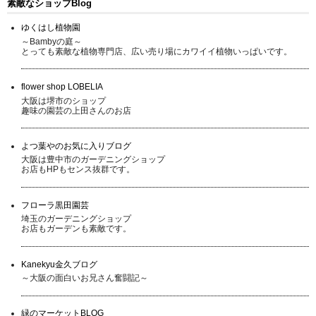
素敵なショップBlog
ゆくはし植物園
～Bambyの庭～
とっても素敵な植物専門店、広い売り場にカワイイ植物いっぱいです。
flower shop LOBELIA
大阪は堺市のショップ
趣味の園芸の上田さんのお店
よつ葉やのお気に入りブログ
大阪は豊中市のガーデニングショップ
お店もHPもセンス抜群です。
フローラ黒田園芸
埼玉のガーデニングショップ
お店もガーデンも素敵です。
Kanekyu金久ブログ
～大阪の面白いお兄さん奮闘記～
緑のマーケットBLOG