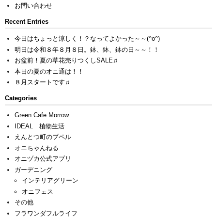
お問い合わせ
Recent Entries
今日はちょっと涼しく！？なってよかった～～(^o^)
明日は令和８年８月８日。鉢、鉢、鉢の日～～！！
お盆前！夏の草花売りつくしSALE♫
本日の夏のオニ通は！！
８月スタートです♫
Categories
Green Cafe Morrow
IDEAL 植物生活
えんとつ町のプペル
オニちゃんねる
オニヅカ公式アプリ
ガーデニング
インテリアグリーン
オニフェス
その他
フラワンダフルライフ