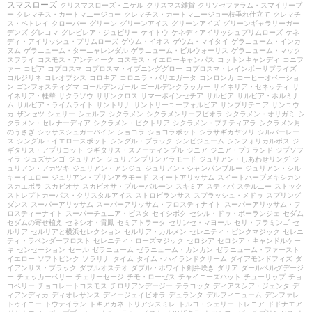
スマスローズ
クリスマスローズ・ニゲル
クリスマス雑貨
クリソセファラム・スマイリープ
ー
クレマチス・カートマニージョー
クレマチス・カートマニージョー枝垂れ仕立て
クレマチ
ス・ペトレイ
クローバー
グリーン
グリーンアイス
グリーンアイズ
グリーンギャラリーガー
デンズ
グレコマ
グレビレア・ジュビリー
ケイトウ
ケネディアイリッシュプリムローズ
ケネ
ディ・アイリッシュ・プリムローズ
ゲウム・イオス
ゲウム・マイタイ
ゲラニューム・インカ
ヌム
ゲラニューム・ターニャレンダル
ゲラニューム・ビルウォーリス
ゲラニューム・マック
スフライ
コスモス・アンティーク
コスモス・イエローキャンパス
コットンキャンディ
コニフ
ァー
コピア
コプロスマ
コプロスマ・イブニンググロー
コプロスマ・レインボーサプライズ
コルジリネ
コレオプシス
コロキア
コロニラ・バリエガータ
コンロンカ
コーヒーオベーショ
ン
ゴンフォスティグマ
ゴールデンガール
ゴールデンクラッカー
サイネリア・セネッティ
サ
イネリア・桂華
サクラソウ
サザンクロス
サマーポインセチア
サルビア
サルビア・ホルミナ
ム
サルビア・ライムライト
サントリナ
サントリーユーフォルビア
サンブリテニア
サンユウ
カ
ザンセツ
シェリー
シェルフ
シクラメン
シクラメンリーフビオラ
シクラメン・オリガミ
シ
クラメン・セレナーディア
シクラメン・ビクトリア
シクラメン・プチティアラ
シクラメン月
のうさぎ
シッサスシュガーバイン
ショコラ
ショコラポット
シラサギカヤツリ
シルバーレー
ス
シングル・イエロースポット
シングル・ブラック
シンビジューム
シンフォリカルポス
ジ
ギタリス・アプリコット
ジギタリス・スノーティンプル
ジニア
ジニア・プチランド
ジプソフ
ィラ
ジュズサンゴ
ジュリアン
ジュリアンプリンアラモード
ジュリアン・しあわせリング
ジ
ュリアン・アカツキ
ジュリアン・アンジュ
ジュリアン・シャンパンブルー
ジュリアン・シル
キーイエロー
ジュリアン・プリンアラモード
スイートアリッサム
スイートハーブメキシカン
スカエボラ
スカビオサ
スカビオサ・ブルーバルーン
スキミア
スティパ
ステルニー
ストック
ストレプトカーパス・クリスタルアイス
ストロビランサス
スプラッシュ・メドゥ
スプリング
ダンス
スーパーアリッサム
スーパーアリッサム・フロスティナイト
スーパーアリッサム・フ
ロスティーナイト
スーパーチュニア・ビスタ
セイシボク
セシル・ドゥ・ボーランジェ
セダム
セダムの寄せ植え
セネシオ・貴鳳
セミアトラータ
セリンセ・マヨール
セリ・フラミンゴ
セ
ルリア
セルリアと横浜セレクション
セルリア・カルメン
セレニティ・ピンクマジック
セレニ
ティ・ラベンダーフロスト
セレニティ・ローズマジック
セロシア
セロシア・キャンドルケー
キ
センセーション
セール
ゼラニューム
ゼラニューム・カンカン
ゼラニューム・ファースト
イエロー
ソフトピンク
ソラリナ
タイム
タイム・ハイランドクリーム
ダイアモンドフィズ
ダ
イアンサス・ブラック
ダブルオステオ
ダブル・ホワイト剣弁咲き
ダリア
ダールベルグデージ
ー
チェッカーベリー
チェリーセージ
チモ・ローゼス
チャイニーズハット
チューリップ
チョ
コベリー
チョコレートコスモス
チロリアンデージー
テラコッタ
ディアスシア・ジェンタ
デ
ィアンディカ
ディオレサンス
ディージェイビオラ
デュランタ
デルフィニューム
デンファレ
トゥイニー
トウテイラン
トキアカネ
トリアシスミレ
トルコ・シェリー
トレニア
ドドナエア