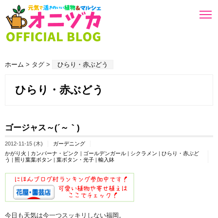
ホーム
> タグ >
ひらり・赤ぶどう
ひらり・赤ぶどう
ゴージャス～(´～｀)
2012-11-15 (木)
ガーデニング
かがり火
|
カンパーナ・ピンク
|
ゴールデンガール
|
シクラメン
|
ひらり・赤ぶど
う
|
照り葉葉ボタン
|
葉ボタン・光子
|
輸入鉢
今日も天気は今一つスッキリしない福岡。