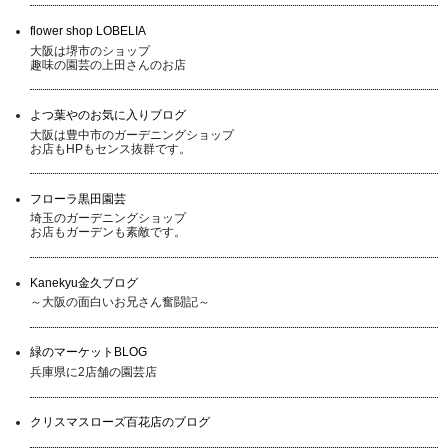
flower shop LOBELIA
大阪は堺市のショップ
趣味の園芸の上田さんのお店
よつ葉やのお気に入りブログ
大阪は豊中市のガーデニングショップ
お店もHPもセンス抜群です。
フローラ黒田園芸
埼玉のガーデニングショップ
お店もガーデンも素敵です。
Kanekyu金久ブログ
～大阪の面白いお兄さん奮闘記～
緑のマーケットBLOG
兵庫県に2店舗の園芸店
クリスマスローズ百花店のブログ