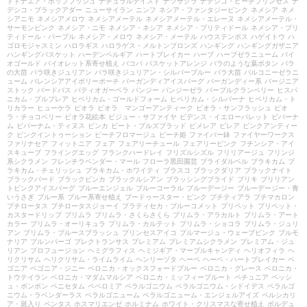
ドドナエア・ポップブッシュ
ナチュラルテイスト
ナツザクラ
ナデシコ・ピーチプリンセス
ナ
デシコ・ブラックアダー
ニューサイラン
ニンフ
ネシア・ファンタジーピンク
ネメシア
ネメ
シアニモ
ネメシアメロウ
ネメシアメーテル
ネメシアメーテル・エレーヌ
ネメシアメーテル・
サーモンピンク
ネメシア・ニモ
ネメシア・ネシア
ネメシア・プリティドール
ネメシア・プリ
ティドール・パープル
ネメシア・メロウ
ネメシア・メーテル
ハウステンボス
ハゲイトウ
ハ
ゴロモジャスミン
ハロラギス
ハロラゲス・メルトンブロンズ
ハンギング
ハンギングガザニア
ハンギングバスケット
ハーデンベルギア
ハートブレイカー
ハーブ
ハーブゼラニューム
バイ
オゴールド
バイオレット系寄せ植え
バコパ
バスケットアレンジ
バラのような葉ボタン
バラ
の大苗
バラ咲きジュリアン
バラ咲きジュリアン・シルバーブルー
バラ大苗
バルコニーゼラニ
ューム
バレンシアアイボリーポーチ
バーガンディアイスバーグ
バーガンディー系
バージニア
ストック
バードバス
パティオガーベラ
パンジー
パンジーゼラ
パープルクランベリー
ヒスパ
ニカム・プルプレア
ヒペリカム・ゴールドフォーム
ヒペリカム・シルバーナ
ヒペリカム・ト
リカラー
ヒューケラ
ビオラ
ビオラ マンゴーアンティーク
ビオラ・サンフラッシュ
ビオ
ラ・チョコベリー
ビオラ花絵本
ビジュー・サファイヤ
ビデンス・イエローパレット
ビバーナ
ム
ビバーナム・ティヌス
ビンカ
ビート・ブルズブラッド
ピメレア
ピレア
ピンクアンティー
ク
ピンクイントゥーション
ピーチフロマージュ
ピーチ姫
ファイバー鉢
ファイヤーワークス
ファリナセア
フィットニア
フェア
フェアリーチュール
フェアリーピンク
フチンシア・アイ
スキューブ
フライングエッグ
フランクハードレイ
フリズルシズル
フリリアージュ
フリンジ
系シクラメン
フレンチラベンダー・マール
フローラ黒田園芸
ブライダルベル
ブラキカム
ブ
ラキカム・チェリッシュ
ブラキカム・ホワイティ
ブラスコ
ブラックダリア
ブラックナイト
ブラックバード
ブラックビンカ
ブラックルシアン
ブラッシングブライド
ブリキ
ブリリアン
トピンクアイスバーグ
ブルーエンジェル
ブルーコーラル
ブルーデージー
ブルーデージー・青
いうさぎ
ブルー系
ブルー系寄せ植え
ブードゥースター・ピンク
プチティアラ
プチマカロン
プチロータス
プチロータスジョーイ
プラティセカ・ブルーコメット
プリペット
プリペット・
カスタードリップ
プリムラ
プリムラ・さくらさくら
プリムラ・アラカルト
プリムラ・アート
カラー
プリムラ・オーリキュラ
プリムラ・カルテット
プリムラ・ショコラ
プリムラ・ジュリ
アン
プリムラ・ブルースプラッシュ
プリンセスアイコ
プルマージュ・ウェーブピンク
プルモ
ナリア
プルンパーゴ
プレクトランサス
プレミアム
プレミアムシクラメン
プレミアム・ジュ
リアン
プロフュージョン
ヘミグラフィス
ヘミジギア・マーブルキャンディ
ヘリオフィラ
ヘ
リクリサム
ヘリクリサム・ライムライム
ヘンリーヅタ
ヘーベ
ヘーベ・ハートブレイカー
ベ
ゴニア
ベゴニア・ジニー
ベロニカ・オックスフォードブルー
ベロニカ・グレース
ベロニカ・
トウテイラン
ベロニカ・マダムマルシア
ベロニカ・ミッフィープルート
ペチュニア
ペッシ
ュ・ボンボン
ペニセタム
ペペロミア
ペラルゴニウム
ペラルゴニウム・シドイデス
ペラルゴ
ニウム・ラベンダーラス
ペラルゴニューム
ペラルゴニューム・エンジェルアイズ
ペルシカリ
ア・斑入り
ペンタス
ホスマリエンゼ
ホルミナム
ホワイト・クリスマスな寄せ植え
ボルデュ