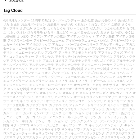
2010-02
Tag Cloud
4月
9月カレンダー
11周年
DJビオラ・バーガンディー
あかね空
あかね色のメイ
あわゆきエ
リカ
お正月
お正月バージョン
お歳暮用
かがり火
くれない
くれないロンド
ご挨拶
さくら
草・プリマ
さざなみ
さにべる
しくらしくら
すい～つビオラ
ぜんざい
つぶらなタヌキ
なでし
こ
においスミレ
ひらりモモ
ひらり・赤ぶどう
べコパ
みかんちゃん
みさき
ゆうぜん
ゆくは
し植物園
よつ葉や
アイアン
アイアンの花台
アイアンバスケット
アイアン雑貨
アイアン３輪
車
アイスラベンダー
アイビーゼラニューム
アイビーゼラニューム・シビル
アイビーゼラ・シ
ュガーベイビー
アイリのスキップ
アカエナ・パープルグースリーフ
アカシア・モニカ
アガス
ターシェ・ゴールデンジュビリー
アキレア
アジサイ
アジュガ
アスター
アステリア
アスフォ
デリネ・イエローキャンドル
アズレア
アネモネ
アネモネとビオラ
アフリカンアイズ
アベリ
ア・コンフェッティー
アマランサス
アヤリッチバイカラーパープル
アラビス
アラビス・グラ
シア
アリッサム・サミット
アルストロメリア
アルテナンテラ・ポリゴノイデス
アルテナンテ
ラ・ルビノイデス
アルテルナンテラ
アルテンナンテラ
アンソニー・パーカー
アンティリス・
レッドカーペット
アンティーク系
アンティーク調な雑貨
アンティーク雑貨
アークトチス
ア
ークトチス・グランディス
イオノプシディウム
イソトマ
イチゴのミルフィーユ
イベリス
イ
ングリッシュデージー
インテリアグリーン
ウォールデコレーション
ウンシニア
エキナセア
エスピノグリーン
エムグリーン
エレモフィラ
エレモフィラ・トビーベル
エンジェルリング
エンジェルレース
エンジェル・ローズピコティー
オカメヅタ・キセキ
オキザリス・サンラッ
ク
オシャレな雑貨
オステオスペルマム
オステオ・キララ
オダマキ・ビジューアンティークピ
ンク
オダマキ・マーブル
オルトシフォン
オルレイア
オルレイヤ
オレガノ
オレガノ・ユノ
オ
ージースノーブッシュ
オーストラリアンプランツ
オーストラリアンローズマリー
オータムカ
ラー
オーリキュラ
カラテア・オービフォリア
カランコエ・シャンデリア
カラーリーフ
カラ
ーリーフ金魚草
カリオプテリス
カリオペ
カリフォルニア・ドリーミング
カルチャー教室
カ
ルーナ
カルーナ・オータムパレット
カロケファリス・シルバーブッシュ
カンガルーポー
カン
ガルー・ポー
カンナ
カンパーナ・ピンク
カーネーション
ガイラルディア
ガウラ・あかね
ガ
ザニア・ガズー
ガーゴイル
ガーデニングワールドカップ
ガーデン
ガーデンアイテム
ガーデ
ンカルチャー幸田
ガーデンカーネーション
ガーデンシクラメン
ガーデンデンファレ
ガーデン
雑貨
キク・フエゴ
キャツラ・ジュピター
キャツラ・マーズ
キャラメルアンティーク
キャン
ディ・チョコレート
キャンドルケイトウ
キンギョソウ・スカンピードラゴン
キンセンカ・ブ
ロンズビューティー
ギョリュウバイ
クフェア・キューフェリックピンク
クリスタルグラス
ク
クリ
リスマス
クリスマスカラー
クリスマスフェア
クリスマスプレゼント
クリスマスリース