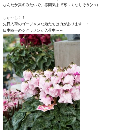
なんだか真冬みたいで、雰囲気まで寒～くなりそう(>.<)
しか～し！！
先日入荷のゴージャスな娘たちは力があります！！
日本随一のシクラメンが入荷中～～