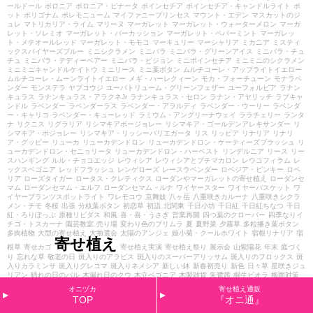
ールドール
ボロニア
ボロニア・ピナータ
ポインセチア
ポインセチア・キャンドルライト
ポ
ット
ポリゴナム
ポレモニューム
マイファニープリンセス
マウント・エデン
マスカットのジ
ュレ
マトリカリア・ライム
マリーヌ
マーガレット
マーガレット・ウォーターメロン
マーガ
レット・ソレミオ
マーガレット・パーカッション
マーガレット・ペパーミント
マーガレッ
ト・メテオールレッド
マーガレット・モモコ
マーキュリー
マーシャリア
ミカニア
ミスティ
ックスパイヤーズブルー
ミニシクラメン
ミニバラ
ミニバラ・グリーンアイス
ミニバラ・チュ
チュ
ミニバラ・テディーベアー
ミニバラ・ピジョン
ミニポインセチア
ミニミニのシクラメン
ミニミニキャンドルケイトウ
ミニリース
ミニ葉ボタン
ムルチコーレ・アップライトイエロー
ムルチコーレ・ムーンライトイエロー
メギ・ハーレクィーン
モカ・フォーチューン
モナラベ
ンダー
モンステラ
ヤブコウジ
ユーパトリューム・グリーンフェザー
ユーフォルビア
ラナン
キュラス
ラナンキュラス・アラクネJr
ラナンキュラス・セロン
ラナン・アヤリッチ
ラブキャ
ンドル
ラベンダー
ラベンダーラス
ラベンダー・アラルディ
ラベンダー・ウーリー
ラベンダ
ー・キャリコ
ラベンダー・キューレッド
ラミウム・アングリーナウェイ
ララチェリー
ランタ
ナ
リクニス
リグラリア
リシマキアボージョレー
リシマキア・ゴールデンアレキサンダー
リ
シマキア・ボジョレー
リシマキア・リッシーバリエガータ
リス
リッピア
リナリア
リナリ
ア・グッピー
リューカ
リューカデンドロン
リューカデンドロン・ケーティーズブラッシュ
リ
ューカデンドロン・セニョリータ
リューカデンドロン・ハーベスト
リンデルニア
リース
リー
スハンギング
ルル・チョコエッジ
レウィシア
レウィシアとプチマカロン
レウコフィラム
レ
ックスベゴニア
レッドフラッシュ
レンゲローズ
レースラベンダー
ロベジア・ピンキー
ロベ
リア
ローズタイガー
ロータス・クレティクス
ローダンやマーガレットの寄せ植え
ローダンセ
マム
ローダンセマム・エルフ
ローダンセマム・ルナ
ワイヤースター
ワイヤーバスケット
ワ
イヤープランツスポットライト
ワレモコウ
京舞妓
八ヶ岳
八重咲きカルーナ
八重咲きシクラ
メン・チモ
冬桜
出張
分枝葉ボタン
初恋草
初詣
北関東
千日小坊
千日紅
千日紅ちなつ
千日
紅・ろりぽっぷ
原種リビダス
和風
喜・喜・うさぎ
営業再開
四つ葉のクローバー
四季なりイ
チゴ・トスカーナ
園芸教室
売り場
変わり色のプリムラ
夏
夏野菜
夕霧草
多粒播き葉ボタン
多肉植物
大型の寄せ植え
大抽選会
太陽のアンジェ
姫小菊・クールホワイト
宿根リナリア
宿
寄せ植え
根草
寄せカゴ
寄せ植え実演
寄せ植え祭り
展示会
山紫陽花
年末
庭づく
り
忘れな草
敬老の日
斑入りのアラビス
斑入りのスーパーアリッサム
斑入りのフロックス
斑
入りカラミンサ
斑入りグレコマ
斑入りネメシア
新しい鉢
新春初売り
新色
日々草
星咲きジュ
リアン
晴れの日のパル
木漏れ日のクウ
木立ベゴニア
木製雑貨
朱鷺茜
桐生ビオラ
梅雨対策
森の妖精
植え替え体験
植え込みのお仕事
植栽
横浜セレクション
歌姫
水仙
渋谷園芸
烏羽千
オニヅカ
寄せ植え通販
両
照り葉葉ボタン
球根
球根ベゴニア
白雪姫
神戸ビオラ
福袋
秋
秋バラフェア
秋色
秋色ケ
TOP
『オニ通』
イトウ
糸ピコティ
紅葉カルーナ
紫のシクラメン
絵になるスミレ
緑のマーケット
自宅用
自社
生産
艶姿
花かんざし
花かんざしコットンキャンディ
花壇
花壇づくり
花祭り
花絵本ビオラ