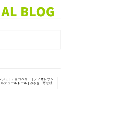
ンジェ
|
チョコベリー
|
ディオレサン
ボルデュールドール
|
みさき
|
寄せ植