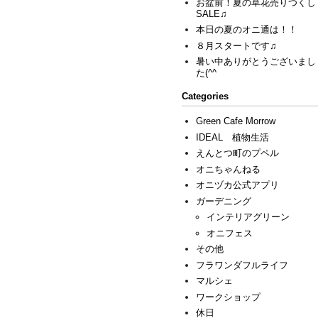
お盆前！夏の草花売りつくし
SALE♫
本日の夏のオニ通は！！
８月スタートです♫
暑い中ありがとうございまし
た(^^ゞ
Categories
Green Cafe Morrow
IDEAL 植物生活
えんとつ町のプペル
オニちゃんねる
オニヅカ公式アプリ
ガーデニング
インテリアグリーン
オニフェス
その他
フラワンダフルライフ
マルシェ
ワークショップ
休日