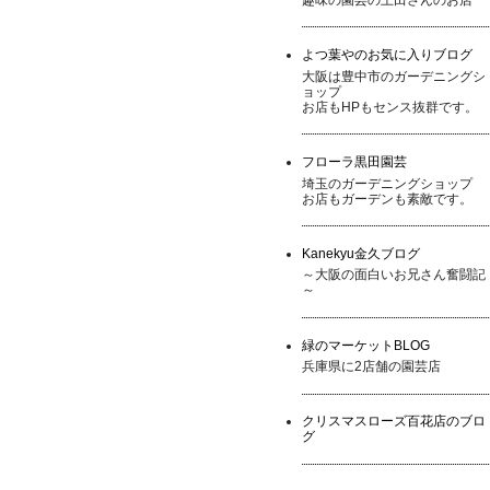
よつ葉やのお気に入りブログ
大阪は豊中市のガーデニングシ
ョップ
お店もHPもセンス抜群です。
フローラ黒田園芸
埼玉のガーデニングショップ
お店もガーデンも素敵です。
Kanekyu金久ブログ
～大阪の面白いお兄さん奮闘記
～
緑のマーケットBLOG
兵庫県に2店舗の園芸店
クリスマスローズ百花店のブロ
グ