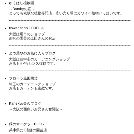
ゆくはし植物園
～Bambyの庭～
とっても素敵な植物専門店、広い売り場にカワイイ植物いっぱいです。
flower shop LOBELIA
大阪は堺市のショップ
趣味の園芸の上田さんのお店
よつ葉やのお気に入りブログ
大阪は豊中市のガーデニングショップ
お店もHPもセンス抜群です。
フローラ黒田園芸
埼玉のガーデニングショップ
お店もガーデンも素敵です。
Kanekyu金久ブログ
～大阪の面白いお兄さん奮闘記～
緑のマーケットBLOG
兵庫県に2店舗の園芸店