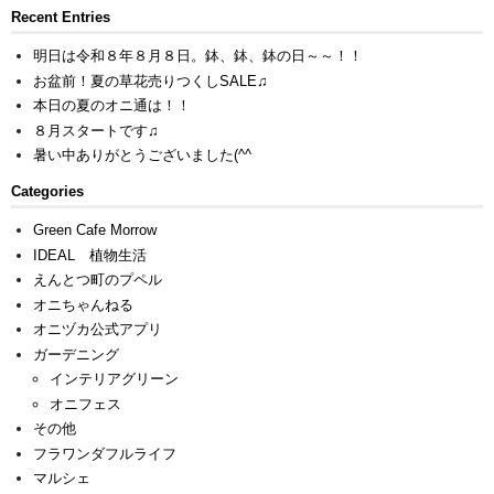
Recent Entries
明日は令和８年８月８日。鉢、鉢、鉢の日～～！！
お盆前！夏の草花売りつくしSALE♫
本日の夏のオニ通は！！
８月スタートです♫
暑い中ありがとうございました(^^ゞ
Categories
Green Cafe Morrow
IDEAL 植物生活
えんとつ町のプペル
オニちゃんねる
オニヅカ公式アプリ
ガーデニング
インテリアグリーン
オニフェス
その他
フラワンダフルライフ
マルシェ