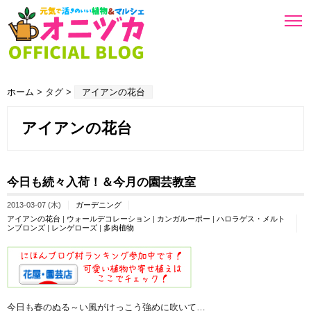
ホーム
> タグ >
アイアンの花台
アイアンの花台
今日も続々入荷！＆今月の園芸教室
2013-03-07 (木)
ガーデニング
アイアンの花台
|
ウォールデコレーション
|
カンガルーポー
|
ハロラゲス・メルト
ンブロンズ
|
レンゲローズ
|
多肉植物
今日も春のぬる～い風がけっこう強めに吹いて…