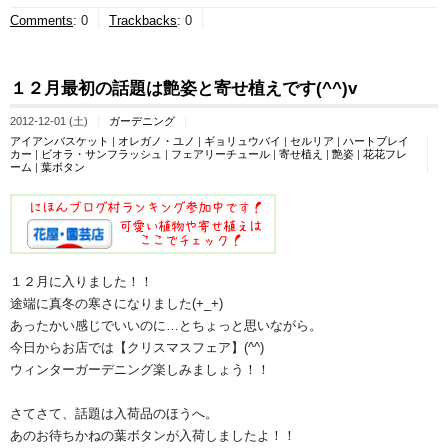
Comments
:
0
Trackbacks
:
0
１２月最初の話題は艶姿と寄せ植えです(^^)v
2012-12-01 (土)
ガーデニング
アイアンバスケット
|
オレガノ・ユノ
|
ギョリュウバイ
|
セルリア
|
ハートブレイ
カー
|
ビオラ・サンフラッシュ
|
フェアリーチュール
|
寄せ植え
|
艶姿
|
花花フレ
ーム
|
葉ボタン
１２月に入りました！！
途端に真冬の寒さになりました(+_+)
あったかい感じでいいのに…とちょっと思いながら。
今日からお店では【クリスマスフェア】(^^)
ウィンターガーデニング楽しみましょう！！
さてさて、話題は入荷品のほうへ。
あのお待ちかねの葉ボタンが入荷しましたよ！！