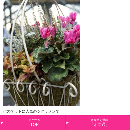
バスケットに人気のシクラメンで
オニヅカ
寄せ植え通販
TOP
『オニ通』