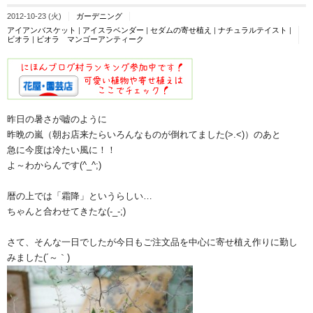
2012-10-23 (火)
ガーデニング
アイアンバスケット
|
アイスラベンダー
|
セダムの寄せ植え
|
ナチュラルテイスト
|
ビオラ
|
ビオラ マンゴーアンティーク
昨日の暑さが嘘のように
昨晩の嵐（朝お店来たらいろんなものが倒れてました(>.<)）のあと
急に今度は冷たい風に！！
よ～わからんです(^_^;)
暦の上では「霜降」というらしい…
ちゃんと合わせてきたな(-_-;)
さて、そんな一日でしたが今日もご注文品を中心に寄せ植え作りに勤し
みました(´～｀)