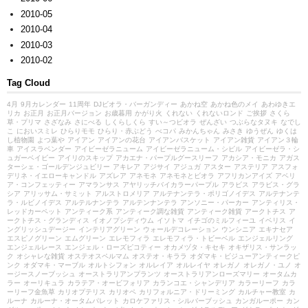
2010-05
2010-04
2010-03
2010-02
Tag Cloud
4月
9月カレンダー
11周年
DJビオラ・バーガンディー
あかね空
あかね色のメイ
あわゆきエ
リカ
お正月
お正月バージョン
お歳暮用
かがり火
くれない
くれないロンド
ご挨拶
さくら
草・プリマ
さざなみ
さにべる
しくらしくら
すい～つビオラ
ぜんざい
つぶらなタヌキ
なでし
こ
においスミレ
ひらりモモ
ひらり・赤ぶどう
べコパ
みかんちゃん
みさき
ゆうぜん
ゆくは
し植物園
よつ葉や
アイアン
アイアンの花台
アイアンバスケット
アイアン雑貨
アイアン３輪
車
アイスラベンダー
アイビーゼラニューム
アイビーゼラニューム・シビル
アイビーゼラ・シ
ュガーベイビー
アイリのスキップ
アカエナ・パープルグースリーフ
アカシア・モニカ
アガス
ターシェ・ゴールデンジュビリー
アキレア
アジサイ
アジュガ
アスター
アステリア
アスフォ
デリネ・イエローキャンドル
アズレア
アネモネ
アネモネとビオラ
アフリカンアイズ
アベリ
ア・コンフェッティー
アマランサス
アヤリッチバイカラーパープル
アラビス
アラビス・グラ
シア
アリッサム・サミット
アルストロメリア
アルテナンテラ・ポリゴノイデス
アルテナンテ
ラ・ルビノイデス
アルテルナンテラ
アルテンナンテラ
アンソニー・パーカー
アンティリス・
レッドカーペット
アンティーク系
アンティーク調な雑貨
アンティーク雑貨
アークトチス
ア
ークトチス・グランディス
イオノプシディウム
イソトマ
イチゴのミルフィーユ
イベリス
イ
ングリッシュデージー
インテリアグリーン
ウォールデコレーション
ウンシニア
エキナセア
エスピノグリーン
エムグリーン
エレモフィラ
エレモフィラ・トビーベル
エンジェルリング
エンジェルレース
エンジェル・ローズピコティー
オカメヅタ・キセキ
オキザリス・サンラッ
ク
オシャレな雑貨
オステオスペルマム
オステオ・キララ
オダマキ・ビジューアンティークピ
ンク
オダマキ・マーブル
オルトシフォン
オルレイア
オルレイヤ
オレガノ
オレガノ・ユノ
オ
ージースノーブッシュ
オーストラリアンプランツ
オーストラリアンローズマリー
オータムカ
ラー
オーリキュラ
カラテア・オービフォリア
カランコエ・シャンデリア
カラーリーフ
カラ
ーリーフ金魚草
カリオプテリス
カリオペ
カリフォルニア・ドリーミング
カルチャー教室
カ
ルーナ
カルーナ・オータムパレット
カロケファリス・シルバーブッシュ
カンガルーポー
カン