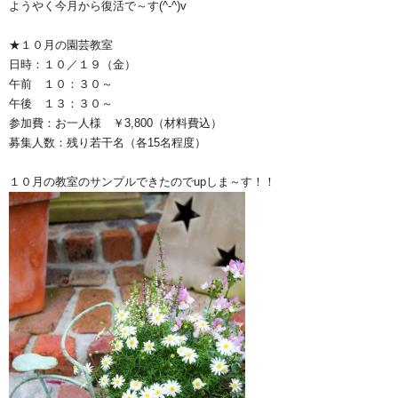
ようやく今月から復活で～す(^-^)v
★１０月の園芸教室
日時：１０／１９（金）
午前 １０：３０～
午後 １３：３０～
参加費：お一人様 ￥3,800（材料費込）
募集人数：残り若干名（各15名程度）
１０月の教室のサンプルできたのでupしま～す！！