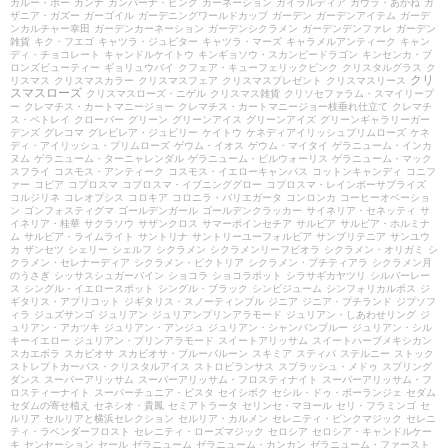
ガルー・ポー
カンナ
カンパーナ・ピンク
カーネーション
ガイラルディア
ガウラ・あかね
ガ
ザニア・ガズー
ガーゴイル
ガーデニングワールドカップ
ガーデン
ガーデンアイテム
ガーデ
ンカルチャー幸田
ガーデンカーネーション
ガーデンシクラメン
ガーデンデンファレ
ガーデン
雑貨
キク・フエゴ
キャツラ・ジュピター
キャツラ・マーズ
キャラメルアンティーク
キャン
ディ・チョコレート
キャンドルケイトウ
キンギョソウ・スカンピードラゴン
キンセンカ・ブ
ロンズビューティー
ギョリュウバイ
クフェア・キューフェリックピンク
クリスタルグラス
ク
クリ
リスマス
クリスマスカラー
クリスマスフェア
クリスマスプレゼント
クリスマスリース
スマスローズ
クリスマスローズ・ニゲル
クリスマス雑貨
クリソセファラム・スマイリープ
ー
クレマチス・カートマニージョー
クレマチス・カートマニージョー枝垂れ仕立て
クレマチ
ス・ペトレイ
クローバー
グリーン
グリーンアイス
グリーンアイズ
グリーンギャラリーガー
デンズ
グレコマ
グレビレア・ジュビリー
ケイトウ
ケネディアイリッシュプリムローズ
ケネ
ディ・アイリッシュ・プリムローズ
ゲウム・イオス
ゲウム・マイタイ
ゲラニューム・インカ
ヌム
ゲラニューム・ターニャレンダル
ゲラニューム・ビルウォーリス
ゲラニューム・マック
スフライ
コスモス・アンティーク
コスモス・イエローキャンパス
コットンキャンディ
コニフ
ァー
コピア
コプロスマ
コプロスマ・イブニンググロー
コプロスマ・レインボーサプライズ
コルジリネ
コレオプシス
コロキア
コロニラ・バリエガータ
コンロンカ
コーヒーオベーショ
ン
ゴンフォスティグマ
ゴールデンガール
ゴールデンクラッカー
サイネリア・セネッティ
サ
イネリア・桂華
サクラソウ
サザンクロス
サマーポインセチア
サルビア
サルビア・ホルミナ
ム
サルビア・ライムライト
サントリナ
サントリーユーフォルビア
サンブリテニア
サンユウ
カ
ザンセツ
シェリー
シェルフ
シクラメン
シクラメンリーフビオラ
シクラメン・オリガミ
シ
クラメン・セレナーディア
シクラメン・ビクトリア
シクラメン・プチティアラ
シクラメン月
のうさぎ
シッサスシュガーバイン
ショコラ
ショコラポット
シラサギカヤツリ
シルバーレー
ス
シングル・イエロースポット
シングル・ブラック
シンビジューム
シンフォリカルポス
ジ
ギタリス・アプリコット
ジギタリス・スノーティンプル
ジニア
ジニア・プチランド
ジプソフ
ィラ
ジュズサンゴ
ジュリアン
ジュリアンプリンアラモード
ジュリアン・しあわせリング
ジ
ュリアン・アカツキ
ジュリアン・アンジュ
ジュリアン・シャンパンブルー
ジュリアン・シル
キーイエロー
ジュリアン・プリンアラモード
スイートアリッサム
スイートハーブメキシカン
スカエボラ
スカビオサ
スカビオサ・ブルーバルーン
スキミア
スティパ
ステルニー
ストック
ストレプトカーパス・クリスタルアイス
ストロビランサス
スプラッシュ・メドゥ
スプリング
ダンス
スーパーアリッサム
スーパーアリッサム・フロスティナイト
スーパーアリッサム・フ
ロスティーナイト
スーパーチュニア・ビスタ
セイシボク
セシル・ドゥ・ボーランジェ
セダム
セダムの寄せ植え
セネシオ・貴鳳
セミアトラータ
セリンセ・マヨール
セリ・フラミンゴ
セ
ルリア
セルリアと横浜セレクション
セルリア・カルメン
セレニティ・ピンクマジック
セレニ
ティ・ラベンダーフロスト
セレニティ・ローズマジック
セロシア
セロシア・キャンドルケー
キ
センセーション
セール
ゼラニューム
ゼラニューム・カンカン
ゼラニューム・ファースト