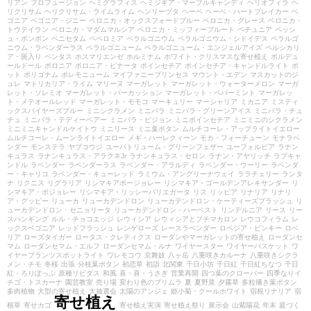
リアン
プロフュージョン
ヘミグラフィス
ヘミジギア・マーブルキャンディ
ヘリオフィラ
ヘ
リクリサム
ヘリクリサム・ライムライム
ヘンリーヅタ
ヘーベ
ヘーベ・ハートブレイカー
ベ
ゴニア
ベゴニア・ジニー
ベロニカ・オックスフォードブルー
ベロニカ・グレース
ベロニカ・
トウテイラン
ベロニカ・マダムマルシア
ベロニカ・ミッフィープルート
ペチュニア
ペッシ
ュ・ボンボン
ペニセタム
ペペロミア
ペラルゴニウム
ペラルゴニウム・シドイデス
ペラルゴ
ニウム・ラベンダーラス
ペラルゴニューム
ペラルゴニューム・エンジェルアイズ
ペルシカリ
ア・斑入り
ペンタス
ホスマリエンゼ
ホルミナム
ホワイト・クリスマスな寄せ植え
ボルデュ
ールドール
ボロニア
ボロニア・ピナータ
ポインセチア
ポインセチア・キャンドルライト
ポ
ット
ポリゴナム
ポレモニューム
マイファニープリンセス
マウント・エデン
マスカットのジ
ュレ
マトリカリア・ライム
マリーヌ
マーガレット
マーガレット・ウォーターメロン
マーガ
レット・ソレミオ
マーガレット・パーカッション
マーガレット・ペパーミント
マーガレッ
ト・メテオールレッド
マーガレット・モモコ
マーキュリー
マーシャリア
ミカニア
ミスティ
ックスパイヤーズブルー
ミニシクラメン
ミニバラ
ミニバラ・グリーンアイス
ミニバラ・チュ
チュ
ミニバラ・テディーベアー
ミニバラ・ピジョン
ミニポインセチア
ミニミニのシクラメン
ミニミニキャンドルケイトウ
ミニリース
ミニ葉ボタン
ムルチコーレ・アップライトイエロー
ムルチコーレ・ムーンライトイエロー
メギ・ハーレクィーン
モカ・フォーチューン
モナラベ
ンダー
モンステラ
ヤブコウジ
ユーパトリューム・グリーンフェザー
ユーフォルビア
ラナン
キュラス
ラナンキュラス・アラクネJr
ラナンキュラス・セロン
ラナン・アヤリッチ
ラブキャ
ンドル
ラベンダー
ラベンダーラス
ラベンダー・アラルディ
ラベンダー・ウーリー
ラベンダ
ー・キャリコ
ラベンダー・キューレッド
ラミウム・アングリーナウェイ
ララチェリー
ランタ
ナ
リクニス
リグラリア
リシマキアボージョレー
リシマキア・ゴールデンアレキサンダー
リ
シマキア・ボジョレー
リシマキア・リッシーバリエガータ
リス
リッピア
リナリア
リナリ
ア・グッピー
リューカ
リューカデンドロン
リューカデンドロン・ケーティーズブラッシュ
リ
ューカデンドロン・セニョリータ
リューカデンドロン・ハーベスト
リンデルニア
リース
リー
スハンギング
ルル・チョコエッジ
レウィシア
レウィシアとプチマカロン
レウコフィラム
レ
ックスベゴニア
レッドフラッシュ
レンゲローズ
レースラベンダー
ロベジア・ピンキー
ロベ
リア
ローズタイガー
ロータス・クレティクス
ローダンやマーガレットの寄せ植え
ローダンセ
マム
ローダンセマム・エルフ
ローダンセマム・ルナ
ワイヤースター
ワイヤーバスケット
ワ
イヤープランツスポットライト
ワレモコウ
京舞妓
八ヶ岳
八重咲きカルーナ
八重咲きシクラ
メン・チモ
冬桜
出張
分枝葉ボタン
初恋草
初詣
北関東
千日小坊
千日紅
千日紅ちなつ
千日
紅・ろりぽっぷ
原種リビダス
和風
喜・喜・うさぎ
営業再開
四つ葉のクローバー
四季なりイ
チゴ・トスカーナ
園芸教室
売り場
変わり色のプリムラ
夏
夏野菜
夕霧草
多粒播き葉ボタン
多肉植物
大型の寄せ植え
大抽選会
太陽のアンジェ
姫小菊・クールホワイト
宿根リナリア
宿
寄せ植え
根草
寄せカゴ
寄せ植え実演
寄せ植え祭り
展示会
山紫陽花
年末
庭づく