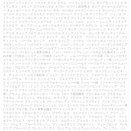
イエロー
ソフトピンク
ソラリナ
タイム
タイム・ハイランドクリーム
ダイアモンドフィズ
ダ
イアンサス・ブラック
ダブルオステオ
ダブル・ホワイト剣弁咲き
ダリア
ダールベルグデージ
ー
チェッカーベリー
チェリーセージ
チモ・ローゼス
チャイニーズハット
チューリップ
チョ
コベリー
チョコレートコスモス
チロリアンデージー
テラコッタ
ディアスシア・ジェンタ
デ
ィアンディカ
ディオレサンス
ディージェイビオラ
デュランタ
デルフィニューム
デンファレ
トゥイニー
トウテイラン
トキアカネ
トリアシスミレ
トルコ・シェリー
トレニア
ドドナエア
ドドナエア・ポップブッシュ
ナチュラルテイスト
ナツザクラ
ナデシコ・ピーチプリンセス
ナ
デシコ・ブラックアダー
ニューサイラン
ニンフ
ネシア・ファンタジーピンク
ネメシア
ネメ
シアニモ
ネメシアメロウ
ネメシアメーテル
ネメシアメーテル・エレーヌ
ネメシアメーテル・
サーモンピンク
ネメシア・ニモ
ネメシア・ネシア
ネメシア・プリティドール
ネメシア・プリ
ティドール・パープル
ネメシア・メロウ
ネメシア・メーテル
ハウステンボス
ハゲイトウ
ハ
ゴロモジャスミン
ハロラギス
ハロラゲス・メルトンブロンズ
ハンギング
ハンギングガザニア
ハンギングバスケット
ハーデンベルギア
ハートブレイカー
ハーブ
ハーブゼラニューム
バイ
オゴールド
バイオレット系寄せ植え
バコパ
バスケットアレンジ
バラのような葉ボタン
バラ
の大苗
バラ咲きジュリアン
バラ咲きジュリアン・シルバーブルー
バラ大苗
バルコニーゼラニ
ューム
バレンシアアイボリーポーチ
バーガンディアイスバーグ
バーガンディー系
バージニア
ストック
バードバス
パティオガーベラ
パンジー
パンジーゼラ
パープルクランベリー
ヒスパ
ニカム・プルプレア
ヒペリカム・ゴールドフォーム
ヒペリカム・シルバーナ
ヒペリカム・ト
リカラー
ヒューケラ
ビオラ
ビオラ マンゴーアンティーク
ビオラ・サンフラッシュ
ビオ
ラ・チョコベリー
ビオラ花絵本
ビジュー・サファイヤ
ビデンス・イエローパレット
ビバーナ
ム
ビバーナム・ティヌス
ビンカ
ビート・ブルズブラッド
ピメレア
ピレア
ピンクアンティー
ク
ピンクイントゥーション
ピーチフロマージュ
ピーチ姫
ファイバー鉢
ファイヤーワークス
ファリナセア
フィットニア
フェア
フェアリーチュール
フェアリーピンク
フチンシア・アイ
スキューブ
フライングエッグ
フランクハードレイ
フリズルシズル
フリリアージュ
フリンジ
系シクラメン
フレンチラベンダー・マール
フローラ黒田園芸
ブライダルベル
ブラキカム
ブ
ラキカム・チェリッシュ
ブラキカム・ホワイティ
ブラスコ
ブラックダリア
ブラックナイト
ブラックバード
ブラックビンカ
ブラックルシアン
ブラッシングブライド
ブリキ
ブリリアン
トピンクアイスバーグ
ブルーエンジェル
ブルーコーラル
ブルーデージー
ブルーデージー・青
いうさぎ
ブルー系
ブルー系寄せ植え
ブードゥースター・ピンク
プチティアラ
プチマカロン
プチロータス
プチロータスジョーイ
プラティセカ・ブルーコメット
プリペット
プリペット・
カスタードリップ
プリムラ
プリムラ・さくらさくら
プリムラ・アラカルト
プリムラ・アート
カラー
プリムラ・オーリキュラ
プリムラ・カルテット
プリムラ・ショコラ
プリムラ・ジュリ
アン
プリムラ・ブルースプラッシュ
プリンセスアイコ
プルマージュ・ウェーブピンク
プルモ
ナリア
プルンパーゴ
プレクトランサス
プレミアム
プレミアムシクラメン
プレミアム・ジュ