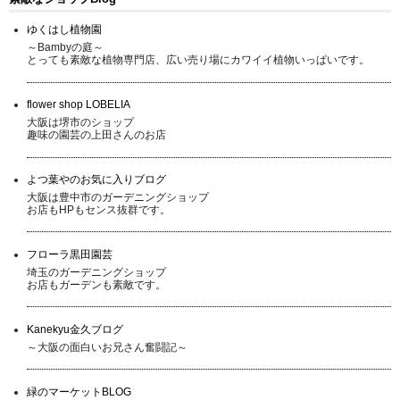
ゆくはし植物園
～Bambyの庭～
とっても素敵な植物専門店、広い売り場にカワイイ植物いっぱいです。
flower shop LOBELIA
大阪は堺市のショップ
趣味の園芸の上田さんのお店
よつ葉やのお気に入りブログ
大阪は豊中市のガーデニングショップ
お店もHPもセンス抜群です。
フローラ黒田園芸
埼玉のガーデニングショップ
お店もガーデンも素敵です。
Kanekyu金久ブログ
～大阪の面白いお兄さん奮闘記～
緑のマーケットBLOG