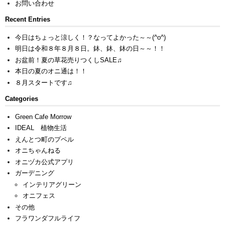
お問い合わせ
Recent Entries
今日はちょっと涼しく！？なってよかった～～(^o^)
明日は令和８年８月８日。鉢、鉢、鉢の日～～！！
お盆前！夏の草花売りつくしSALE♫
本日の夏のオニ通は！！
８月スタートです♫
Categories
Green Cafe Morrow
IDEAL 植物生活
えんとつ町のプペル
オニちゃんねる
オニヅカ公式アプリ
ガーデニング
インテリアグリーン
オニフェス
その他
フラワンダフルライフ