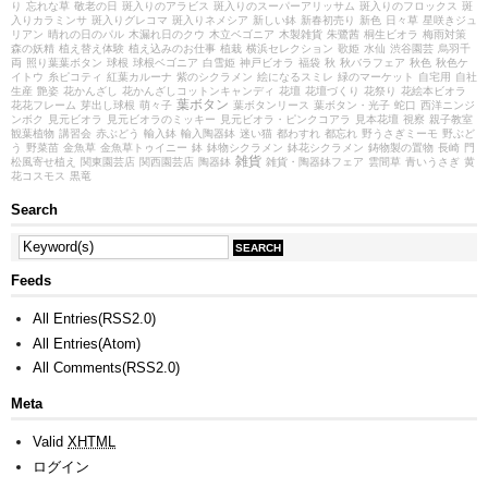
り
忘れな草
敬老の日
斑入りのアラビス
斑入りのスーパーアリッサム
斑入りのフロックス
斑
入りカラミンサ
斑入りグレコマ
斑入りネメシア
新しい鉢
新春初売り
新色
日々草
星咲きジュ
リアン
晴れの日のパル
木漏れ日のクウ
木立ベゴニア
木製雑貨
朱鷺茜
桐生ビオラ
梅雨対策
森の妖精
植え替え体験
植え込みのお仕事
植栽
横浜セレクション
歌姫
水仙
渋谷園芸
烏羽千
両
照り葉葉ボタン
球根
球根ベゴニア
白雪姫
神戸ビオラ
福袋
秋
秋バラフェア
秋色
秋色ケ
イトウ
糸ピコティ
紅葉カルーナ
紫のシクラメン
絵になるスミレ
緑のマーケット
自宅用
自社
生産
艶姿
花かんざし
花かんざしコットンキャンディ
花壇
花壇づくり
花祭り
花絵本ビオラ
葉ボタン
花花フレーム
芽出し球根
萌々子
葉ボタンリース
葉ボタン・光子
蛇口
西洋ニンジ
ンボク
見元ビオラ
見元ビオラのミッキー
見元ビオラ・ピンクコアラ
見本花壇
視察
親子教室
観葉植物
講習会
赤ぶどう
輸入鉢
輸入陶器鉢
迷い猫
都わすれ
都忘れ
野うさぎミーモ
野ぶど
う
野菜苗
金魚草
金魚草トゥイニー
鉢
鉢物シクラメン
鉢花シクラメン
鋳物製の置物
長崎
門
雑貨
松風寄せ植え
関東園芸店
関西園芸店
陶器鉢
雑貨・陶器鉢フェア
雲間草
青いうさぎ
黄
花コスモス
黒竜
Search
Feeds
All Entries(RSS2.0)
All Entries(Atom)
All Comments(RSS2.0)
Meta
Valid
XHTML
ログイン