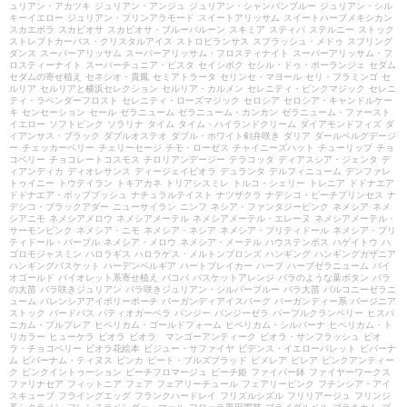
ュリアン・アカツキ
ジュリアン・アンジュ
ジュリアン・シャンパンブルー
ジュリアン・シル
キーイエロー
ジュリアン・プリンアラモード
スイートアリッサム
スイートハーブメキシカン
スカエボラ
スカビオサ
スカビオサ・ブルーバルーン
スキミア
スティパ
ステルニー
ストック
ストレプトカーパス・クリスタルアイス
ストロビランサス
スプラッシュ・メドゥ
スプリング
ダンス
スーパーアリッサム
スーパーアリッサム・フロスティナイト
スーパーアリッサム・フ
ロスティーナイト
スーパーチュニア・ビスタ
セイシボク
セシル・ドゥ・ボーランジェ
セダム
セダムの寄せ植え
セネシオ・貴鳳
セミアトラータ
セリンセ・マヨール
セリ・フラミンゴ
セ
ルリア
セルリアと横浜セレクション
セルリア・カルメン
セレニティ・ピンクマジック
セレニ
ティ・ラベンダーフロスト
セレニティ・ローズマジック
セロシア
セロシア・キャンドルケー
キ
センセーション
セール
ゼラニューム
ゼラニューム・カンカン
ゼラニューム・ファースト
イエロー
ソフトピンク
ソラリナ
タイム
タイム・ハイランドクリーム
ダイアモンドフィズ
ダ
イアンサス・ブラック
ダブルオステオ
ダブル・ホワイト剣弁咲き
ダリア
ダールベルグデージ
ー
チェッカーベリー
チェリーセージ
チモ・ローゼス
チャイニーズハット
チューリップ
チョ
コベリー
チョコレートコスモス
チロリアンデージー
テラコッタ
ディアスシア・ジェンタ
デ
ィアンディカ
ディオレサンス
ディージェイビオラ
デュランタ
デルフィニューム
デンファレ
トゥイニー
トウテイラン
トキアカネ
トリアシスミレ
トルコ・シェリー
トレニア
ドドナエア
ドドナエア・ポップブッシュ
ナチュラルテイスト
ナツザクラ
ナデシコ・ピーチプリンセス
ナ
デシコ・ブラックアダー
ニューサイラン
ニンフ
ネシア・ファンタジーピンク
ネメシア
ネメ
シアニモ
ネメシアメロウ
ネメシアメーテル
ネメシアメーテル・エレーヌ
ネメシアメーテル・
サーモンピンク
ネメシア・ニモ
ネメシア・ネシア
ネメシア・プリティドール
ネメシア・プリ
ティドール・パープル
ネメシア・メロウ
ネメシア・メーテル
ハウステンボス
ハゲイトウ
ハ
ゴロモジャスミン
ハロラギス
ハロラゲス・メルトンブロンズ
ハンギング
ハンギングガザニア
ハンギングバスケット
ハーデンベルギア
ハートブレイカー
ハーブ
ハーブゼラニューム
バイ
オゴールド
バイオレット系寄せ植え
バコパ
バスケットアレンジ
バラのような葉ボタン
バラ
の大苗
バラ咲きジュリアン
バラ咲きジュリアン・シルバーブルー
バラ大苗
バルコニーゼラニ
ューム
バレンシアアイボリーポーチ
バーガンディアイスバーグ
バーガンディー系
バージニア
ストック
バードバス
パティオガーベラ
パンジー
パンジーゼラ
パープルクランベリー
ヒスパ
ニカム・プルプレア
ヒペリカム・ゴールドフォーム
ヒペリカム・シルバーナ
ヒペリカム・ト
リカラー
ヒューケラ
ビオラ
ビオラ マンゴーアンティーク
ビオラ・サンフラッシュ
ビオ
ラ・チョコベリー
ビオラ花絵本
ビジュー・サファイヤ
ビデンス・イエローパレット
ビバーナ
ム
ビバーナム・ティヌス
ビンカ
ビート・ブルズブラッド
ピメレア
ピレア
ピンクアンティー
ク
ピンクイントゥーション
ピーチフロマージュ
ピーチ姫
ファイバー鉢
ファイヤーワークス
ファリナセア
フィットニア
フェア
フェアリーチュール
フェアリーピンク
フチンシア・アイ
スキューブ
フライングエッグ
フランクハードレイ
フリズルシズル
フリリアージュ
フリンジ