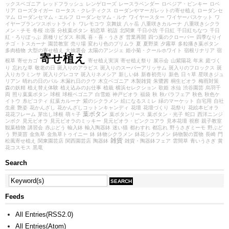
ックスベゴニア
レッドフラッシュ
レンゲローズ
レースラベンダー
ロベジア・ピンキー
ロベ
リア
ローズタイガー
ロータス・クレティクス
ローダンやマーガレットの寄せ植え
ローダンセ
マム
ローダンセマム・エルフ
ローダンセマム・ルナ
ワイヤースター
ワイヤーバスケット
ワ
イヤープランツスポットライト
ワレモコウ
京舞妓
八ヶ岳
八重咲きカルーナ
八重咲きシクラ
メン・チモ
冬桜
出張
分枝葉ボタン
初恋草
初詣
北関東
千日小坊
千日紅
千日紅ちなつ
千日
紅・ろりぽっぷ
原種リビダス
和風
喜・喜・うさぎ
営業再開
四つ葉のクローバー
四季なりイ
チゴ・トスカーナ
園芸教室
売り場
変わり色のプリムラ
夏
夏野菜
夕霧草
多粒播き葉ボタン
多肉植物
大型の寄せ植え
大抽選会
太陽のアンジェ
姫小菊・クールホワイト
宿根リナリア
宿
寄せ植え
根草
寄せカゴ
寄せ植え実演
寄せ植え祭り
展示会
山紫陽花
年末
庭づく
り
忘れな草
敬老の日
斑入りのアラビス
斑入りのスーパーアリッサム
斑入りのフロックス
斑
入りカラミンサ
斑入りグレコマ
斑入りネメシア
新しい鉢
新春初売り
新色
日々草
星咲きジュ
リアン
晴れの日のパル
木漏れ日のクウ
木立ベゴニア
木製雑貨
朱鷺茜
桐生ビオラ
梅雨対策
森の妖精
植え替え体験
植え込みのお仕事
植栽
横浜セレクション
歌姫
水仙
渋谷園芸
烏羽千
両
照り葉葉ボタン
球根
球根ベゴニア
白雪姫
神戸ビオラ
福袋
秋
秋バラフェア
秋色
秋色ケ
イトウ
糸ピコティ
紅葉カルーナ
紫のシクラメン
絵になるスミレ
緑のマーケット
自宅用
自社
生産
艶姿
花かんざし
花かんざしコットンキャンディ
花壇
花壇づくり
花祭り
花絵本ビオラ
葉ボタン
花花フレーム
芽出し球根
萌々子
葉ボタンリース
葉ボタン・光子
蛇口
西洋ニンジ
ンボク
見元ビオラ
見元ビオラのミッキー
見元ビオラ・ピンクコアラ
見本花壇
視察
親子教室
観葉植物
講習会
赤ぶどう
輸入鉢
輸入陶器鉢
迷い猫
都わすれ
都忘れ
野うさぎミーモ
野ぶど
う
野菜苗
金魚草
金魚草トゥイニー
鉢
鉢物シクラメン
鉢花シクラメン
鋳物製の置物
長崎
門
雑貨
松風寄せ植え
関東園芸店
関西園芸店
陶器鉢
雑貨・陶器鉢フェア
雲間草
青いうさぎ
黄
花コスモス
黒竜
Search
Feeds
All Entries(RSS2.0)
All Entries(Atom)