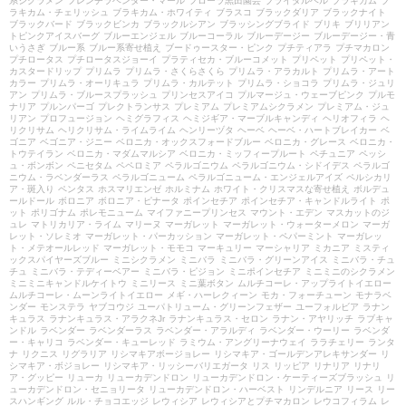
系シクラメン
フレンチラベンダー・マール
フローラ黒田園芸
ブライダルベル
ブラキカム
ブ
ラキカム・チェリッシュ
ブラキカム・ホワイティ
ブラスコ
ブラックダリア
ブラックナイト
ブラックバード
ブラックビンカ
ブラックルシアン
ブラッシングブライド
ブリキ
ブリリアン
トピンクアイスバーグ
ブルーエンジェル
ブルーコーラル
ブルーデージー
ブルーデージー・青
いうさぎ
ブルー系
ブルー系寄せ植え
ブードゥースター・ピンク
プチティアラ
プチマカロン
プチロータス
プチロータスジョーイ
プラティセカ・ブルーコメット
プリペット
プリペット・
カスタードリップ
プリムラ
プリムラ・さくらさくら
プリムラ・アラカルト
プリムラ・アート
カラー
プリムラ・オーリキュラ
プリムラ・カルテット
プリムラ・ショコラ
プリムラ・ジュリ
アン
プリムラ・ブルースプラッシュ
プリンセスアイコ
プルマージュ・ウェーブピンク
プルモ
ナリア
プルンパーゴ
プレクトランサス
プレミアム
プレミアムシクラメン
プレミアム・ジュ
リアン
プロフュージョン
ヘミグラフィス
ヘミジギア・マーブルキャンディ
ヘリオフィラ
ヘ
リクリサム
ヘリクリサム・ライムライム
ヘンリーヅタ
ヘーベ
ヘーベ・ハートブレイカー
ベ
ゴニア
ベゴニア・ジニー
ベロニカ・オックスフォードブルー
ベロニカ・グレース
ベロニカ・
トウテイラン
ベロニカ・マダムマルシア
ベロニカ・ミッフィープルート
ペチュニア
ペッシ
ュ・ボンボン
ペニセタム
ペペロミア
ペラルゴニウム
ペラルゴニウム・シドイデス
ペラルゴ
ニウム・ラベンダーラス
ペラルゴニューム
ペラルゴニューム・エンジェルアイズ
ペルシカリ
ア・斑入り
ペンタス
ホスマリエンゼ
ホルミナム
ホワイト・クリスマスな寄せ植え
ボルデュ
ールドール
ボロニア
ボロニア・ピナータ
ポインセチア
ポインセチア・キャンドルライト
ポ
ット
ポリゴナム
ポレモニューム
マイファニープリンセス
マウント・エデン
マスカットのジ
ュレ
マトリカリア・ライム
マリーヌ
マーガレット
マーガレット・ウォーターメロン
マーガ
レット・ソレミオ
マーガレット・パーカッション
マーガレット・ペパーミント
マーガレッ
ト・メテオールレッド
マーガレット・モモコ
マーキュリー
マーシャリア
ミカニア
ミスティ
ックスパイヤーズブルー
ミニシクラメン
ミニバラ
ミニバラ・グリーンアイス
ミニバラ・チュ
チュ
ミニバラ・テディーベアー
ミニバラ・ピジョン
ミニポインセチア
ミニミニのシクラメン
ミニミニキャンドルケイトウ
ミニリース
ミニ葉ボタン
ムルチコーレ・アップライトイエロー
ムルチコーレ・ムーンライトイエロー
メギ・ハーレクィーン
モカ・フォーチューン
モナラベ
ンダー
モンステラ
ヤブコウジ
ユーパトリューム・グリーンフェザー
ユーフォルビア
ラナン
キュラス
ラナンキュラス・アラクネJr
ラナンキュラス・セロン
ラナン・アヤリッチ
ラブキャ
ンドル
ラベンダー
ラベンダーラス
ラベンダー・アラルディ
ラベンダー・ウーリー
ラベンダ
ー・キャリコ
ラベンダー・キューレッド
ラミウム・アングリーナウェイ
ララチェリー
ランタ
ナ
リクニス
リグラリア
リシマキアボージョレー
リシマキア・ゴールデンアレキサンダー
リ
シマキア・ボジョレー
リシマキア・リッシーバリエガータ
リス
リッピア
リナリア
リナリ
ア・グッピー
リューカ
リューカデンドロン
リューカデンドロン・ケーティーズブラッシュ
リ
ューカデンドロン・セニョリータ
リューカデンドロン・ハーベスト
リンデルニア
リース
リー
スハンギング
ルル・チョコエッジ
レウィシア
レウィシアとプチマカロン
レウコフィラム
レ