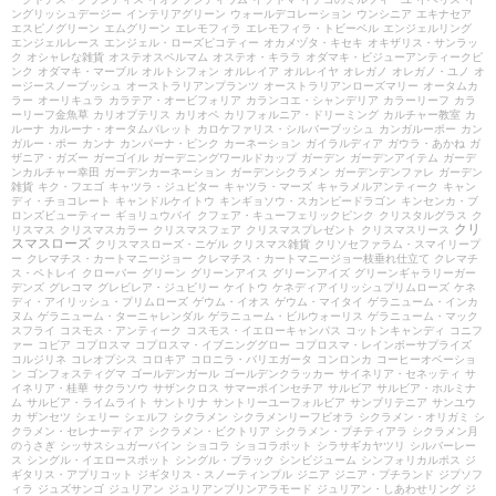
ングリッシュデージー
インテリアグリーン
ウォールデコレーション
ウンシニア
エキナセア
エスピノグリーン
エムグリーン
エレモフィラ
エレモフィラ・トビーベル
エンジェルリング
エンジェルレース
エンジェル・ローズピコティー
オカメヅタ・キセキ
オキザリス・サンラッ
ク
オシャレな雑貨
オステオスペルマム
オステオ・キララ
オダマキ・ビジューアンティークピ
ンク
オダマキ・マーブル
オルトシフォン
オルレイア
オルレイヤ
オレガノ
オレガノ・ユノ
オ
ージースノーブッシュ
オーストラリアンプランツ
オーストラリアンローズマリー
オータムカ
ラー
オーリキュラ
カラテア・オービフォリア
カランコエ・シャンデリア
カラーリーフ
カラ
ーリーフ金魚草
カリオプテリス
カリオペ
カリフォルニア・ドリーミング
カルチャー教室
カ
ルーナ
カルーナ・オータムパレット
カロケファリス・シルバーブッシュ
カンガルーポー
カン
ガルー・ポー
カンナ
カンパーナ・ピンク
カーネーション
ガイラルディア
ガウラ・あかね
ガ
ザニア・ガズー
ガーゴイル
ガーデニングワールドカップ
ガーデン
ガーデンアイテム
ガーデ
ンカルチャー幸田
ガーデンカーネーション
ガーデンシクラメン
ガーデンデンファレ
ガーデン
雑貨
キク・フエゴ
キャツラ・ジュピター
キャツラ・マーズ
キャラメルアンティーク
キャン
ディ・チョコレート
キャンドルケイトウ
キンギョソウ・スカンピードラゴン
キンセンカ・ブ
ロンズビューティー
ギョリュウバイ
クフェア・キューフェリックピンク
クリスタルグラス
ク
クリ
リスマス
クリスマスカラー
クリスマスフェア
クリスマスプレゼント
クリスマスリース
スマスローズ
クリスマスローズ・ニゲル
クリスマス雑貨
クリソセファラム・スマイリープ
ー
クレマチス・カートマニージョー
クレマチス・カートマニージョー枝垂れ仕立て
クレマチ
ス・ペトレイ
クローバー
グリーン
グリーンアイス
グリーンアイズ
グリーンギャラリーガー
デンズ
グレコマ
グレビレア・ジュビリー
ケイトウ
ケネディアイリッシュプリムローズ
ケネ
ディ・アイリッシュ・プリムローズ
ゲウム・イオス
ゲウム・マイタイ
ゲラニューム・インカ
ヌム
ゲラニューム・ターニャレンダル
ゲラニューム・ビルウォーリス
ゲラニューム・マック
スフライ
コスモス・アンティーク
コスモス・イエローキャンパス
コットンキャンディ
コニフ
ァー
コピア
コプロスマ
コプロスマ・イブニンググロー
コプロスマ・レインボーサプライズ
コルジリネ
コレオプシス
コロキア
コロニラ・バリエガータ
コンロンカ
コーヒーオベーショ
ン
ゴンフォスティグマ
ゴールデンガール
ゴールデンクラッカー
サイネリア・セネッティ
サ
イネリア・桂華
サクラソウ
サザンクロス
サマーポインセチア
サルビア
サルビア・ホルミナ
ム
サルビア・ライムライト
サントリナ
サントリーユーフォルビア
サンブリテニア
サンユウ
カ
ザンセツ
シェリー
シェルフ
シクラメン
シクラメンリーフビオラ
シクラメン・オリガミ
シ
クラメン・セレナーディア
シクラメン・ビクトリア
シクラメン・プチティアラ
シクラメン月
のうさぎ
シッサスシュガーバイン
ショコラ
ショコラポット
シラサギカヤツリ
シルバーレー
ス
シングル・イエロースポット
シングル・ブラック
シンビジューム
シンフォリカルポス
ジ
ギタリス・アプリコット
ジギタリス・スノーティンプル
ジニア
ジニア・プチランド
ジプソフ
ィラ
ジュズサンゴ
ジュリアン
ジュリアンプリンアラモード
ジュリアン・しあわせリング
ジ