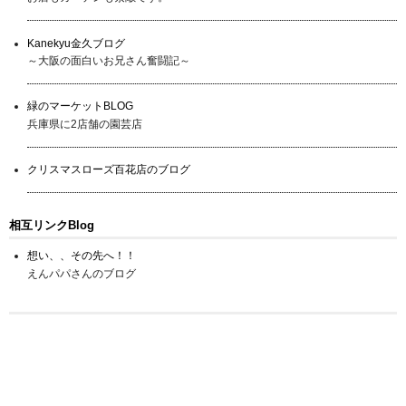
Kanekyu金久ブログ
～大阪の面白いお兄さん奮闘記～
緑のマーケットBLOG
兵庫県に2店舗の園芸店
クリスマスローズ百花店のブログ
相互リンクBlog
想い、、その先へ！！
えんパパさんのブログ