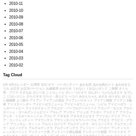
2010-11
2010-10
2010-09
2010-08
2010-07
2010-06
2010-05
2010-04
2010-03
2010-02
Tag Cloud
4月
9月カレンダー
11周年
DJビオラ・バーガンディー
あかね空
あかね色のメイ
あわゆきエ
リカ
お正月
お正月バージョン
お歳暮用
かがり火
くれない
くれないロンド
ご挨拶
さくら
草・プリマ
さざなみ
さにべる
しくらしくら
すい～つビオラ
ぜんざい
つぶらなタヌキ
なでし
こ
においスミレ
ひらりモモ
ひらり・赤ぶどう
べコパ
みかんちゃん
みさき
ゆうぜん
ゆくは
し植物園
よつ葉や
アイアン
アイアンの花台
アイアンバスケット
アイアン雑貨
アイアン３輪
車
アイスラベンダー
アイビーゼラニューム
アイビーゼラニューム・シビル
アイビーゼラ・シ
ュガーベイビー
アイリのスキップ
アカエナ・パープルグースリーフ
アカシア・モニカ
アガス
ターシェ・ゴールデンジュビリー
アキレア
アジサイ
アジュガ
アスター
アステリア
アスフォ
デリネ・イエローキャンドル
アズレア
アネモネ
アネモネとビオラ
アフリカンアイズ
アベリ
ア・コンフェッティー
アマランサス
アヤリッチバイカラーパープル
アラビス
アラビス・グラ
シア
アリッサム・サミット
アルストロメリア
アルテナンテラ・ポリゴノイデス
アルテナンテ
ラ・ルビノイデス
アルテルナンテラ
アルテンナンテラ
アンソニー・パーカー
アンティリス・
レッドカーペット
アンティーク系
アンティーク調な雑貨
アンティーク雑貨
アークトチス
ア
ークトチス・グランディス
イオノプシディウム
イソトマ
イチゴのミルフィーユ
イベリス
イ