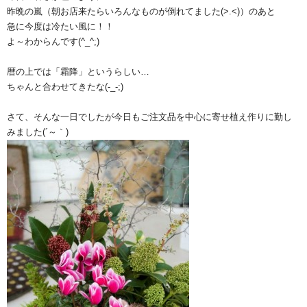
昨晩の嵐（朝お店来たらいろんなものが倒れてました(>.<)）のあと
急に今度は冷たい風に！！
よ～わからんです(^_^;)
暦の上では「霜降」というらしい…
ちゃんと合わせてきたな(-_-;)
さて、そんな一日でしたが今日もご注文品を中心に寄せ植え作りに勤し
みました(´～｀)