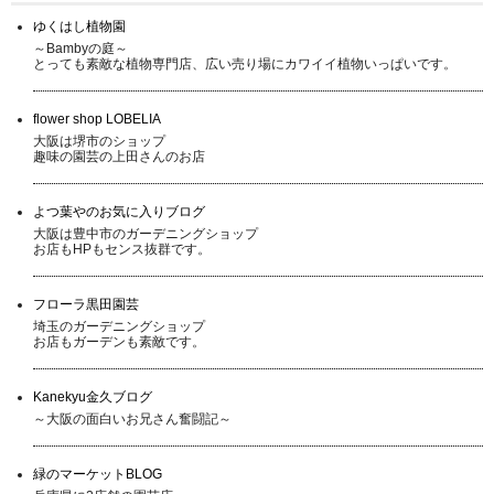
ゆくはし植物園
～Bambyの庭～
とっても素敵な植物専門店、広い売り場にカワイイ植物いっぱいです。
flower shop LOBELIA
大阪は堺市のショップ
趣味の園芸の上田さんのお店
よつ葉やのお気に入りブログ
大阪は豊中市のガーデニングショップ
お店もHPもセンス抜群です。
フローラ黒田園芸
埼玉のガーデニングショップ
お店もガーデンも素敵です。
Kanekyu金久ブログ
～大阪の面白いお兄さん奮闘記～
緑のマーケットBLOG