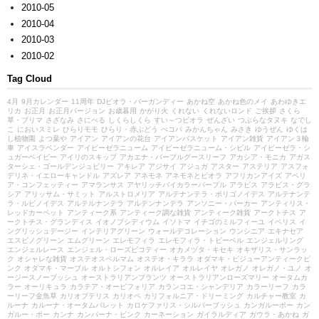
2010-05
2010-04
2010-03
2010-02
Tag Cloud
4月
9月カレンダー
11周年
DJビオラ・バーガンディー
あかね空
あかね色のメイ
あわゆきエ
リカ
お正月
お正月バージョン
お歳暮用
かがり火
くれない
くれないロンド
ご挨拶
さくら
草・プリマ
さざなみ
さにべる
しくらしくら
すい～つビオラ
ぜんざい
つぶらなタヌキ
なでし
こ
においスミレ
ひらりモモ
ひらり・赤ぶどう
べコパ
みかんちゃん
みさき
ゆうぜん
ゆくは
し植物園
よつ葉や
アイアン
アイアンの花台
アイアンバスケット
アイアン雑貨
アイアン３輪
車
アイスラベンダー
アイビーゼラニューム
アイビーゼラニューム・シビル
アイビーゼラ・シ
ュガーベイビー
アイリのスキップ
アカエナ・パープルグースリーフ
アカシア・モニカ
アガス
ターシェ・ゴールデンジュビリー
アキレア
アジサイ
アジュガ
アスター
アステリア
アスフォ
デリネ・イエローキャンドル
アズレア
アネモネ
アネモネとビオラ
アフリカンアイズ
アベリ
ア・コンフェッティー
アマランサス
アヤリッチバイカラーパープル
アラビス
アラビス・グラ
シア
アリッサム・サミット
アルストロメリア
アルテナンテラ・ポリゴノイデス
アルテナンテ
ラ・ルビノイデス
アルテルナンテラ
アルテンナンテラ
アンソニー・パーカー
アンティリス・
レッドカーペット
アンティーク系
アンティーク調な雑貨
アンティーク雑貨
アークトチス
ア
ークトチス・グランディス
イオノプシディウム
イソトマ
イチゴのミルフィーユ
イベリス
イ
ングリッシュデージー
インテリアグリーン
ウォールデコレーション
ウンシニア
エキナセア
エスピノグリーン
エムグリーン
エレモフィラ
エレモフィラ・トビーベル
エンジェルリング
エンジェルレース
エンジェル・ローズピコティー
オカメヅタ・キセキ
オキザリス・サンラッ
ク
オシャレな雑貨
オステオスペルマム
オステオ・キララ
オダマキ・ビジューアンティークピ
ンク
オダマキ・マーブル
オルトシフォン
オルレイア
オルレイヤ
オレガノ
オレガノ・ユノ
オ
ージースノーブッシュ
オーストラリアンプランツ
オーストラリアンローズマリー
オータムカ
ラー
オーリキュラ
カラテア・オービフォリア
カランコエ・シャンデリア
カラーリーフ
カラ
ーリーフ金魚草
カリオプテリス
カリオペ
カリフォルニア・ドリーミング
カルチャー教室
カ
ルーナ
カルーナ・オータムパレット
カロケファリス・シルバーブッシュ
カンガルーポー
カン
ガルー・ポー
カンナ
カンパーナ・ピンク
カーネーション
ガイラルディア
ガウラ・あかね
ガ