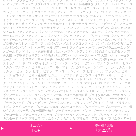
イエロー
ソフトピンク
ソラリナ
タイム
タイム・ハイランドクリーム
ダイアモンドフィズ
ダ
イアンサス・ブラック
ダブルオステオ
ダブル・ホワイト剣弁咲き
ダリア
ダールベルグデージ
ー
チェッカーベリー
チェリーセージ
チモ・ローゼス
チャイニーズハット
チューリップ
チョ
コベリー
チョコレートコスモス
チロリアンデージー
テラコッタ
ディアスシア・ジェンタ
デ
ィアンディカ
ディオレサンス
ディージェイビオラ
デュランタ
デルフィニューム
デンファレ
トゥイニー
トウテイラン
トキアカネ
トリアシスミレ
トルコ・シェリー
トレニア
ドドナエア
ドドナエア・ポップブッシュ
ナチュラルテイスト
ナツザクラ
ナデシコ・ピーチプリンセス
ナ
デシコ・ブラックアダー
ニューサイラン
ニンフ
ネシア・ファンタジーピンク
ネメシア
ネメ
シアニモ
ネメシアメロウ
ネメシアメーテル
ネメシアメーテル・エレーヌ
ネメシアメーテル・
サーモンピンク
ネメシア・ニモ
ネメシア・ネシア
ネメシア・プリティドール
ネメシア・プリ
ティドール・パープル
ネメシア・メロウ
ネメシア・メーテル
ハウステンボス
ハゲイトウ
ハ
ゴロモジャスミン
ハロラギス
ハロラゲス・メルトンブロンズ
ハンギング
ハンギングガザニア
ハンギングバスケット
ハーデンベルギア
ハートブレイカー
ハーブ
ハーブゼラニューム
バイ
オゴールド
バイオレット系寄せ植え
バコパ
バスケットアレンジ
バラのような葉ボタン
バラ
の大苗
バラ咲きジュリアン
バラ咲きジュリアン・シルバーブルー
バラ大苗
バルコニーゼラニ
ューム
バレンシアアイボリーポーチ
バーガンディアイスバーグ
バーガンディー系
バージニア
ストック
バードバス
パティオガーベラ
パンジー
パンジーゼラ
パープルクランベリー
ヒスパ
ニカム・プルプレア
ヒペリカム・ゴールドフォーム
ヒペリカム・シルバーナ
ヒペリカム・ト
リカラー
ヒューケラ
ビオラ
ビオラ マンゴーアンティーク
ビオラ・サンフラッシュ
ビオ
ラ・チョコベリー
ビオラ花絵本
ビジュー・サファイヤ
ビデンス・イエローパレット
ビバーナ
ム
ビバーナム・ティヌス
ビンカ
ビート・ブルズブラッド
ピメレア
ピレア
ピンクアンティー
ク
ピンクイントゥーション
ピーチフロマージュ
ピーチ姫
ファイバー鉢
ファイヤーワークス
ファリナセア
フィットニア
フェア
フェアリーチュール
フェアリーピンク
フチンシア・アイ
スキューブ
フライングエッグ
フランクハードレイ
フリズルシズル
フリリアージュ
フリンジ
系シクラメン
フレンチラベンダー・マール
フローラ黒田園芸
ブライダルベル
ブラキカム
ブ
ラキカム・チェリッシュ
ブラキカム・ホワイティ
ブラスコ
ブラックダリア
ブラックナイト
ブラックバード
ブラックビンカ
ブラックルシアン
ブラッシングブライド
ブリキ
ブリリアン
トピンクアイスバーグ
ブルーエンジェル
ブルーコーラル
ブルーデージー
ブルーデージー・青
いうさぎ
ブルー系
ブルー系寄せ植え
ブードゥースター・ピンク
プチティアラ
プチマカロン
プチロータス
プチロータスジョーイ
プラティセカ・ブルーコメット
プリペット
プリペット・
カスタードリップ
プリムラ
プリムラ・さくらさくら
プリムラ・アラカルト
プリムラ・アート
カラー
プリムラ・オーリキュラ
プリムラ・カルテット
プリムラ・ショコラ
プリムラ・ジュリ
オニヅカ
寄せ植え通販
アン
プリムラ・ブルースプラッシュ
プリンセスアイコ
プルマージュ・ウェーブピンク
プルモ
TOP
『オニ通』
ナリア
プルンパーゴ
プレクトランサス
プレミアム
プレミアムシクラメン
プレミアム・ジュ
リアン
プロフュージョン
ヘミグラフィス
ヘミジギア・マーブルキャンディ
ヘリオフィラ
ヘ