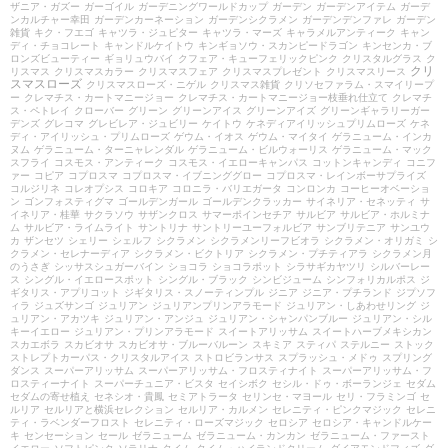
ザニア・ガズー
ガーゴイル
ガーデニングワールドカップ
ガーデン
ガーデンアイテム
ガーデ
ンカルチャー幸田
ガーデンカーネーション
ガーデンシクラメン
ガーデンデンファレ
ガーデン
雑貨
キク・フエゴ
キャツラ・ジュピター
キャツラ・マーズ
キャラメルアンティーク
キャン
ディ・チョコレート
キャンドルケイトウ
キンギョソウ・スカンピードラゴン
キンセンカ・ブ
ロンズビューティー
ギョリュウバイ
クフェア・キューフェリックピンク
クリスタルグラス
ク
クリ
リスマス
クリスマスカラー
クリスマスフェア
クリスマスプレゼント
クリスマスリース
スマスローズ
クリスマスローズ・ニゲル
クリスマス雑貨
クリソセファラム・スマイリープ
ー
クレマチス・カートマニージョー
クレマチス・カートマニージョー枝垂れ仕立て
クレマチ
ス・ペトレイ
クローバー
グリーン
グリーンアイス
グリーンアイズ
グリーンギャラリーガー
デンズ
グレコマ
グレビレア・ジュビリー
ケイトウ
ケネディアイリッシュプリムローズ
ケネ
ディ・アイリッシュ・プリムローズ
ゲウム・イオス
ゲウム・マイタイ
ゲラニューム・インカ
ヌム
ゲラニューム・ターニャレンダル
ゲラニューム・ビルウォーリス
ゲラニューム・マック
スフライ
コスモス・アンティーク
コスモス・イエローキャンパス
コットンキャンディ
コニフ
ァー
コピア
コプロスマ
コプロスマ・イブニンググロー
コプロスマ・レインボーサプライズ
コルジリネ
コレオプシス
コロキア
コロニラ・バリエガータ
コンロンカ
コーヒーオベーショ
ン
ゴンフォスティグマ
ゴールデンガール
ゴールデンクラッカー
サイネリア・セネッティ
サ
イネリア・桂華
サクラソウ
サザンクロス
サマーポインセチア
サルビア
サルビア・ホルミナ
ム
サルビア・ライムライト
サントリナ
サントリーユーフォルビア
サンブリテニア
サンユウ
カ
ザンセツ
シェリー
シェルフ
シクラメン
シクラメンリーフビオラ
シクラメン・オリガミ
シ
クラメン・セレナーディア
シクラメン・ビクトリア
シクラメン・プチティアラ
シクラメン月
のうさぎ
シッサスシュガーバイン
ショコラ
ショコラポット
シラサギカヤツリ
シルバーレー
ス
シングル・イエロースポット
シングル・ブラック
シンビジューム
シンフォリカルポス
ジ
ギタリス・アプリコット
ジギタリス・スノーティンプル
ジニア
ジニア・プチランド
ジプソフ
ィラ
ジュズサンゴ
ジュリアン
ジュリアンプリンアラモード
ジュリアン・しあわせリング
ジ
ュリアン・アカツキ
ジュリアン・アンジュ
ジュリアン・シャンパンブルー
ジュリアン・シル
キーイエロー
ジュリアン・プリンアラモード
スイートアリッサム
スイートハーブメキシカン
スカエボラ
スカビオサ
スカビオサ・ブルーバルーン
スキミア
スティパ
ステルニー
ストック
ストレプトカーパス・クリスタルアイス
ストロビランサス
スプラッシュ・メドゥ
スプリング
ダンス
スーパーアリッサム
スーパーアリッサム・フロスティナイト
スーパーアリッサム・フ
ロスティーナイト
スーパーチュニア・ビスタ
セイシボク
セシル・ドゥ・ボーランジェ
セダム
セダムの寄せ植え
セネシオ・貴鳳
セミアトラータ
セリンセ・マヨール
セリ・フラミンゴ
セ
ルリア
セルリアと横浜セレクション
セルリア・カルメン
セレニティ・ピンクマジック
セレニ
ティ・ラベンダーフロスト
セレニティ・ローズマジック
セロシア
セロシア・キャンドルケー
キ
センセーション
セール
ゼラニューム
ゼラニューム・カンカン
ゼラニューム・ファースト