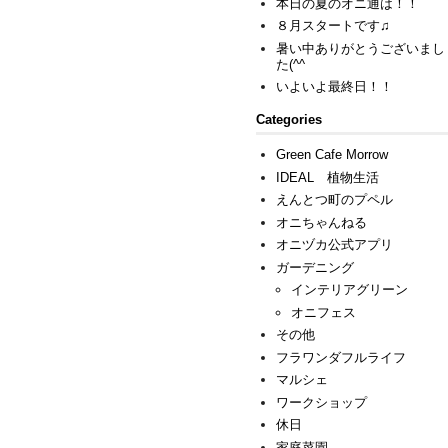
本日の夏のオニ通は！！
８月スタートです♫
暑い中ありがとうございまし
た(^^ゞ
いよいよ最終日！！
Categories
Green Cafe Morrow
IDEAL 植物生活
えんとつ町のプペル
オニちゃんねる
オニヅカ公式アプリ
ガーデニング
インテリアグリーン
オニフェス
その他
フラワンダフルライフ
マルシェ
ワークショップ
休日
家庭菜園