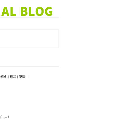
せ植え
|
植栽
|
花壇
….）