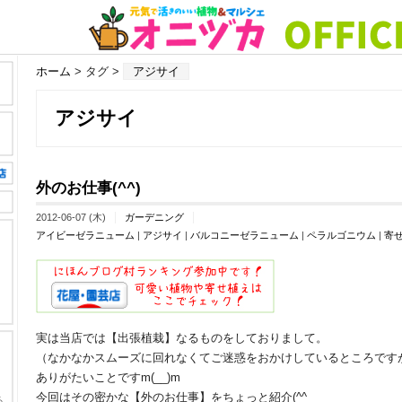
ホーム
> タグ >
アジサイ
アジサイ
外のお仕事(^^)
2012-06-07 (木)
ガーデニング
アイビーゼラニューム
|
アジサイ
|
バルコニーゼラニューム
|
ペラルゴニウム
|
寄
実は当店では【出張植栽】なるものをしておりまして。
（なかなかスムーズに回れなくてご迷惑をおかけしているところですが
ありがたいことですm(__)m
今回はその密かな【外のお仕事】をちょっと紹介(^^ゞ