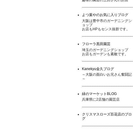
よつ葉やのお気に入りブログ
大阪は豊中市のガーデニングシ
ョップ
お店もHPもセンス抜群です。
フローラ黒田園芸
埼玉のガーデニングショップ
お店もガーデンも素敵です。
Kanekyu金久ブログ
～大阪の面白いお兄さん奮闘記
～
緑のマーケットBLOG
兵庫県に2店舗の園芸店
クリスマスローズ百花店のブロ
グ