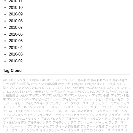
2010-11
2010-10
2010-09
2010-08
2010-07
2010-06
2010-05
2010-04
2010-03
2010-02
Tag Cloud
4月
9月カレンダー
11周年
DJビオラ・バーガンディー
あかね空
あかね色のメイ
あわゆきエ
リカ
お正月
お正月バージョン
お歳暮用
かがり火
くれない
くれないロンド
ご挨拶
さくら
草・プリマ
さざなみ
さにべる
しくらしくら
すい～つビオラ
ぜんざい
つぶらなタヌキ
なでし
こ
においスミレ
ひらりモモ
ひらり・赤ぶどう
べコパ
みかんちゃん
みさき
ゆうぜん
ゆくは
し植物園
よつ葉や
アイアン
アイアンの花台
アイアンバスケット
アイアン雑貨
アイアン３輪
車
アイスラベンダー
アイビーゼラニューム
アイビーゼラニューム・シビル
アイビーゼラ・シ
ュガーベイビー
アイリのスキップ
アカエナ・パープルグースリーフ
アカシア・モニカ
アガス
ターシェ・ゴールデンジュビリー
アキレア
アジサイ
アジュガ
アスター
アステリア
アスフォ
デリネ・イエローキャンドル
アズレア
アネモネ
アネモネとビオラ
アフリカンアイズ
アベリ
ア・コンフェッティー
アマランサス
アヤリッチバイカラーパープル
アラビス
アラビス・グラ
シア
アリッサム・サミット
アルストロメリア
アルテナンテラ・ポリゴノイデス
アルテナンテ
ラ・ルビノイデス
アルテルナンテラ
アルテンナンテラ
アンソニー・パーカー
アンティリス・
レッドカーペット
アンティーク系
アンティーク調な雑貨
アンティーク雑貨
アークトチス
ア
ークトチス・グランディス
イオノプシディウム
イソトマ
イチゴのミルフィーユ
イベリス
イ