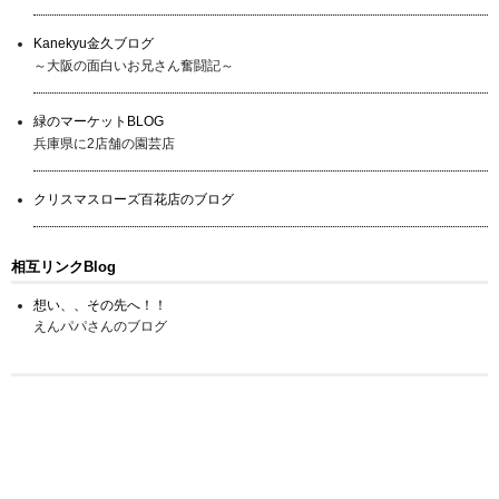
Kanekyu金久ブログ
～大阪の面白いお兄さん奮闘記～
緑のマーケットBLOG
兵庫県に2店舗の園芸店
クリスマスローズ百花店のブログ
相互リンクBlog
想い、、その先へ！！
えんパパさんのブログ