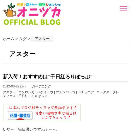
ホーム
> タグ >
アスター
アスター
新入荷！おすすめは“千日紅ろりぽっぷ”
2012-08-22 (水)
ガーデニング
アスター
|
コンロンカ
|
ハゲイトウ
|
プルンパーゴ
|
ペチュニア
|
ロータス・クレ
ティクス
|
千日紅・ろりぽっぷ
いや～、毎日暑いですねぇ～～。