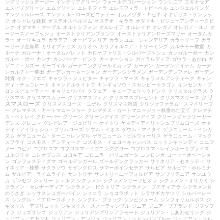
ングリッシュデージー
インテリアグリーン
ウォールデコレーション
ウンシニア
エキナセア
エスピノグリーン
エムグリーン
エレモフィラ
エレモフィラ・トビーベル
エンジェルリング
エンジェルレース
エンジェル・ローズピコティー
オカメヅタ・キセキ
オキザリス・サンラッ
ク
オシャレな雑貨
オステオスペルマム
オステオ・キララ
オダマキ・ビジューアンティークピ
ンク
オダマキ・マーブル
オルトシフォン
オルレイア
オルレイヤ
オレガノ
オレガノ・ユノ
オ
ージースノーブッシュ
オーストラリアンプランツ
オーストラリアンローズマリー
オータムカ
ラー
オーリキュラ
カラテア・オービフォリア
カランコエ・シャンデリア
カラーリーフ
カラ
ーリーフ金魚草
カリオプテリス
カリオペ
カリフォルニア・ドリーミング
カルチャー教室
カ
ルーナ
カルーナ・オータムパレット
カロケファリス・シルバーブッシュ
カンガルーポー
カン
ガルー・ポー
カンナ
カンパーナ・ピンク
カーネーション
ガイラルディア
ガウラ・あかね
ガ
ザニア・ガズー
ガーゴイル
ガーデニングワールドカップ
ガーデン
ガーデンアイテム
ガーデ
ンカルチャー幸田
ガーデンカーネーション
ガーデンシクラメン
ガーデンデンファレ
ガーデン
雑貨
キク・フエゴ
キャツラ・ジュピター
キャツラ・マーズ
キャラメルアンティーク
キャン
ディ・チョコレート
キャンドルケイトウ
キンギョソウ・スカンピードラゴン
キンセンカ・ブ
ロンズビューティー
ギョリュウバイ
クフェア・キューフェリックピンク
クリスタルグラス
ク
クリ
リスマス
クリスマスカラー
クリスマスフェア
クリスマスプレゼント
クリスマスリース
スマスローズ
クリスマスローズ・ニゲル
クリスマス雑貨
クリソセファラム・スマイリープ
ー
クレマチス・カートマニージョー
クレマチス・カートマニージョー枝垂れ仕立て
クレマチ
ス・ペトレイ
クローバー
グリーン
グリーンアイス
グリーンアイズ
グリーンギャラリーガー
デンズ
グレコマ
グレビレア・ジュビリー
ケイトウ
ケネディアイリッシュプリムローズ
ケネ
ディ・アイリッシュ・プリムローズ
ゲウム・イオス
ゲウム・マイタイ
ゲラニューム・インカ
ヌム
ゲラニューム・ターニャレンダル
ゲラニューム・ビルウォーリス
ゲラニューム・マック
スフライ
コスモス・アンティーク
コスモス・イエローキャンパス
コットンキャンディ
コニフ
ァー
コピア
コプロスマ
コプロスマ・イブニンググロー
コプロスマ・レインボーサプライズ
コルジリネ
コレオプシス
コロキア
コロニラ・バリエガータ
コンロンカ
コーヒーオベーショ
ン
ゴンフォスティグマ
ゴールデンガール
ゴールデンクラッカー
サイネリア・セネッティ
サ
イネリア・桂華
サクラソウ
サザンクロス
サマーポインセチア
サルビア
サルビア・ホルミナ
ム
サルビア・ライムライト
サントリナ
サントリーユーフォルビア
サンブリテニア
サンユウ
カ
ザンセツ
シェリー
シェルフ
シクラメン
シクラメンリーフビオラ
シクラメン・オリガミ
シ
クラメン・セレナーディア
シクラメン・ビクトリア
シクラメン・プチティアラ
シクラメン月
のうさぎ
シッサスシュガーバイン
ショコラ
ショコラポット
シラサギカヤツリ
シルバーレー
ス
シングル・イエロースポット
シングル・ブラック
シンビジューム
シンフォリカルポス
ジ
ギタリス・アプリコット
ジギタリス・スノーティンプル
ジニア
ジニア・プチランド
ジプソフ
ィラ
ジュズサンゴ
ジュリアン
ジュリアンプリンアラモード
ジュリアン・しあわせリング
ジ
ュリアン・アカツキ
ジュリアン・アンジュ
ジュリアン・シャンパンブルー
ジュリアン・シル