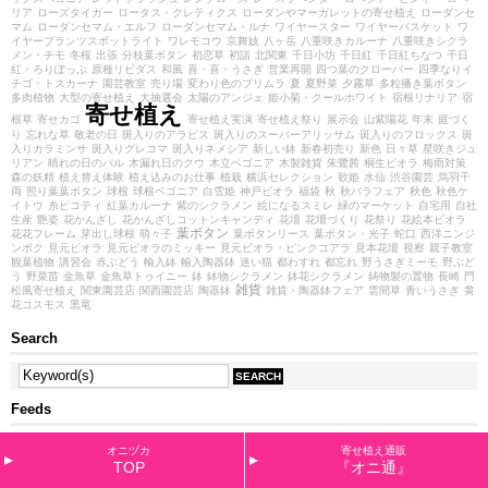
リア
ローズタイガー
ロータス・クレティクス
ローダンやマーガレットの寄せ植え
ローダンセ
マム
ローダンセマム・エルフ
ローダンセマム・ルナ
ワイヤースター
ワイヤーバスケット
ワ
イヤープランツスポットライト
ワレモコウ
京舞妓
八ヶ岳
八重咲きカルーナ
八重咲きシクラ
メン・チモ
冬桜
出張
分枝葉ボタン
初恋草
初詣
北関東
千日小坊
千日紅
千日紅ちなつ
千日
紅・ろりぽっぷ
原種リビダス
和風
喜・喜・うさぎ
営業再開
四つ葉のクローバー
四季なりイ
チゴ・トスカーナ
園芸教室
売り場
変わり色のプリムラ
夏
夏野菜
夕霧草
多粒播き葉ボタン
多肉植物
大型の寄せ植え
大抽選会
太陽のアンジェ
姫小菊・クールホワイト
宿根リナリア
宿
寄せ植え
根草
寄せカゴ
寄せ植え実演
寄せ植え祭り
展示会
山紫陽花
年末
庭づく
り
忘れな草
敬老の日
斑入りのアラビス
斑入りのスーパーアリッサム
斑入りのフロックス
斑
入りカラミンサ
斑入りグレコマ
斑入りネメシア
新しい鉢
新春初売り
新色
日々草
星咲きジュ
リアン
晴れの日のパル
木漏れ日のクウ
木立ベゴニア
木製雑貨
朱鷺茜
桐生ビオラ
梅雨対策
森の妖精
植え替え体験
植え込みのお仕事
植栽
横浜セレクション
歌姫
水仙
渋谷園芸
烏羽千
両
照り葉葉ボタン
球根
球根ベゴニア
白雪姫
神戸ビオラ
福袋
秋
秋バラフェア
秋色
秋色ケ
イトウ
糸ピコティ
紅葉カルーナ
紫のシクラメン
絵になるスミレ
緑のマーケット
自宅用
自社
生産
艶姿
花かんざし
花かんざしコットンキャンディ
花壇
花壇づくり
花祭り
花絵本ビオラ
葉ボタン
花花フレーム
芽出し球根
萌々子
葉ボタンリース
葉ボタン・光子
蛇口
西洋ニンジ
ンボク
見元ビオラ
見元ビオラのミッキー
見元ビオラ・ピンクコアラ
見本花壇
視察
親子教室
観葉植物
講習会
赤ぶどう
輸入鉢
輸入陶器鉢
迷い猫
都わすれ
都忘れ
野うさぎミーモ
野ぶど
う
野菜苗
金魚草
金魚草トゥイニー
鉢
鉢物シクラメン
鉢花シクラメン
鋳物製の置物
長崎
門
雑貨
松風寄せ植え
関東園芸店
関西園芸店
陶器鉢
雑貨・陶器鉢フェア
雲間草
青いうさぎ
黄
花コスモス
黒竜
Search
Feeds
All Entries(RSS2.0)
オニヅカ
寄せ植え通販
TOP
『オニ通』
All Entries(Atom)