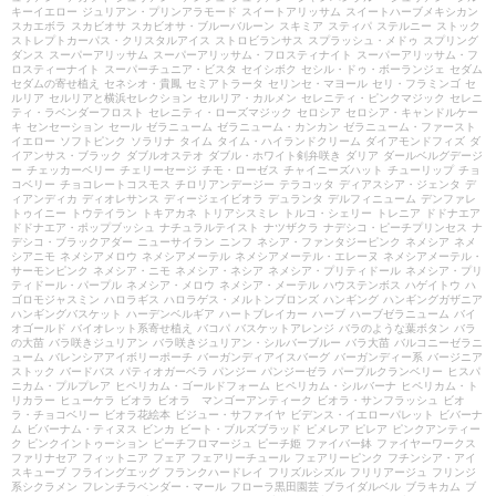
キーイエロー
ジュリアン・プリンアラモード
スイートアリッサム
スイートハーブメキシカン
スカエボラ
スカビオサ
スカビオサ・ブルーバルーン
スキミア
スティパ
ステルニー
ストック
ストレプトカーパス・クリスタルアイス
ストロビランサス
スプラッシュ・メドゥ
スプリング
ダンス
スーパーアリッサム
スーパーアリッサム・フロスティナイト
スーパーアリッサム・フ
ロスティーナイト
スーパーチュニア・ビスタ
セイシボク
セシル・ドゥ・ボーランジェ
セダム
セダムの寄せ植え
セネシオ・貴鳳
セミアトラータ
セリンセ・マヨール
セリ・フラミンゴ
セ
ルリア
セルリアと横浜セレクション
セルリア・カルメン
セレニティ・ピンクマジック
セレニ
ティ・ラベンダーフロスト
セレニティ・ローズマジック
セロシア
セロシア・キャンドルケー
キ
センセーション
セール
ゼラニューム
ゼラニューム・カンカン
ゼラニューム・ファースト
イエロー
ソフトピンク
ソラリナ
タイム
タイム・ハイランドクリーム
ダイアモンドフィズ
ダ
イアンサス・ブラック
ダブルオステオ
ダブル・ホワイト剣弁咲き
ダリア
ダールベルグデージ
ー
チェッカーベリー
チェリーセージ
チモ・ローゼス
チャイニーズハット
チューリップ
チョ
コベリー
チョコレートコスモス
チロリアンデージー
テラコッタ
ディアスシア・ジェンタ
デ
ィアンディカ
ディオレサンス
ディージェイビオラ
デュランタ
デルフィニューム
デンファレ
トゥイニー
トウテイラン
トキアカネ
トリアシスミレ
トルコ・シェリー
トレニア
ドドナエア
ドドナエア・ポップブッシュ
ナチュラルテイスト
ナツザクラ
ナデシコ・ピーチプリンセス
ナ
デシコ・ブラックアダー
ニューサイラン
ニンフ
ネシア・ファンタジーピンク
ネメシア
ネメ
シアニモ
ネメシアメロウ
ネメシアメーテル
ネメシアメーテル・エレーヌ
ネメシアメーテル・
サーモンピンク
ネメシア・ニモ
ネメシア・ネシア
ネメシア・プリティドール
ネメシア・プリ
ティドール・パープル
ネメシア・メロウ
ネメシア・メーテル
ハウステンボス
ハゲイトウ
ハ
ゴロモジャスミン
ハロラギス
ハロラゲス・メルトンブロンズ
ハンギング
ハンギングガザニア
ハンギングバスケット
ハーデンベルギア
ハートブレイカー
ハーブ
ハーブゼラニューム
バイ
オゴールド
バイオレット系寄せ植え
バコパ
バスケットアレンジ
バラのような葉ボタン
バラ
の大苗
バラ咲きジュリアン
バラ咲きジュリアン・シルバーブルー
バラ大苗
バルコニーゼラニ
ューム
バレンシアアイボリーポーチ
バーガンディアイスバーグ
バーガンディー系
バージニア
ストック
バードバス
パティオガーベラ
パンジー
パンジーゼラ
パープルクランベリー
ヒスパ
ニカム・プルプレア
ヒペリカム・ゴールドフォーム
ヒペリカム・シルバーナ
ヒペリカム・ト
リカラー
ヒューケラ
ビオラ
ビオラ マンゴーアンティーク
ビオラ・サンフラッシュ
ビオ
ラ・チョコベリー
ビオラ花絵本
ビジュー・サファイヤ
ビデンス・イエローパレット
ビバーナ
ム
ビバーナム・ティヌス
ビンカ
ビート・ブルズブラッド
ピメレア
ピレア
ピンクアンティー
ク
ピンクイントゥーション
ピーチフロマージュ
ピーチ姫
ファイバー鉢
ファイヤーワークス
ファリナセア
フィットニア
フェア
フェアリーチュール
フェアリーピンク
フチンシア・アイ
スキューブ
フライングエッグ
フランクハードレイ
フリズルシズル
フリリアージュ
フリンジ
系シクラメン
フレンチラベンダー・マール
フローラ黒田園芸
ブライダルベル
ブラキカム
ブ