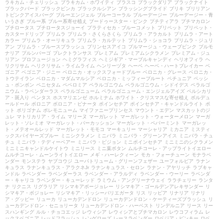
ラキカム・チェリッシュ
ブラキカム・ホワイティ
ブラスコ
ブラックダリア
ブラックナイト
ブラックバード
ブラックビンカ
ブラックルシアン
ブラッシングブライド
ブリキ
ブリリアン
トピンクアイスバーグ
ブルーエンジェル
ブルーコーラル
ブルーデージー
ブルーデージー・青
いうさぎ
ブルー系
ブルー系寄せ植え
ブードゥースター・ピンク
プチティアラ
プチマカロン
プチロータス
プチロータスジョーイ
プラティセカ・ブルーコメット
プリペット
プリペット・
カスタードリップ
プリムラ
プリムラ・さくらさくら
プリムラ・アラカルト
プリムラ・アート
カラー
プリムラ・オーリキュラ
プリムラ・カルテット
プリムラ・ショコラ
プリムラ・ジュリ
アン
プリムラ・ブルースプラッシュ
プリンセスアイコ
プルマージュ・ウェーブピンク
プルモ
ナリア
プルンパーゴ
プレクトランサス
プレミアム
プレミアムシクラメン
プレミアム・ジュ
リアン
プロフュージョン
ヘミグラフィス
ヘミジギア・マーブルキャンディ
ヘリオフィラ
ヘ
リクリサム
ヘリクリサム・ライムライム
ヘンリーヅタ
ヘーベ
ヘーベ・ハートブレイカー
ベ
ゴニア
ベゴニア・ジニー
ベロニカ・オックスフォードブルー
ベロニカ・グレース
ベロニカ・
トウテイラン
ベロニカ・マダムマルシア
ベロニカ・ミッフィープルート
ペチュニア
ペッシ
ュ・ボンボン
ペニセタム
ペペロミア
ペラルゴニウム
ペラルゴニウム・シドイデス
ペラルゴ
ニウム・ラベンダーラス
ペラルゴニューム
ペラルゴニューム・エンジェルアイズ
ペルシカリ
ア・斑入り
ペンタス
ホスマリエンゼ
ホルミナム
ホワイト・クリスマスな寄せ植え
ボルデュ
ールドール
ボロニア
ボロニア・ピナータ
ポインセチア
ポインセチア・キャンドルライト
ポ
ット
ポリゴナム
ポレモニューム
マイファニープリンセス
マウント・エデン
マスカットのジ
ュレ
マトリカリア・ライム
マリーヌ
マーガレット
マーガレット・ウォーターメロン
マーガ
レット・ソレミオ
マーガレット・パーカッション
マーガレット・ペパーミント
マーガレッ
ト・メテオールレッド
マーガレット・モモコ
マーキュリー
マーシャリア
ミカニア
ミスティ
ックスパイヤーズブルー
ミニシクラメン
ミニバラ
ミニバラ・グリーンアイス
ミニバラ・チュ
チュ
ミニバラ・テディーベアー
ミニバラ・ピジョン
ミニポインセチア
ミニミニのシクラメン
ミニミニキャンドルケイトウ
ミニリース
ミニ葉ボタン
ムルチコーレ・アップライトイエロー
ムルチコーレ・ムーンライトイエロー
メギ・ハーレクィーン
モカ・フォーチューン
モナラベ
ンダー
モンステラ
ヤブコウジ
ユーパトリューム・グリーンフェザー
ユーフォルビア
ラナン
キュラス
ラナンキュラス・アラクネJr
ラナンキュラス・セロン
ラナン・アヤリッチ
ラブキャ
ンドル
ラベンダー
ラベンダーラス
ラベンダー・アラルディ
ラベンダー・ウーリー
ラベンダ
ー・キャリコ
ラベンダー・キューレッド
ラミウム・アングリーナウェイ
ララチェリー
ランタ
ナ
リクニス
リグラリア
リシマキアボージョレー
リシマキア・ゴールデンアレキサンダー
リ
シマキア・ボジョレー
リシマキア・リッシーバリエガータ
リス
リッピア
リナリア
リナリ
ア・グッピー
リューカ
リューカデンドロン
リューカデンドロン・ケーティーズブラッシュ
リ
ューカデンドロン・セニョリータ
リューカデンドロン・ハーベスト
リンデルニア
リース
リー
スハンギング
ルル・チョコエッジ
レウィシア
レウィシアとプチマカロン
レウコフィラム
レ
ックスベゴニア
レッドフラッシュ
レンゲローズ
レースラベンダー
ロベジア・ピンキー
ロベ