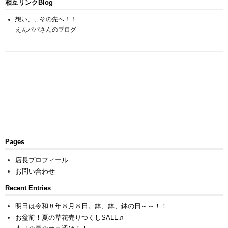
相互リンクBlog
想い、、その先へ！！
えんパパさんのブログ
Pages
店長プロフィール
お問い合わせ
Recent Entries
明日は令和８年８月８日。鉢、鉢、鉢の日～～！！
お盆前！夏の草花売りつくしSALE♫