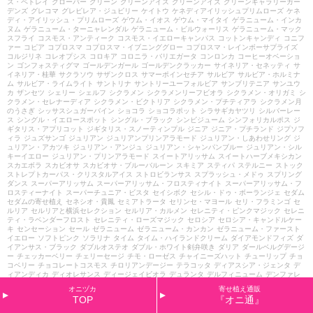
ス・ペトレイ
クローバー
グリーン
グリーンアイス
グリーンアイズ
グリーンギャラリーガー
デンズ
グレコマ
グレビレア・ジュビリー
ケイトウ
ケネディアイリッシュプリムローズ
ケネ
ディ・アイリッシュ・プリムローズ
ゲウム・イオス
ゲウム・マイタイ
ゲラニューム・インカ
ヌム
ゲラニューム・ターニャレンダル
ゲラニューム・ビルウォーリス
ゲラニューム・マック
スフライ
コスモス・アンティーク
コスモス・イエローキャンパス
コットンキャンディ
コニフ
ァー
コピア
コプロスマ
コプロスマ・イブニンググロー
コプロスマ・レインボーサプライズ
コルジリネ
コレオプシス
コロキア
コロニラ・バリエガータ
コンロンカ
コーヒーオベーショ
ン
ゴンフォスティグマ
ゴールデンガール
ゴールデンクラッカー
サイネリア・セネッティ
サ
イネリア・桂華
サクラソウ
サザンクロス
サマーポインセチア
サルビア
サルビア・ホルミナ
ム
サルビア・ライムライト
サントリナ
サントリーユーフォルビア
サンブリテニア
サンユウ
カ
ザンセツ
シェリー
シェルフ
シクラメン
シクラメンリーフビオラ
シクラメン・オリガミ
シ
クラメン・セレナーディア
シクラメン・ビクトリア
シクラメン・プチティアラ
シクラメン月
のうさぎ
シッサスシュガーバイン
ショコラ
ショコラポット
シラサギカヤツリ
シルバーレー
ス
シングル・イエロースポット
シングル・ブラック
シンビジューム
シンフォリカルポス
ジ
ギタリス・アプリコット
ジギタリス・スノーティンプル
ジニア
ジニア・プチランド
ジプソフ
ィラ
ジュズサンゴ
ジュリアン
ジュリアンプリンアラモード
ジュリアン・しあわせリング
ジ
ュリアン・アカツキ
ジュリアン・アンジュ
ジュリアン・シャンパンブルー
ジュリアン・シル
キーイエロー
ジュリアン・プリンアラモード
スイートアリッサム
スイートハーブメキシカン
スカエボラ
スカビオサ
スカビオサ・ブルーバルーン
スキミア
スティパ
ステルニー
ストック
ストレプトカーパス・クリスタルアイス
ストロビランサス
スプラッシュ・メドゥ
スプリング
ダンス
スーパーアリッサム
スーパーアリッサム・フロスティナイト
スーパーアリッサム・フ
ロスティーナイト
スーパーチュニア・ビスタ
セイシボク
セシル・ドゥ・ボーランジェ
セダム
セダムの寄せ植え
セネシオ・貴鳳
セミアトラータ
セリンセ・マヨール
セリ・フラミンゴ
セ
ルリア
セルリアと横浜セレクション
セルリア・カルメン
セレニティ・ピンクマジック
セレニ
ティ・ラベンダーフロスト
セレニティ・ローズマジック
セロシア
セロシア・キャンドルケー
キ
センセーション
セール
ゼラニューム
ゼラニューム・カンカン
ゼラニューム・ファースト
イエロー
ソフトピンク
ソラリナ
タイム
タイム・ハイランドクリーム
ダイアモンドフィズ
ダ
イアンサス・ブラック
ダブルオステオ
ダブル・ホワイト剣弁咲き
ダリア
ダールベルグデージ
ー
チェッカーベリー
チェリーセージ
チモ・ローゼス
チャイニーズハット
チューリップ
チョ
コベリー
チョコレートコスモス
チロリアンデージー
テラコッタ
ディアスシア・ジェンタ
デ
ィアンディカ
ディオレサンス
ディージェイビオラ
デュランタ
デルフィニューム
デンファレ
トゥイニー
トウテイラン
トキアカネ
トリアシスミレ
トルコ・シェリー
トレニア
ドドナエア
オニヅカ
寄せ植え通販
ドドナエア・ポップブッシュ
ナチュラルテイスト
ナツザクラ
ナデシコ・ピーチプリンセス
ナ
TOP
『オニ通』
デシコ・ブラックアダー
ニューサイラン
ニンフ
ネシア・ファンタジーピンク
ネメシア
ネメ
シアニモ
ネメシアメロウ
ネメシアメーテル
ネメシアメーテル・エレーヌ
ネメシアメーテル・