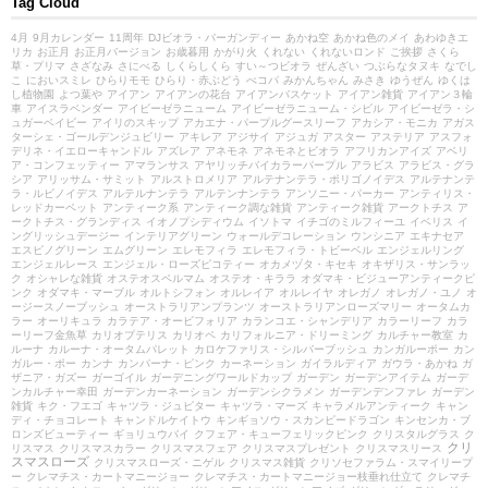
Tag Cloud
4月
9月カレンダー
11周年
DJビオラ・バーガンディー
あかね空
あかね色のメイ
あわゆきエ
リカ
お正月
お正月バージョン
お歳暮用
かがり火
くれない
くれないロンド
ご挨拶
さくら
草・プリマ
さざなみ
さにべる
しくらしくら
すい～つビオラ
ぜんざい
つぶらなタヌキ
なでし
こ
においスミレ
ひらりモモ
ひらり・赤ぶどう
べコパ
みかんちゃん
みさき
ゆうぜん
ゆくは
し植物園
よつ葉や
アイアン
アイアンの花台
アイアンバスケット
アイアン雑貨
アイアン３輪
車
アイスラベンダー
アイビーゼラニューム
アイビーゼラニューム・シビル
アイビーゼラ・シ
ュガーベイビー
アイリのスキップ
アカエナ・パープルグースリーフ
アカシア・モニカ
アガス
ターシェ・ゴールデンジュビリー
アキレア
アジサイ
アジュガ
アスター
アステリア
アスフォ
デリネ・イエローキャンドル
アズレア
アネモネ
アネモネとビオラ
アフリカンアイズ
アベリ
ア・コンフェッティー
アマランサス
アヤリッチバイカラーパープル
アラビス
アラビス・グラ
シア
アリッサム・サミット
アルストロメリア
アルテナンテラ・ポリゴノイデス
アルテナンテ
ラ・ルビノイデス
アルテルナンテラ
アルテンナンテラ
アンソニー・パーカー
アンティリス・
レッドカーペット
アンティーク系
アンティーク調な雑貨
アンティーク雑貨
アークトチス
ア
ークトチス・グランディス
イオノプシディウム
イソトマ
イチゴのミルフィーユ
イベリス
イ
ングリッシュデージー
インテリアグリーン
ウォールデコレーション
ウンシニア
エキナセア
エスピノグリーン
エムグリーン
エレモフィラ
エレモフィラ・トビーベル
エンジェルリング
エンジェルレース
エンジェル・ローズピコティー
オカメヅタ・キセキ
オキザリス・サンラッ
ク
オシャレな雑貨
オステオスペルマム
オステオ・キララ
オダマキ・ビジューアンティークピ
ンク
オダマキ・マーブル
オルトシフォン
オルレイア
オルレイヤ
オレガノ
オレガノ・ユノ
オ
ージースノーブッシュ
オーストラリアンプランツ
オーストラリアンローズマリー
オータムカ
ラー
オーリキュラ
カラテア・オービフォリア
カランコエ・シャンデリア
カラーリーフ
カラ
ーリーフ金魚草
カリオプテリス
カリオペ
カリフォルニア・ドリーミング
カルチャー教室
カ
ルーナ
カルーナ・オータムパレット
カロケファリス・シルバーブッシュ
カンガルーポー
カン
ガルー・ポー
カンナ
カンパーナ・ピンク
カーネーション
ガイラルディア
ガウラ・あかね
ガ
ザニア・ガズー
ガーゴイル
ガーデニングワールドカップ
ガーデン
ガーデンアイテム
ガーデ
ンカルチャー幸田
ガーデンカーネーション
ガーデンシクラメン
ガーデンデンファレ
ガーデン
雑貨
キク・フエゴ
キャツラ・ジュピター
キャツラ・マーズ
キャラメルアンティーク
キャン
ディ・チョコレート
キャンドルケイトウ
キンギョソウ・スカンピードラゴン
キンセンカ・ブ
ロンズビューティー
ギョリュウバイ
クフェア・キューフェリックピンク
クリスタルグラス
ク
クリ
リスマス
クリスマスカラー
クリスマスフェア
クリスマスプレゼント
クリスマスリース
スマスローズ
クリスマスローズ・ニゲル
クリスマス雑貨
クリソセファラム・スマイリープ
ー
クレマチス・カートマニージョー
クレマチス・カートマニージョー枝垂れ仕立て
クレマチ