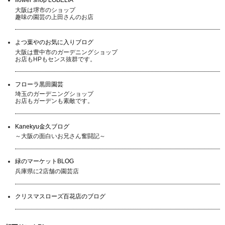
大阪は堺市のショップ
趣味の園芸の上田さんのお店
よつ葉やのお気に入りブログ
大阪は豊中市のガーデニングショップ
お店もHPもセンス抜群です。
フローラ黒田園芸
埼玉のガーデニングショップ
お店もガーデンも素敵です。
Kanekyu金久ブログ
～大阪の面白いお兄さん奮闘記～
緑のマーケットBLOG
兵庫県に2店舗の園芸店
クリスマスローズ百花店のブログ