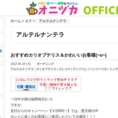
ホーム
> タグ >
アルテルナンテラ
アルテルナンテラ
おすすめカリオプテリス＆かわいいお客様(~o~)
2012-06-18 (月)
ガーデニング
アルテルナンテラ
|
カリオプテリス
|
グレコマ
|
デンファレ
|
ヘンリーヅタ
|
リンデ
一日中大雨の福岡地方(>.<)
ですが、
先日からのキャンペーン【￥100均一】では、悪天候の中
ホントに多くのお客様にご来店いただいて大盛況！！！