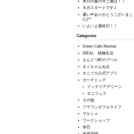
本日の夏のオニ通は！！
８月スタートです♫
暑い中ありがとうございまし
た(^^ゞ
いよいよ最終日！！
Categories
Green Cafe Morrow
IDEAL 植物生活
えんとつ町のプペル
オニちゃんねる
オニヅカ公式アプリ
ガーデニング
インテリアグリーン
オニフェス
その他
フラワンダフルライフ
マルシェ
ワークショップ
休日
家庭菜園