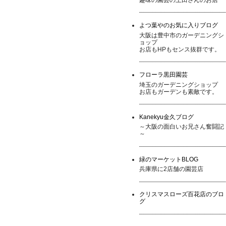
よつ葉やのお気に入りブログ
大阪は豊中市のガーデニングシ
ョップ
お店もHPもセンス抜群です。
フローラ黒田園芸
埼玉のガーデニングショップ
お店もガーデンも素敵です。
Kanekyu金久ブログ
～大阪の面白いお兄さん奮闘記
～
緑のマーケットBLOG
兵庫県に2店舗の園芸店
クリスマスローズ百花店のブロ
グ