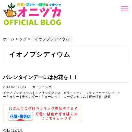
ホーム
> タグ >
イオノプシディウム
イオノプシディウム
バレンタインデーにはお花を！！
2013-02-14 (木)
ガーデニング
イオノプシディウム
|
スプリングダンス
|
ゼラニューム
|
フランクハードレイ
|
マ
ーキュリー
|
ラベンダー・キューレッド
|
ローダンセマム
|
寄せ植え
|
雑貨
今日は2/14。