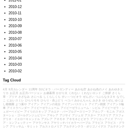
2011-01
2010-12
2010-11
2010-10
2010-09
2010-08
2010-07
2010-06
2010-05
2010-04
2010-03
2010-02
Tag Cloud
4月
9月カレンダー
11周年
DJビオラ・バーガンディー
あかね空
あかね色のメイ
あわゆきエ
リカ
お正月
お正月バージョン
お歳暮用
かがり火
くれない
くれないロンド
ご挨拶
さくら
草・プリマ
さざなみ
さにべる
しくらしくら
すい～つビオラ
ぜんざい
つぶらなタヌキ
なでし
こ
においスミレ
ひらりモモ
ひらり・赤ぶどう
べコパ
みかんちゃん
みさき
ゆうぜん
ゆくは
し植物園
よつ葉や
アイアン
アイアンの花台
アイアンバスケット
アイアン雑貨
アイアン３輪
車
アイスラベンダー
アイビーゼラニューム
アイビーゼラニューム・シビル
アイビーゼラ・シ
ュガーベイビー
アイリのスキップ
アカエナ・パープルグースリーフ
アカシア・モニカ
アガス
ターシェ・ゴールデンジュビリー
アキレア
アジサイ
アジュガ
アスター
アステリア
アスフォ
デリネ・イエローキャンドル
アズレア
アネモネ
アネモネとビオラ
アフリカンアイズ
アベリ
ア・コンフェッティー
アマランサス
アヤリッチバイカラーパープル
アラビス
アラビス・グラ
シア
アリッサム・サミット
アルストロメリア
アルテナンテラ・ポリゴノイデス
アルテナンテ