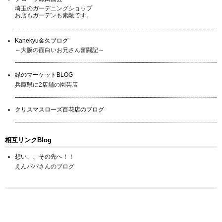
埼玉のガーデニングショップ
お店もガーデンも素敵です。
Kanekyu金久ブログ
～大阪の面白いお兄さん奮闘記～
緑のマーケットBLOG
兵庫県に2店舗の園芸店
クリスマスローズ百花店のブログ
相互リンクBlog
想い、、その先へ！！
えんパパさんのブログ