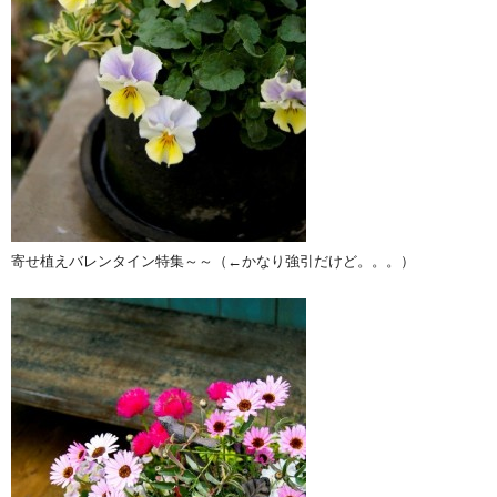
寄せ植えバレンタイン特集～～（←かなり強引だけど。。。）