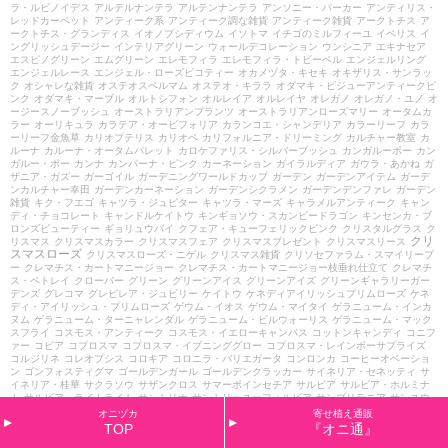
ラ・ルビノイデス
アルテルナンテラ
アルテンナンテラ
アンソニー・パーカー
アンティリス・
レッドカーペット
アンティーク系
アンティーク調な雑貨
アンティーク雑貨
アークトチス
ア
ークトチス・グランディス
イオノプシディウム
イソトマ
イチゴのミルフィーユ
イベリス
イ
ングリッシュデージー
インテリアグリーン
ウォールデコレーション
ウンシニア
エキナセア
エスピノグリーン
エムグリーン
エレモフィラ
エレモフィラ・トビーベル
エンジェルリング
エンジェルレース
エンジェル・ローズピコティー
オカメヅタ・キセキ
オキザリス・サンラッ
ク
オシャレな雑貨
オステオスペルマム
オステオ・キララ
オダマキ・ビジューアンティークピ
ンク
オダマキ・マーブル
オルトシフォン
オルレイア
オルレイヤ
オレガノ
オレガノ・ユノ
オ
ージースノーブッシュ
オーストラリアンプランツ
オーストラリアンローズマリー
オータムカ
ラー
オーリキュラ
カラテア・オービフォリア
カランコエ・シャンデリア
カラーリーフ
カラ
ーリーフ金魚草
カリオプテリス
カリオペ
カリフォルニア・ドリーミング
カルチャー教室
カ
ルーナ
カルーナ・オータムパレット
カロケファリス・シルバーブッシュ
カンガルーポー
カン
ガルー・ポー
カンナ
カンパーナ・ピンク
カーネーション
ガイラルディア
ガウラ・あかね
ガ
ザニア・ガズー
ガーゴイル
ガーデニングワールドカップ
ガーデン
ガーデンアイテム
ガーデ
ンカルチャー幸田
ガーデンカーネーション
ガーデンシクラメン
ガーデンデンファレ
ガーデン
雑貨
キク・フエゴ
キャツラ・ジュピター
キャツラ・マーズ
キャラメルアンティーク
キャン
ディ・チョコレート
キャンドルケイトウ
キンギョソウ・スカンピードラゴン
キンセンカ・ブ
ロンズビューティー
ギョリュウバイ
クフェア・キューフェリックピンク
クリスタルグラス
ク
クリ
リスマス
クリスマスカラー
クリスマスフェア
クリスマスプレゼント
クリスマスリース
スマスローズ
クリスマスローズ・ニゲル
クリスマス雑貨
クリソセファラム・スマイリープ
ー
クレマチス・カートマニージョー
クレマチス・カートマニージョー枝垂れ仕立て
クレマチ
ス・ペトレイ
クローバー
グリーン
グリーンアイス
グリーンアイズ
グリーンギャラリーガー
デンズ
グレコマ
グレビレア・ジュビリー
ケイトウ
ケネディアイリッシュプリムローズ
ケネ
ディ・アイリッシュ・プリムローズ
ゲウム・イオス
ゲウム・マイタイ
ゲラニューム・インカ
ヌム
ゲラニューム・ターニャレンダル
ゲラニューム・ビルウォーリス
ゲラニューム・マック
スフライ
コスモス・アンティーク
コスモス・イエローキャンパス
コットンキャンディ
コニフ
ァー
コピア
コプロスマ
コプロスマ・イブニンググロー
コプロスマ・レインボーサプライズ
コルジリネ
コレオプシス
コロキア
コロニラ・バリエガータ
コンロンカ
コーヒーオベーショ
ン
ゴンフォスティグマ
ゴールデンガール
ゴールデンクラッカー
サイネリア・セネッティ
サ
イネリア・桂華
サクラソウ
サザンクロス
サマーポインセチア
サルビア
サルビア・ホルミナ
ム
サルビア・ライムライト
サントリナ
サントリーユーフォルビア
サンブリテニア
サンユウ
カ
ザンセツ
シェリー
シェルフ
シクラメン
シクラメンリーフビオラ
シクラメン・オリガミ
シ
オニヅカ
寄せ植え通販
クラメン・セレナーディア
シクラメン・ビクトリア
シクラメン・プチティアラ
シクラメン月
TOP
『オニ通』
のうさぎ
シッサスシュガーバイン
ショコラ
ショコラポット
シラサギカヤツリ
シルバーレー