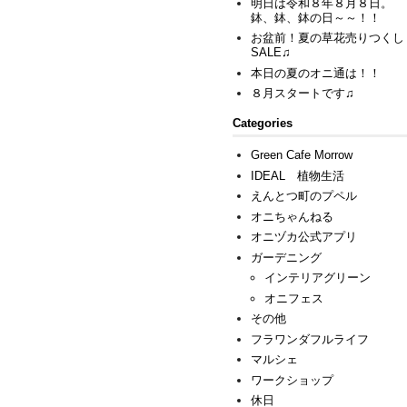
明日は令和８年８月８日。
鉢、鉢、鉢の日～～！！
お盆前！夏の草花売りつくし
SALE♫
本日の夏のオニ通は！！
８月スタートです♫
Categories
Green Cafe Morrow
IDEAL 植物生活
えんとつ町のプペル
オニちゃんねる
オニヅカ公式アプリ
ガーデニング
インテリアグリーン
オニフェス
その他
フラワンダフルライフ
マルシェ
ワークショップ
休日