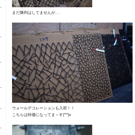
まだ陳列はしてませんが….
ウォールデコレーションも入荷！！
こちらは特価になってま～す(^^)v