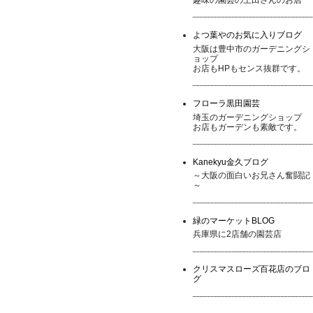
よつ葉やのお気に入りブログ
大阪は豊中市のガーデニングシ
ョップ
お店もHPもセンス抜群です。
フローラ黒田園芸
埼玉のガーデニングショップ
お店もガーデンも素敵です。
Kanekyu金久ブログ
～大阪の面白いお兄さん奮闘記
～
緑のマーケットBLOG
兵庫県に2店舗の園芸店
クリスマスローズ百花店のブロ
グ