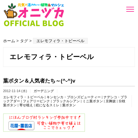
ホーム
> タグ >
エレモフィラ・トビーベル
エレモフィラ・トビーベル
葉ボタン＆人気者たち～(^-^)v
2012-11-14 (水)
ガーデニング
エレモフィラ・トビーベル
|
キンセンカ・ブロンズビューティー
|
ナデシコ・ブラ
ックアダー
|
フェアリーピンク
|
ブラックルシアン
|
ミニ葉ボタン
|
京舞妓
|
分枝
葉ボタン
|
寄せ植え
|
絵になるスミレ
|
葉ボタン