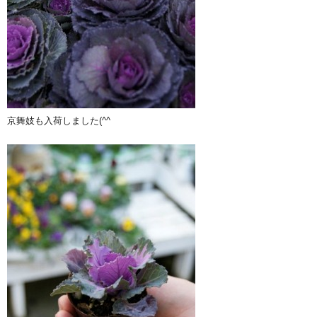
京舞妓も入荷しました(^^ゞ