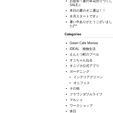
お盆前！夏の草花売りつくし
SALE♫
本日の夏のオニ通は！！
８月スタートです♫
暑い中ありがとうございまし
た(^^ゞ
Categories
Green Cafe Morrow
IDEAL 植物生活
えんとつ町のプペル
オニちゃんねる
オニヅカ公式アプリ
ガーデニング
インテリアグリーン
オニフェス
その他
フラワンダフルライフ
マルシェ
ワークショップ
休日