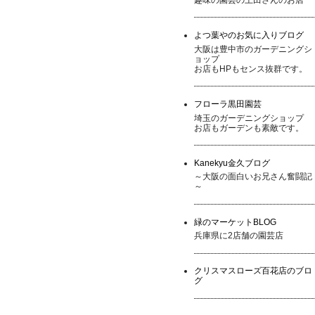
よつ葉やのお気に入りブログ
大阪は豊中市のガーデニングシ
ョップ
お店もHPもセンス抜群です。
フローラ黒田園芸
埼玉のガーデニングショップ
お店もガーデンも素敵です。
Kanekyu金久ブログ
～大阪の面白いお兄さん奮闘記
～
緑のマーケットBLOG
兵庫県に2店舗の園芸店
クリスマスローズ百花店のブロ
グ