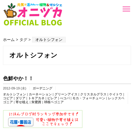
ホーム
> タグ >
オルトシフォン
オルトシフォン
色鮮やか！！
2012-09-19 (水)
ガーデニング
オルトシフォン
|
カーネーション
|
グリーンアイス
|
クリスタルグラス
|
ケイトウ
|
コピア
|
ダリア
|
トキアカネ
|
ピレア
|
べコパ
|
モカ・フォーチューン
|
レックスベ
ゴニア
|
寄せ植え
|
朱鷺茜
|
球根ベゴニア