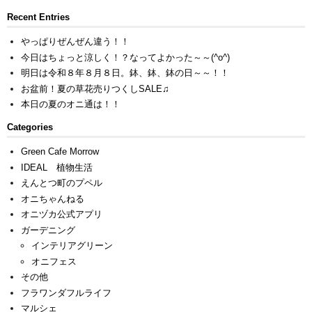
Recent Entries
やっぱりぜんぜん違う！！
今日はちょっと涼しく！？なってよかった～～(^o^)
明日は令和８年８月８日。鉢、鉢、鉢の日～～！！
お盆前！夏の草花売りつくしSALE♫
本日の夏のオニ通は！！
Categories
Green Cafe Morrow
IDEAL 植物生活
えんとつ町のプペル
オニちゃんねる
オニヅカ公式アプリ
ガーデニング
インテリアグリーン
オニフェス
その他
フラワンダフルライフ
マルシェ