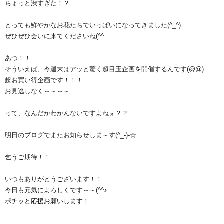
ちょっと渋すぎた！？
とっても鮮やかなお花たちでいっぱいになってきました(^_^)
ぜひぜひ会いに来てくださいね(^^ゞ
あつ！！
そういえば、今週末はアッと驚く超目玉企画を開催するんです(@@)
超お買い得企画です！！！
お見逃しなく～～～～
って、なんだかわかんないですよねぇ？？
明日のブログでまたお知らせしま～す(^_-)-☆
乞うご期待！！
いつもありがとうございます！！
今日も元気によろしくです～～(^^♪
ポチッと応援お願いします！