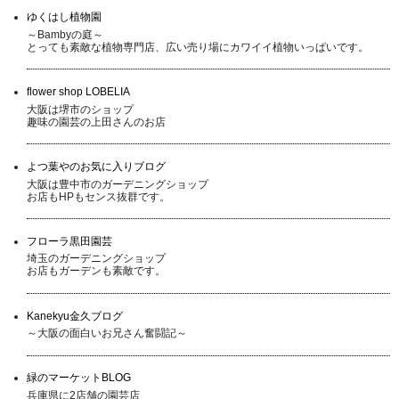
ゆくはし植物園
～Bambyの庭～
とっても素敵な植物専門店、広い売り場にカワイイ植物いっぱいです。
flower shop LOBELIA
大阪は堺市のショップ
趣味の園芸の上田さんのお店
よつ葉やのお気に入りブログ
大阪は豊中市のガーデニングショップ
お店もHPもセンス抜群です。
フローラ黒田園芸
埼玉のガーデニングショップ
お店もガーデンも素敵です。
Kanekyu金久ブログ
～大阪の面白いお兄さん奮闘記～
緑のマーケットBLOG
兵庫県に2店舗の園芸店