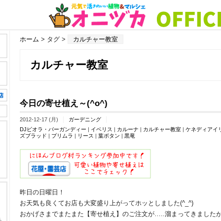
ホーム
> タグ >
カルチャー教室
カルチャー教室
今日の寄せ植え～(^o^)
2012-12-17 (月)
ガーデニング
DJビオラ・バーガンディー
|
イベリス
|
カルーナ
|
カルチャー教室
|
ケネディアイ
ズブラッド
|
プリムラ
|
リース
|
葉ボタン
|
黒竜
昨日の日曜日！
お天気も良くてお店も大変盛り上がってホッとしました(^_^)
おかげさまでまたまた【寄せ植え】のご注文が…..溜まってきましたが….(