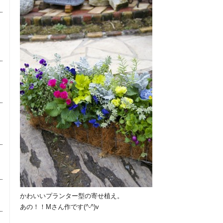
かわいいプランター型の寄せ植え。
あの！！Mさん作です(^-^)v