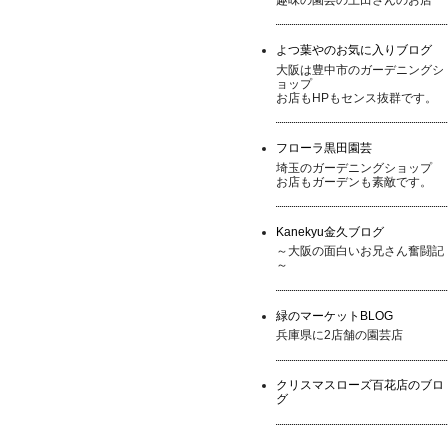
よつ葉やのお気に入りブログ
大阪は豊中市のガーデニングシ
ョップ
お店もHPもセンス抜群です。
フローラ黒田園芸
埼玉のガーデニングショップ
お店もガーデンも素敵です。
Kanekyu金久ブログ
～大阪の面白いお兄さん奮闘記
～
緑のマーケットBLOG
兵庫県に2店舗の園芸店
クリスマスローズ百花店のブロ
グ