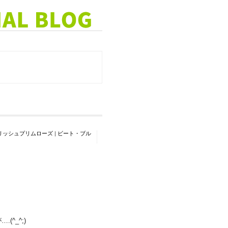
リッシュプリムローズ
|
ビート・ブル
^_^;)