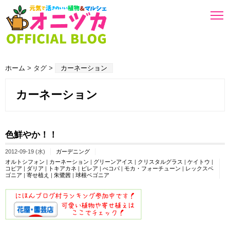
ホーム
> タグ >
カーネーション
カーネーション
色鮮やか！！
2012-09-19 (水)
ガーデニング
オルトシフォン
|
カーネーション
|
グリーンアイス
|
クリスタルグラス
|
ケイトウ
|
コピア
|
ダリア
|
トキアカネ
|
ピレア
|
べコパ
|
モカ・フォーチューン
|
レックスベ
ゴニア
|
寄せ植え
|
朱鷺茜
|
球根ベゴニア