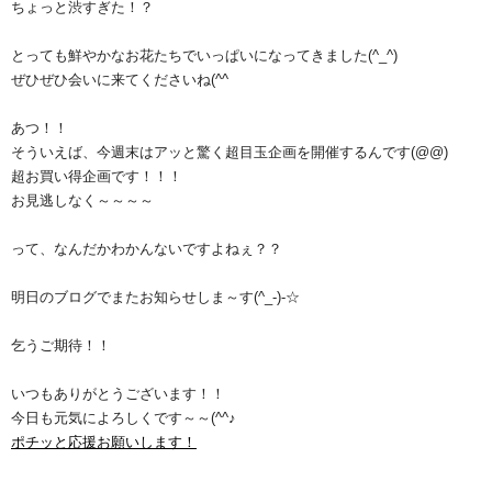
ちょっと渋すぎた！？
とっても鮮やかなお花たちでいっぱいになってきました(^_^)
ぜひぜひ会いに来てくださいね(^^ゞ
あつ！！
そういえば、今週末はアッと驚く超目玉企画を開催するんです(@@)
超お買い得企画です！！！
お見逃しなく～～～～
って、なんだかわかんないですよねぇ？？
明日のブログでまたお知らせしま～す(^_-)-☆
乞うご期待！！
いつもありがとうございます！！
今日も元気によろしくです～～(^^♪
ポチッと応援お願いします！