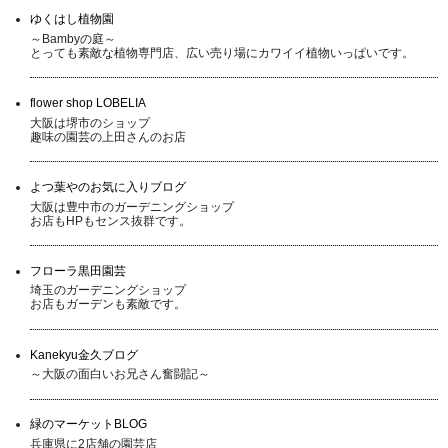
ゆくはし植物園
～Bambyの庭～
とっても素敵な植物専門店、広い売り場にカワイイ植物いっぱいです。
flower shop LOBELIA
大阪は堺市のショップ
趣味の園芸の上田さんのお店
よつ葉やのお気に入りブログ
大阪は豊中市のガーデニングショップ
お店もHPもセンス抜群です。
フローラ黒田園芸
埼玉のガーデニングショップ
お店もガーデンも素敵です。
Kanekyu金久ブログ
～大阪の面白いお兄さん奮闘記～
緑のマーケットBLOG
兵庫県に2店舗の園芸店