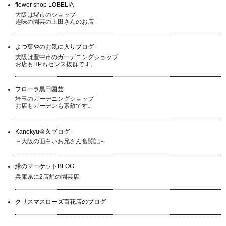
flower shop LOBELIA
大阪は堺市のショップ
趣味の園芸の上田さんのお店
よつ葉やのお気に入りブログ
大阪は豊中市のガーデニングショップ
お店もHPもセンス抜群です。
フローラ黒田園芸
埼玉のガーデニングショップ
お店もガーデンも素敵です。
Kanekyu金久ブログ
～大阪の面白いお兄さん奮闘記～
緑のマーケットBLOG
兵庫県に2店舗の園芸店
クリスマスローズ百花店のブログ