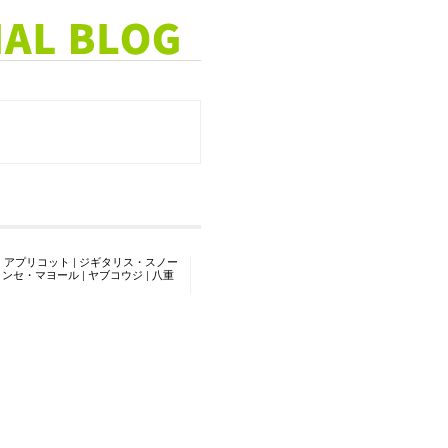
・アプリコット
|
ジギタリス・スノー
リンセ・マヨール
|
ヤブコウジ
|
八重