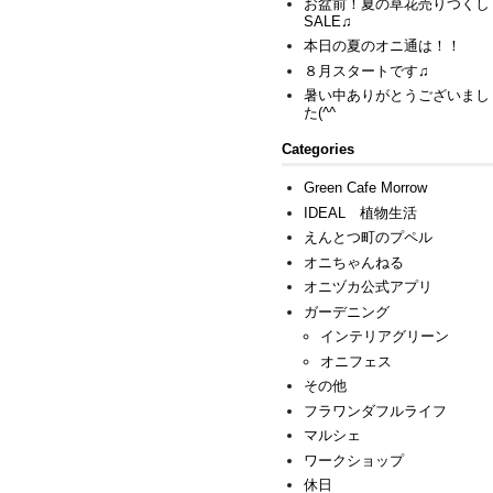
お盆前！夏の草花売りつくし
SALE♫
本日の夏のオニ通は！！
８月スタートです♫
暑い中ありがとうございまし
た(^^ゞ
Categories
Green Cafe Morrow
IDEAL 植物生活
えんとつ町のプペル
オニちゃんねる
オニヅカ公式アプリ
ガーデニング
インテリアグリーン
オニフェス
その他
フラワンダフルライフ
マルシェ
ワークショップ
休日