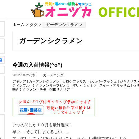
ホーム
> タグ >
ガーデンシクラメン
ガーデンシクラメン
今週の入荷情報(^o^)
2012-10-25 (木)
ガーデニング
アキレア
|
ガーデンシクラメン
|
カロケファリス・シルバーブッシュ
|
ジギタリス
ティンプル
|
シクラメンリーフビオラ
|
すい～つビオラ
|
スイートアリッサム
|
セ
咲きシクラメン・チモ
|
宿根リナリア
いつの間にか１０月も最終週末！
早い….そして目まぐるしい…..
でも忙しいことはありがたいこと。うれしい悲鳴ですね(^_-)-☆