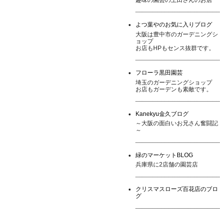
よつ葉やのお気に入りブログ
大阪は豊中市のガーデニングシ
ョップ
お店もHPもセンス抜群です。
フローラ黒田園芸
埼玉のガーデニングショップ
お店もガーデンも素敵です。
Kanekyu金久ブログ
～大阪の面白いお兄さん奮闘記
～
緑のマーケットBLOG
兵庫県に2店舗の園芸店
クリスマスローズ百花店のブロ
グ