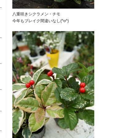
八重咲きシクラメン・チモ
今年もブレイク間違いなし(^o^)