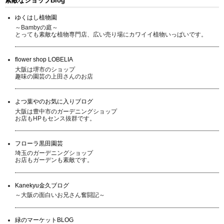
素敵なショップBlog
ゆくはし植物園
～Bambyの庭～
とっても素敵な植物専門店、広い売り場にカワイイ植物いっぱいです。
flower shop LOBELIA
大阪は堺市のショップ
趣味の園芸の上田さんのお店
よつ葉やのお気に入りブログ
大阪は豊中市のガーデニングショップ
お店もHPもセンス抜群です。
フローラ黒田園芸
埼玉のガーデニングショップ
お店もガーデンも素敵です。
Kanekyu金久ブログ
～大阪の面白いお兄さん奮闘記～
緑のマーケットBLOG