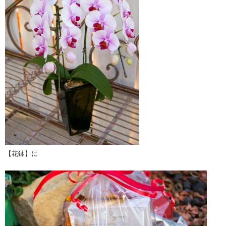
【花鉢】に