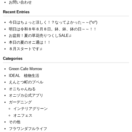
お問い合わせ
Recent Entries
今日はちょっと涼しく！？なってよかった～～(^o^)
明日は令和８年８月８日。鉢、鉢、鉢の日～～！！
お盆前！夏の草花売りつくしSALE♫
本日の夏のオニ通は！！
８月スタートです♫
Categories
Green Cafe Morrow
IDEAL 植物生活
えんとつ町のプペル
オニちゃんねる
オニヅカ公式アプリ
ガーデニング
インテリアグリーン
オニフェス
その他
フラワンダフルライフ