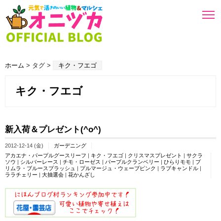
ホーム
> タグ >
キク・フエゴ
キク・フエゴ
新入荷＆プレゼント(^o^)
2012-12-14 (金)
ガーデニング
アカエナ・パープルグースリーフ
|
キク・フエゴ
|
クリスマスプレゼント
|
サクラ
ソウ
|
シルバーレース
|
チモ・ローゼス
|
パープルクランベリー
|
ひらりモモ
|
プ
リムラ・ブルースプラッシュ
|
プルマージュ・ウェーブピンク
|
ラブキャンドル
|
ララチェリー
|
大抽選会
|
花かんざし