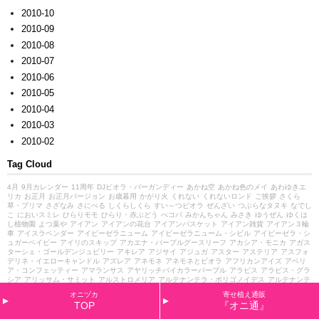
2010-10
2010-09
2010-08
2010-07
2010-06
2010-05
2010-04
2010-03
2010-02
Tag Cloud
4月
9月カレンダー
11周年
DJビオラ・バーガンディー
あかね空
あかね色のメイ
あわゆきエ
リカ
お正月
お正月バージョン
お歳暮用
かがり火
くれない
くれないロンド
ご挨拶
さくら
草・プリマ
さざなみ
さにべる
しくらしくら
すい～つビオラ
ぜんざい
つぶらなタヌキ
なでし
こ
においスミレ
ひらりモモ
ひらり・赤ぶどう
べコパ
みかんちゃん
みさき
ゆうぜん
ゆくは
し植物園
よつ葉や
アイアン
アイアンの花台
アイアンバスケット
アイアン雑貨
アイアン３輪
車
アイスラベンダー
アイビーゼラニューム
アイビーゼラニューム・シビル
アイビーゼラ・シ
ュガーベイビー
アイリのスキップ
アカエナ・パープルグースリーフ
アカシア・モニカ
アガス
ターシェ・ゴールデンジュビリー
アキレア
アジサイ
アジュガ
アスター
アステリア
アスフォ
デリネ・イエローキャンドル
アズレア
アネモネ
アネモネとビオラ
アフリカンアイズ
アベリ
ア・コンフェッティー
アマランサス
アヤリッチバイカラーパープル
アラビス
アラビス・グラ
シア
アリッサム・サミット
アルストロメリア
アルテナンテラ・ポリゴノイデス
アルテナンテ
ラ・ルビノイデス
アルテルナンテラ
アルテンナンテラ
アンソニー・パーカー
アンティリス・
オニヅカ
寄せ植え通販
レッドカーペット
アンティーク系
アンティーク調な雑貨
アンティーク雑貨
アークトチス
ア
TOP
『オニ通』
ークトチス・グランディス
イオノプシディウム
イソトマ
イチゴのミルフィーユ
イベリス
イ
ングリッシュデージー
インテリアグリーン
ウォールデコレーション
ウンシニア
エキナセア