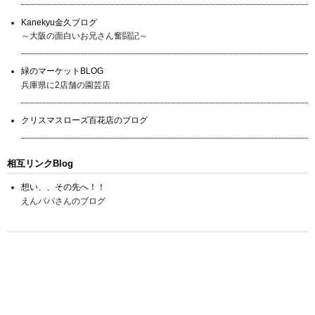
Kanekyu金久ブログ
～大阪の面白いお兄さん奮闘記～
緑のマーケットBLOG
兵庫県に2店舗の園芸店
クリスマスローズ百花店のブログ
相互リンクBlog
想い、、その先へ！！
えんパパさんのブログ