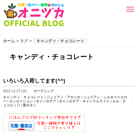
ホーム
> タグ >
キャンディ・チョコレート
キャンディ・チョコレート
いろいろ入荷してます(^^)
2012-11-27 (火)
ガーデニング
キャンディ・チョコレート
|
ジュリアン・アカツキ
|
ジュリアン・シルキーイエロ
ー
|
センセーション
|
ポインセチア
|
ポインセチア・キャンドルライト
|
ルル・チ
ョコエッジ
|
葉ボタン