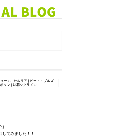
ジューム
|
セルリア
|
ビート・ブルズ
ボタン
|
鉢花シクラメン
;)
回してみました！！