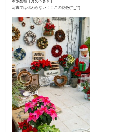
希少品種【月のうさぎ】
写真では伝わらない！！この花色(*^_^*)