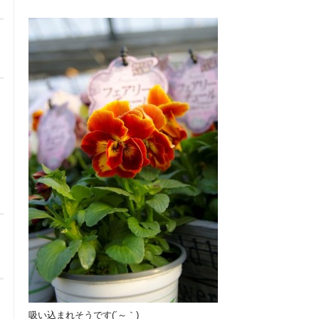
吸い込まれそうです(´～｀)