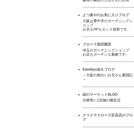
よつ葉やのお気に入りブログ
大阪は豊中市のガーデニングシ
ョップ
お店もHPもセンス抜群です。
フローラ黒田園芸
埼玉のガーデニングショップ
お店もガーデンも素敵です。
Kanekyu金久ブログ
～大阪の面白いお兄さん奮闘記
～
緑のマーケットBLOG
兵庫県に2店舗の園芸店
クリスマスローズ百花店のブロ
グ