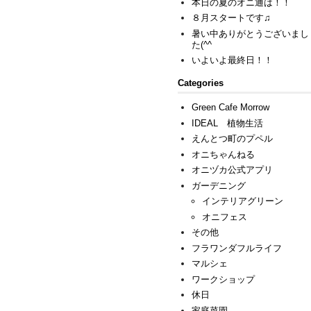
本日の夏のオニ通は！！
８月スタートです♫
暑い中ありがとうございまし
た(^^ゞ
いよいよ最終日！！
Categories
Green Cafe Morrow
IDEAL 植物生活
えんとつ町のプペル
オニちゃんねる
オニヅカ公式アプリ
ガーデニング
インテリアグリーン
オニフェス
その他
フラワンダフルライフ
マルシェ
ワークショップ
休日
家庭菜園