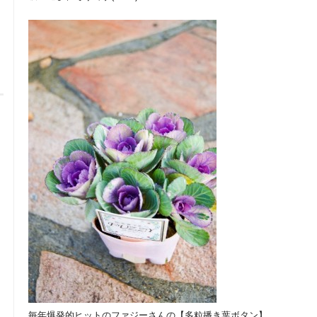
毎年爆発的ヒットのファジーさんの【多粒播き葉ボタン】