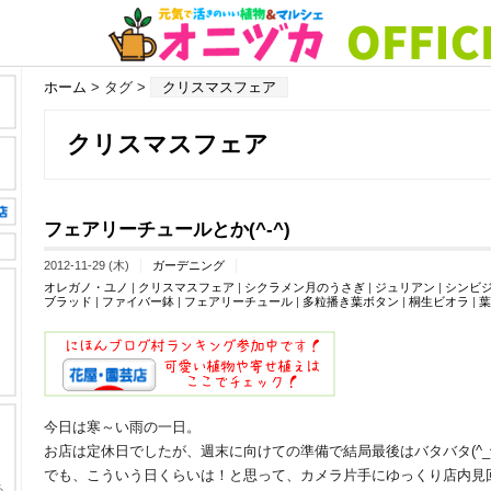
ホーム
> タグ >
クリスマスフェア
クリスマスフェア
フェアリーチュールとか(^-^)
2012-11-29 (木)
ガーデニング
オレガノ・ユノ
|
クリスマスフェア
|
シクラメン月のうさぎ
|
ジュリアン
|
シンビ
ブラッド
|
ファイバー鉢
|
フェアリーチュール
|
多粒播き葉ボタン
|
桐生ビオラ
|
葉
今日は寒～い雨の一日。
お店は定休日でしたが、週末に向けての準備で結局最後はバタバタ(^_^
でも、こういう日くらいは！と思って、カメラ片手にゆっくり店内見