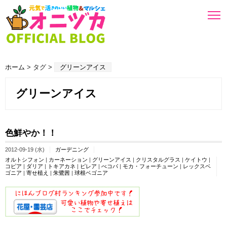
ホーム
> タグ >
グリーンアイス
グリーンアイス
色鮮やか！！
2012-09-19 (水)
ガーデニング
オルトシフォン
|
カーネーション
|
グリーンアイス
|
クリスタルグラス
|
ケイトウ
|
コピア
|
ダリア
|
トキアカネ
|
ピレア
|
べコパ
|
モカ・フォーチューン
|
レックスベ
ゴニア
|
寄せ植え
|
朱鷺茜
|
球根ベゴニア