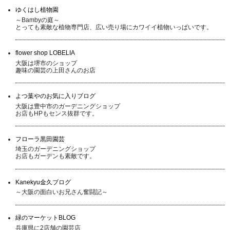
ゆくはし植物園
～Bambyの庭～
とっても素敵な植物専門店、広い売り場にカワイイ植物いっぱいです。
flower shop LOBELIA
大阪は堺市のショップ
趣味の園芸の上田さんのお店
よつ葉やのお気に入りブログ
大阪は豊中市のガーデニングショップ
お店もHPもセンス抜群です。
フローラ黒田園芸
埼玉のガーデニングショップ
お店もガーデンも素敵です。
Kanekyu金久ブログ
～大阪の面白いお兄さん奮闘記～
緑のマーケットBLOG
兵庫県に2店舗の園芸店