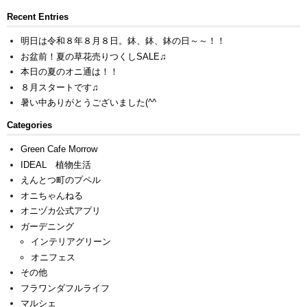
Recent Entries
明日は令和８年８月８日。鉢、鉢、鉢の日～～！！
お盆前！夏の草花売りつくしSALE♫
本日の夏のオニ通は！！
８月スタートです♫
暑い中ありがとうございました(^^ゞ
Categories
Green Cafe Morrow
IDEAL 植物生活
えんとつ町のプペル
オニちゃんねる
オニヅカ公式アプリ
ガーデニング
インテリアグリーン
オニフェス
その他
フラワンダフルライフ
マルシェ