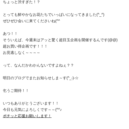
ちょっと渋すぎた！？
とっても鮮やかなお花たちでいっぱいになってきました(^_^)
ぜひぜひ会いに来てくださいね(^^ゞ
あつ！！
そういえば、今週末はアッと驚く超目玉企画を開催するんです(@@)
超お買い得企画です！！！
お見逃しなく～～～～
って、なんだかわかんないですよねぇ？？
明日のブログでまたお知らせしま～す(^_-)-☆
乞うご期待！！
いつもありがとうございます！！
今日も元気によろしくです～～(^^♪
ポチッと応援お願いします！