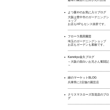
よつ葉やのお気に入りブログ
大阪は豊中市のガーデニングシ
ョップ
お店もHPもセンス抜群です。
フローラ黒田園芸
埼玉のガーデニングショップ
お店もガーデンも素敵です。
Kanekyu金久ブログ
～大阪の面白いお兄さん奮闘記
～
緑のマーケットBLOG
兵庫県に2店舗の園芸店
クリスマスローズ百花店のブロ
グ