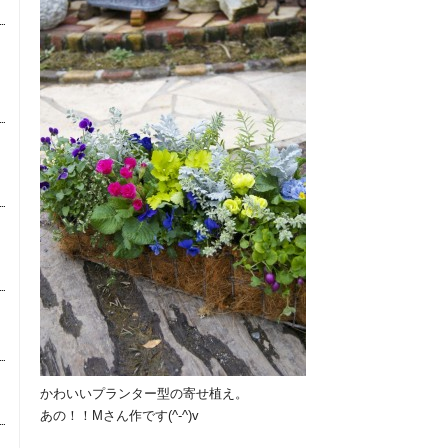
かわいいプランター型の寄せ植え。
あの！！Mさん作です(^-^)v