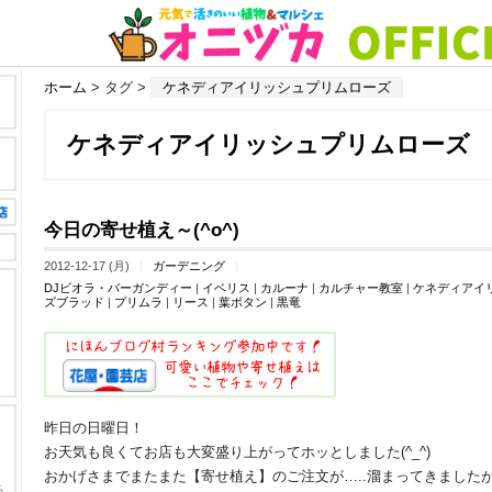
ホーム
> タグ >
ケネディアイリッシュプリムローズ
ケネディアイリッシュプリムローズ
今日の寄せ植え～(^o^)
2012-12-17 (月)
ガーデニング
DJビオラ・バーガンディー
|
イベリス
|
カルーナ
|
カルチャー教室
|
ケネディアイ
ズブラッド
|
プリムラ
|
リース
|
葉ボタン
|
黒竜
昨日の日曜日！
お天気も良くてお店も大変盛り上がってホッとしました(^_^)
おかげさまでまたまた【寄せ植え】のご注文が…..溜まってきましたが….(